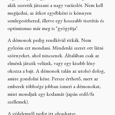
akik szeretik játszani a nagy varázslót. Nem kell
megijedni, az átkot egyébként is könnyen
semlegesítheted, illetve egy hosszabb tisztítás és
optimizmus már meg is "gyógyítja".
A démonok pedig rendkívül ritkák. Nem
győzöm ezt mondani. Mindenki szeret ott látni
szörnyeket, ahol nincsenek. Általában csak az
elménk játszik velünk, vagy egy kisebb lény
okozza a bajt. A démonok talán az utolsó dolog,
amire gondolni kéne. Persze érthető, mert az
emberek többsége jobban ismeri a démonokat,
mint mondjuk egy kodamát (japán erdő/fa
szellemek).
A védelemről pedig itt olvashatsz: