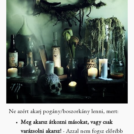
Ne azért akarj pogány/boszorkány lenni, mert:
Meg akarsz átkozni másokat, vagy csak
varázsolni akarsz!
- Azzal nem fogsz előrébb