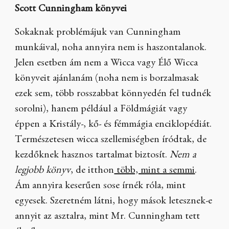
Scott Cunningham könyvei
Sokaknak problémájuk van Cunningham
munkáival, noha annyira nem is haszontalanok.
Jelen esetben ám nem a Wicca vagy Élő Wicca
könyveit ajánlanám (noha nem is borzalmasak
ezek sem, több rosszabbat könnyedén fel tudnék
sorolni), hanem például a Földmágiát vagy
éppen a Kristály-, kő- és fémmágia enciklopédiát.
Természetesen wicca szellemiségben íródtak, de
kezdőknek hasznos tartalmat biztosít.
Nem a
legjobb könyv
, de itthon
több, mint a semmi
.
Ám annyira keserűen sose írnék róla, mint
egyesek. Szeretném látni, hogy mások letesznek-e
annyit az asztalra, mint Mr. Cunningham tett