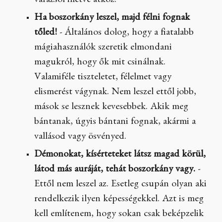
varázsol illetve átkoz.
Ha boszorkány leszel, majd félni fognak
tőled!
- Általános dolog, hogy a fiatalabb
mágiahasználók szeretik elmondani
magukról, hogy ők mit csinálnak.
Valamiféle tiszteletet, félelmet vagy
elismerést vágynak. Nem leszel ettől jobb,
mások se lesznek kevesebbek. Akik meg
bántanak, úgyis bántani fognak, akármi a
vallásod vagy ösvényed.
Démonokat, kísérteteket látsz magad körül,
látod más auráját, tehát boszorkány vagy.
-
Ettől nem leszel az. Esetleg csupán olyan aki
rendelkezik ilyen képességekkel. Azt is meg
kell említenem, hogy sokan csak beképzelik