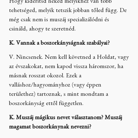
Hogy kiderítsd neked melyikhez van több
tehetséged, melyik tetszik jobban tőled függ. De
még csak nem is muszáj specializálódni és
csináld, ahogy te szeretnéd.
K. Vannak a boszorkányságnak szabályai?
V. Nincsenek. Nem kell követned a Holdat, vagy
az évszakokat, nem kapod vissza háromszor, ha
másnak rosszat okozol. Ezek a
valláshoz/hagyományhoz (vagy éppen
területhez) tartoznak, s mint mondtam a
boszorkányság ettől független.
K. Muszáj mágikus nevet választanom? Muszáj
magamat boszorkánynak nevezni?