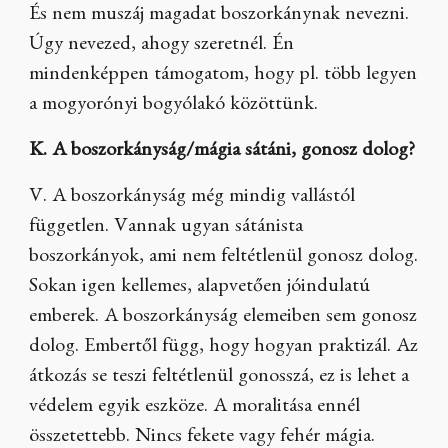
És nem muszáj magadat boszorkánynak nevezni.
Úgy nevezed, ahogy szeretnél. Én
mindenképpen támogatom, hogy pl. több legyen
a mogyorónyi bogyólakó közöttünk.
K. A boszorkányság/mágia sátáni, gonosz dolog?
V. A boszorkányság még mindig vallástól
független. Vannak ugyan sátánista
boszorkányok, ami nem feltétlenül gonosz dolog.
Sokan igen kellemes, alapvetően jóindulatú
emberek. A boszorkányság elemeiben sem gonosz
dolog. Embertől függ, hogy hogyan praktizál. Az
átkozás se teszi feltétlenül gonosszá, ez is lehet a
védelem egyik eszköze. A moralitása ennél
összetettebb. Nincs fekete vagy fehér mágia.