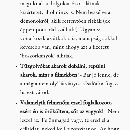
maguknak a dolgokat és ott látnak
kísértetet, ahol nincs is. Nem beszélve a
démonokról, akik rettentően ritkák (de
éppen pont rád szálltak!). Ugyanez
vonatkozik az átkokra is, manapság sokkal
kevesebb van, mint ahogy azt a fizetett
"boszorkányok" állítják.
Tűzgolyókat akarok dobálni, repülni
akarok, mint a filmekben!
- Bár jó lenne, de
a mágia nem oly' látványos. Csalódni fogsz,
ha ezt várod.
Valamelyik felmenőm ezzel foglalkozott,
ezért én is örököltem, sőt az vagyok!
- Nem
leszel az. Te önmagad vagy, te éred el a
céljaidat, neked kell bizonyítanod. Az hogy