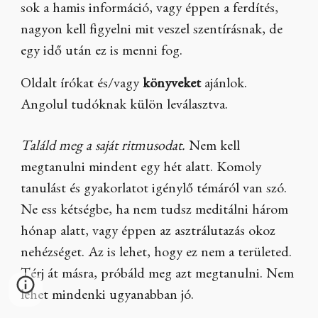
sok a hamis információ, vagy éppen a ferdítés,
nagyon kell figyelni mit veszel szentírásnak, de
egy idő után ez is menni fog.
Oldalt írókat és/vagy
könyveket
ajánlok.
Angolul tudóknak külön leválasztva.
Találd meg a saját ritmusodat.
Nem kell
megtanulni mindent egy hét alatt. Komoly
tanulást és gyakorlatot igénylő témáról van szó.
Ne ess kétségbe, ha nem tudsz meditálni három
hónap alatt, vagy éppen az asztrálutazás okoz
nehézséget. Az is lehet, hogy ez nem a területed.
Térj át másra, próbáld meg azt megtanulni. Nem
lehet mindenki ugyanabban jó.