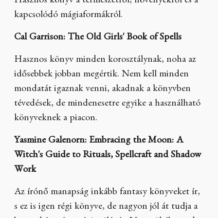
Hasznos könyv a természetről, növényekről és a
kapcsolódó mágiaformákról.
Cal Garrison: The Old Girls' Book of Spells
Hasznos könyv minden korosztálynak, noha az
idősebbek jobban megértik. Nem kell minden
mondatát igaznak venni, akadnak a könyvben
tévedések, de mindenesetre egyike a használható
könyveknek a piacon.
Yasmine Galenorn: Embracing the Moon: A
Witch's Guide to Rituals, Spellcraft and Shadow
Work
Az írónő manapság inkább fantasy könyveket ír,
s ez is igen régi könyve, de nagyon jól át tudja a