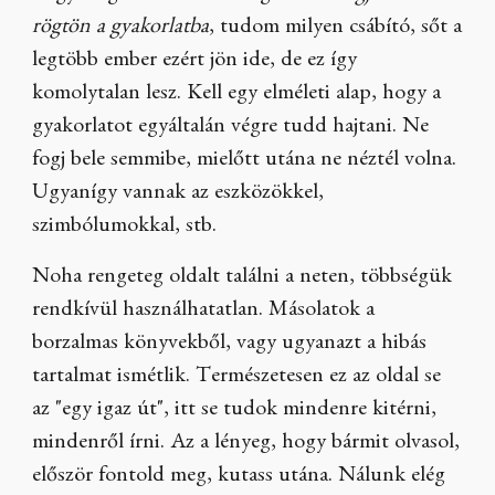
rögtön a gyakorlatba
, tudom milyen csábító, sőt a
legtöbb ember ezért jön ide, de ez így
komolytalan lesz. Kell egy elméleti alap, hogy a
gyakorlatot egyáltalán végre tudd hajtani. Ne
fogj bele semmibe, mielőtt utána ne néztél volna.
Ugyanígy vannak az eszközökkel,
szimbólumokkal, stb.
Noha rengeteg oldalt találni a neten, többségük
rendkívül használhatatlan. Másolatok a
borzalmas könyvekből, vagy ugyanazt a hibás
tartalmat ismétlik. Természetesen ez az oldal se
az "egy igaz út", itt se tudok mindenre kitérni,
mindenről írni. Az a lényeg, hogy bármit olvasol,
először fontold meg, kutass utána. Nálunk elég