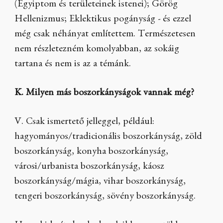
(Egyiptom és területeinek istenei); Görög
Hellenizmus; Eklektikus pogányság - és ezzel
még csak néhányat említettem. Természetesen
nem részletezném komolyabban, az sokáig
tartana és nem is az a témánk.
K. Milyen más boszorkányságok vannak még?
V. Csak ismertető jelleggel, például:
hagyományos/tradicionális boszorkányság, zöld
boszorkányság, konyha boszorkányság,
városi/urbanista boszorkányság, káosz
boszorkányság/mágia, vihar boszorkányság,
tengeri boszorkányság, sövény boszorkányság.