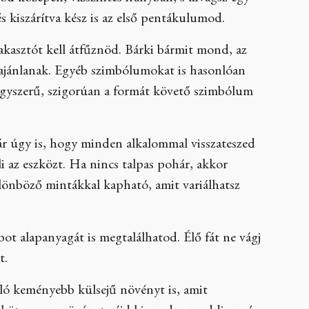
s kiszárítva kész is az első pentákulumod.
akasztót kell átfűznöd. Bárki bármit mond, az
ajánlanak. Egyéb szimbólumokat is hasonlóan
 egyszerű, szigorúan a formát követő szimbólum
ár úgy is, hogy minden alkalommal visszateszed
eli az eszközt. Ha nincs talpas pohár, akkor
lönböző mintákkal kapható, amit variálhatsz
a bot alapanyagát is megtalálhatod. Élő fát ne vágj
t.
onló keményebb külsejű növényt is, amit