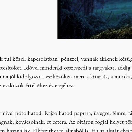
k túl közeli kapcsolatban pénzzel, vannak akiknek kézüg
tesítőket. Idővel mindenki összeszedi a tárgyakat, addig
ni a jól kidolgozott eszközöket, mert a kitartás, a munka
 eszközök értékéhez és erejéhez.
ármivel pótolhatod. Rajzolhatod papírra, üvegre, fémre, f
gnak, kovácsolnak, et cetera. Az oltáron foglal helyet tö
esen használják. Elkészítheted almából is. Ha az almát elv