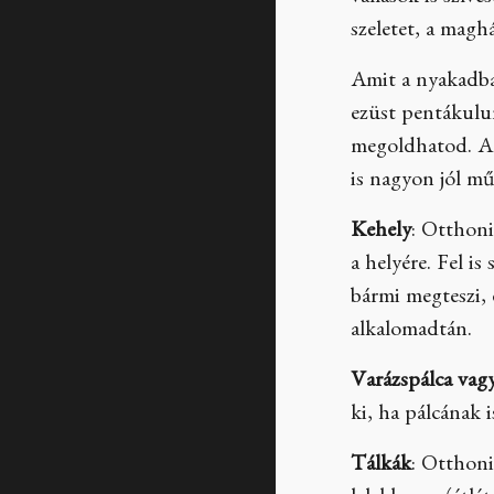
szeletet, a magh
Amit a nyakadba
ezüst pentákulu
megoldhatod. A 
is nagyon jól m
Kehely
: Otthoni
a helyére. Fel i
bármi megteszi,
alkalomadtán.
Varázspálca vag
ki, ha pálcának i
Tálkák
: Otthoni