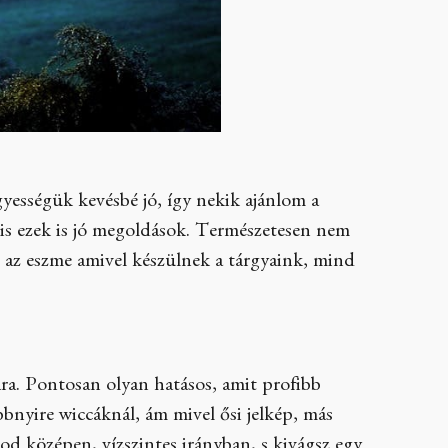
yességük kevésbé jó, így nekik ajánlom a
 is ezek is jó megoldások. Természetesen nem
, az eszme amivel készülnek a tárgyaink, mind
ára. Pontosan olyan hatásos, amit profibb
bbnyire wiccáknál, ám mivel ősi jelkép, más
ágod középen, vízszintes irányban, s kivágsz egy