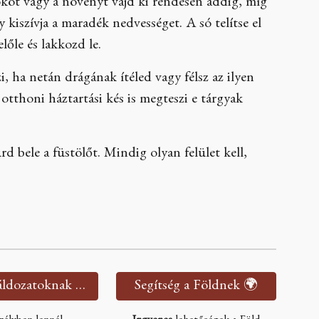
tököt vagy a növényt vájd ki rendesen addig, míg
 kiszívja a maradék nedvességet. A só telítse el
lőle és lakkozd le.
, ha netán drágának ítéled vagy félsz az ilyen
otthoni háztartási kés is megteszi e tárgyak
rd bele a füstölőt. Mindig olyan felület kell,
Segítség áldozatoknak 🫂
Segítség a Földnek 🌍