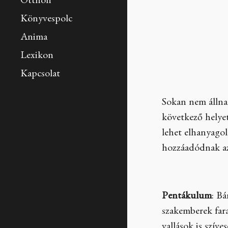
Otthon
Könyvespolc
Anima
Lexikon
Kapcsolat
Sokan nem állna
következő helyet
lehet elhanyagol
hozzáadódnak az
Pentákulum
: B
szakemberek fara
vallások is szív