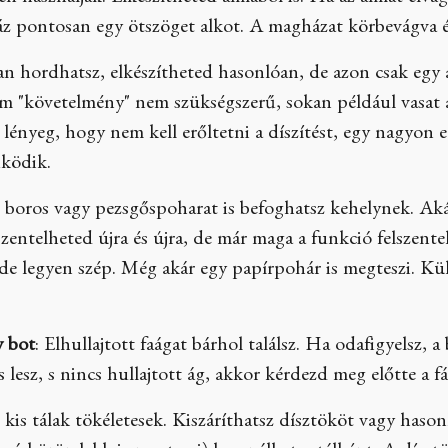
áz pontosan egy ötszöget alkot. A magházat körbevágva é
n hordhatsz, elkészítheted hasonlóan, de azon csak egy 
m "követelmény" nem szükségszerű, sokan például vasat 
lényeg, hogy nem kell erőltetni a díszítést, egy nagyon
űködik.
 boros vagy pezsgőspoharat is befoghatsz kehelynek. Ak
s szentelheted újra és újra, de már maga a funkció felszent
 de legyen szép. Még akár egy papírpohár is megteszi. Kü
y bot
: Elhullajtott faágat bárhol találsz. Ha odafigyelsz, 
s lesz, s nincs hullajtott ág, akkor kérdezd meg előtte a fá
 kis tálak tökéletesek. Kiszáríthatsz dísztököt vagy has