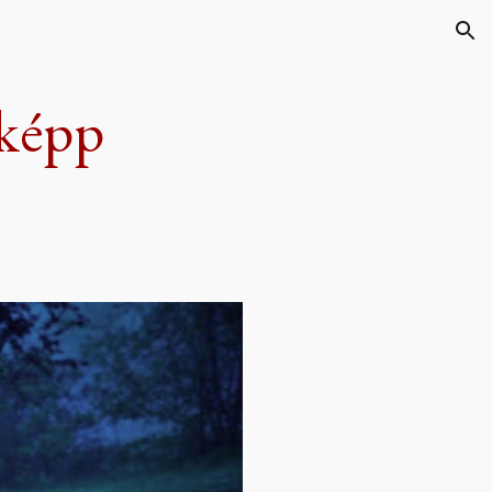
ion
képp