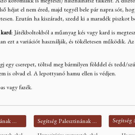
tszó körömlakk is megteszi) használhatsz tálként. A dísz
ő héjat el nem éred, majd tegyél bele pár napra sót, hogy
etesen. Ezután ha kiszáradt, szedd ki a maradék piszkot be
 kard
: Játékboltokból a műanyag kés vagy kard is megteszi
an ezt a variációt használják, és tökéletesen működik. Az 
ogj egy cserepet, töltsd meg bármilyen földdel és tedd/szú
m is olvad el. A lepottyanó hamu ellen is védjen.
as vagy fazék.
Segítség Ukrajnának 🇺🇦
Segítség Palesztinának 🇵🇸