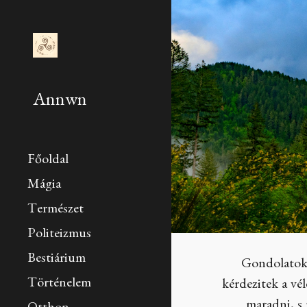
Sk
Annwn
Főoldal
Mágia
Természet
Politeizmus
Bestiárium
Gondolatok 
Történelem
kérdezitek a vé
maradni, s 