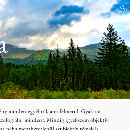
ion
a
ény minden egyébről, ami felmerül. Gyakran
sszefoglalni mindent. Mindig igyekszem objektív
ha néha menthetetlenül szubjektív témák is