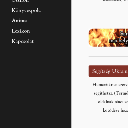
Otthon
Könyvespolc
Anima
Lexikon
Kapcsolat
Humanitárius szerv
segíthetsz. (Termé
oldalnak nincs 
kötődése hozz