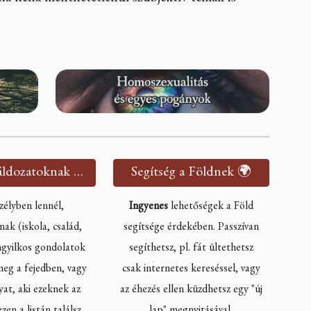
Segítség áldozatoknak 🫂
Segítség a Földnek 🌍
zélyben lennél,
Ingyenes
lehetőségek a Föld
ak (iskola, család,
segítsége érdekében. Passzívan
gyilkos gondolatok
segíthetsz, pl. fát ültethetsz
eg a fejedben, vagy
csak internetes kereséssel, vagy
yat, aki ezeknek az
az éhezés ellen küzdhetsz egy "új