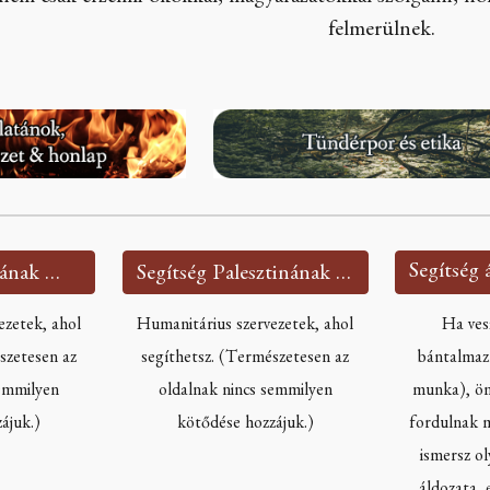
felmerülnek.
Segítség Ukrajnának 🇺🇦
Segítség Palesztinának 🇵🇸
ezetek, ahol
Humanitárius szervezetek, ahol
Ha ves
szetesen az
segíthetsz. (Természetesen az
bántalmazn
semmilyen
oldalnak nincs semmilyen
munka), ön
ájuk.)
kötődése hozzájuk.)
fordulnak m
ismersz ol