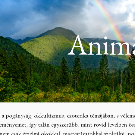
ip to main content
Skip to navigat
Anim
a pogányság, okkultizmus, ezoterika témájában, s vélem
leményemet, így talán egyszerűbb, mint rövid levélben ö
nem csak érzelmi okokkal, magyarázatokkal szolgálni, no