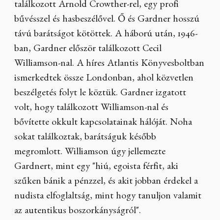
találkozott Arnold Crowther-rel, egy profi
bűvésszel és hasbeszélővel. Ő és Gardner hosszú
távú barátságot kötöttek. A háború után, 1946-
ban, Gardner először találkozott Cecil
Williamson-nal. A híres Atlantis Könyvesboltban
ismerkedtek össze Londonban, ahol közvetlen
beszélgetés folyt le köztük. Gardner izgatott
volt, hogy találkozott Williamson-nal és
bővítette okkult kapcsolatainak hálóját. Noha
sokat találkoztak, barátságuk később
megromlott. Williamson úgy jellemezte
Gardnert, mint egy "hiú, egoista férfit, aki
szűken bánik a pénzzel, és akit jobban érdekel a
nudista elfoglaltság, mint hogy tanuljon valamit
az autentikus boszorkányságról".