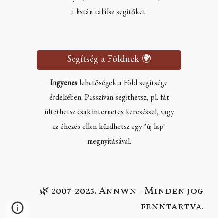
a listán találsz segítőket.
Segítség a Földnek 🌍
Ingyenes
lehetőségek a Föld segítsége
érdekében. Passzívan segíthetsz, pl. fát
ültethetsz csak internetes kereséssel, vagy
az éhezés ellen küzdhetsz egy "új lap"
megnyitásával.
2007-2025. Annwn - Minden jog
🌿
fenntartva
.