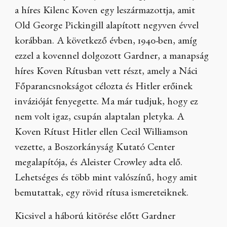
a híres Kilenc Koven egy leszármazottja, amit
Old George Pickingill alapított negyven évvel
korábban. A következő évben, 1940-ben, amíg
ezzel a kovennel dolgozott Gardner, a manapság
híres Koven Rítusban vett részt, amely a Náci
Főparancsnokságot célozta és Hitler erőinek
invázióját fenyegette. Ma már tudjuk, hogy ez
nem volt igaz, csupán alaptalan pletyka. A
Koven Rítust Hitler ellen Cecil Williamson
vezette, a Boszorkányság Kutató Center
megalapítója, és Aleister Crowley adta elő.
Lehetséges és több mint valószínű, hogy amit
bemutattak, egy rövid rítusa ismereteiknek.
Kicsivel a háború kitörése előtt Gardner