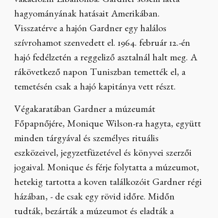
vakációzni Libanonba. Gardner sosem látta
hagyományának hatásait Amerikában.
Visszatérve a hajón Gardner egy halálos
szívrohamot szenvedett el. 1964. február 12.-én
hajó fedélzetén a reggeliző asztalnál halt meg. A
rákövetkező napon Tuniszban temették el, a
temetésén csak a hajó kapitánya vett részt.
Végakaratában Gardner a múzeumát
Főpapnőjére, Monique Wilson-ra hagyta, együtt
minden tárgyával és személyes rituális
eszközeivel, jegyzetfüzetével és könyvei szerzői
jogaival. Monique és férje folytatta a múzeumot,
hetekig tartotta a koven találkozóit Gardner régi
házában, - de csak egy rövid időre. Midőn
tudták, bezárták a múzeumot és eladták a