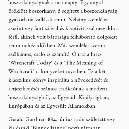
boszorkányságnak a mai napig. Egy angol
öröklött boszorkány, ő segített a boszorkányság
gyakorlatát vallássá tenni. Néhány szemlélet
szerint egy fantáziával és kreativitással megáldott
férfi, akinek volt bátorsága felháborító dolgokat
tenni nehéz időkben. Más szemlélet szerint
szélhámos, csaló és számító. Ő írta a híres
"Witchcraft Today" és a "The Meaning of
Witchcraft" c. könyveket 1950-ben. Ez a két
klasszikus könyv inspirálta a növekedését és
terjeszkedését számos tradíciónak a modern
boszorkányságból, az Egyesült Királyságban,
Európában és az Egyesült Államokban.
Gerald Gardner 1884. június 13-án született egy
kis északi "Blundellsands" nevű városban