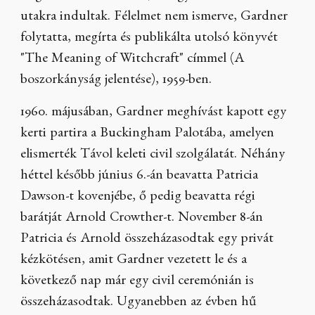
utakra indultak. Félelmet nem ismerve, Gardner
folytatta, megírta és publikálta utolsó könyvét
"The Meaning of Witchcraft" címmel (A
boszorkányság jelentése), 1959-ben.
1960. májusában, Gardner meghívást kapott egy
kerti partira a Buckingham Palotába, amelyen
elismerték Távol keleti civil szolgálatát. Néhány
héttel később június 6.-án beavatta Patricia
Dawson-t kovenjébe, ő pedig beavatta régi
barátját Arnold Crowther-t. November 8-án
Patricia és Arnold összeházasodtak egy privát
kézkötésen, amit Gardner vezetett le és a
következő nap már egy civil ceremónián is
összeházasodtak. Ugyanebben az évben hű