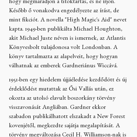
hogy megmaradjon a titoktartás, és ne írjon.
Később ő vonakodva engedélyezte az írást, de
mint fikciót. A novella "High Magic's Aid" nevet
kapta. 1949-ben publikálta Michael Houghton,
akit Michael Juste néven is ismernek, az Atlantis
Könyvesbolt tulajdonosa volt Londonban. A
könyv tartalmazta az alapelveit, hogy hogyan
válhatnak az emberek Gardneriánus Wiccává.
1951-ben egy hiedelem újjáéledése kezdődött és új
érdeklődést mutattak az Ősi Vallás után, ez
okozta az utolsó elavult boszorkány törvény
visszavonását Angliában. Gardner ekkor
szabadon publikálhatott elszakadt a New Forest
kovenjétől, megkezdte sajátja megalapítását. A
törvény megváltozása Cecil H. Williamson-nak is