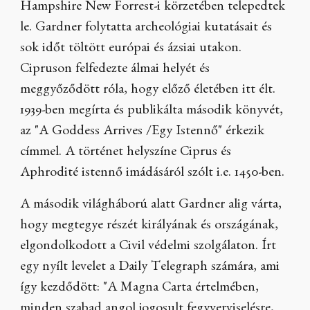
Hampshire New Forrest-i körzetében telepedtek
le. Gardner folytatta archeológiai kutatásait és
sok időt töltött európai és ázsiai utakon.
Cipruson felfedezte álmai helyét és
meggyőződött róla, hogy előző életében itt élt.
1939-ben megírta és publikálta második könyvét,
az "A Goddess Arrives /Egy Istennő" érkezik
címmel. A történet helyszíne Ciprus és
Aphrodité istennő imádásáról szólt i.e. 1450-ben.
A második világháború alatt Gardner alig várta,
hogy megtegye részét királyának és országának,
elgondolkodott a Civil védelmi szolgálaton. Írt
egy nyílt levelet a Daily Telegraph számára, ami
így kezdődött: "A Magna Carta értelmében,
minden szabad angol jogosult fegyverviselésre,