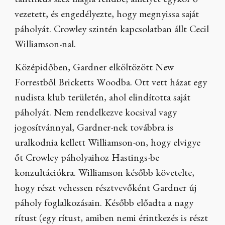
tantrikus szex mágia rendbe, amelyet egykor ő
vezetett, és engedélyezte, hogy megnyissa saját
páholyát. Crowley szintén kapcsolatban állt Cecil
Williamson-nal.
Középidőben, Gardner elköltözött New
Forrestből Bricketts Woodba. Ott vett házat egy
nudista klub területén, ahol elindította saját
páholyát. Nem rendelkezve kocsival vagy
jogosítvánnyal, Gardner-nek továbbra is
uralkodnia kellett Williamson-on, hogy elvigye
őt Crowley páholyaihoz Hastings-be
konzultációkra. Williamson később követelte,
hogy részt vehessen résztvevőként Gardner új
páholy foglalkozásain. Később előadta a nagy
rítust (egy rítust, amiben nemi érintkezés is részt