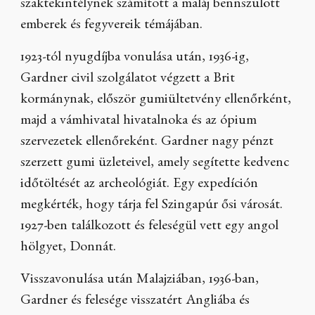
szaktekintélynek számított a maláj bennszülött
emberek és fegyvereik témájában.
1923-tól nyugdíjba vonulása után, 1936-ig,
Gardner civil szolgálatot végzett a Brit
kormánynak, először gumiültetvény ellenőrként,
majd a vámhivatal hivatalnoka és az ópium
szervezetek ellenőreként. Gardner nagy pénzt
szerzett gumi üzleteivel, amely segítette kedvenc
időtöltését az archeológiát. Egy expedíción
megkérték, hogy tárja fel Szingapúr ősi városát.
1927-ben találkozott és feleségül vett egy angol
hölgyet, Donnát.
Visszavonulása után Malajziában, 1936-ban,
Gardner és felesége visszatért Angliába és