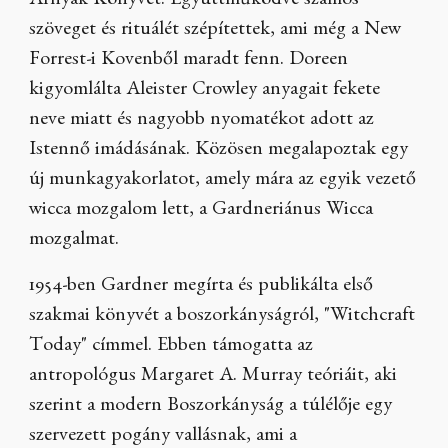
Árnyak Könyvét. Együttműködve számos
szöveget és rituálét szépítettek, ami még a New
Forrest-i Kovenből maradt fenn. Doreen
kigyomlálta Aleister Crowley anyagait fekete
neve miatt és nagyobb nyomatékot adott az
Istennő imádásának. Közösen megalapoztak egy
új munkagyakorlatot, amely mára az egyik vezető
wicca mozgalom lett, a Gardneriánus Wicca
mozgalmat.
1954-ben Gardner megírta és publikálta első
szakmai könyvét a boszorkányságról, "Witchcraft
Today" címmel. Ebben támogatta az
antropológus Margaret A. Murray teóriáit, aki
szerint a modern Boszorkányság a túlélője egy
szervezett pogány vallásnak, ami a