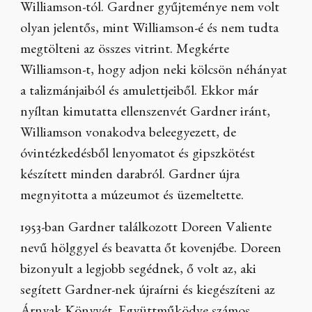
Williamson-tól. Gardner gyűjteménye nem volt
olyan jelentős, mint Williamson-é és nem tudta
megtölteni az összes vitrint. Megkérte
Williamson-t, hogy adjon neki kölcsön néhányat
a talizmánjaiból és amulettjeiből. Ekkor már
nyíltan kimutatta ellenszenvét Gardner iránt,
Williamson vonakodva beleegyezett, de
óvintézkedésből lenyomatot és gipszkötést
készített minden darabról. Gardner újra
megnyitotta a múzeumot és üzemeltette.
1953-ban Gardner találkozott Doreen Valiente
nevű hölggyel és beavatta őt kovenjébe. Doreen
bizonyult a legjobb segédnek, ő volt az, aki
segített Gardner-nek újraírni és kiegészíteni az