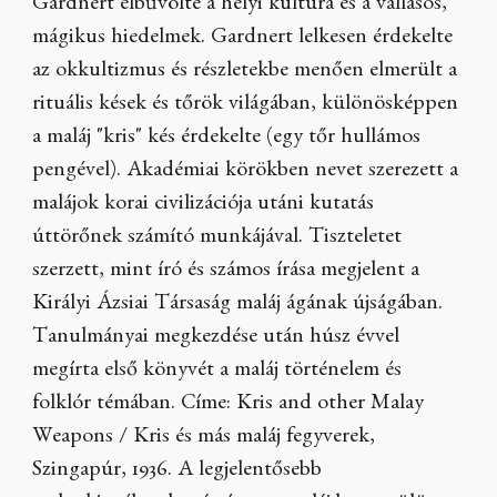
Gardnert elbűvölte a helyi kultúra és a vallásos,
mágikus hiedelmek. Gardnert lelkesen érdekelte
az okkultizmus és részletekbe menően elmerült a
rituális kések és tőrök világában, különösképpen
a maláj "kris" kés érdekelte (egy tőr hullámos
pengével). Akadémiai körökben nevet szerezett a
malájok korai civilizációja utáni kutatás
úttörőnek számító munkájával. Tiszteletet
szerzett, mint író és számos írása megjelent a
Királyi Ázsiai Társaság maláj ágának újságában.
Tanulmányai megkezdése után húsz évvel
megírta első könyvét a maláj történelem és
folklór témában. Címe: Kris and other Malay
Weapons / Kris és más maláj fegyverek,
Szingapúr, 1936. A legjelentősebb