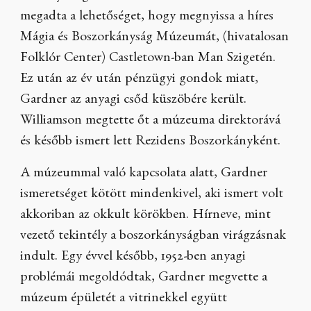
megadta a lehetőséget, hogy megnyissa a híres
Mágia és Boszorkányság Múzeumát, (hivatalosan
Folklór Center) Castletown-ban Man Szigetén.
Ez után az év után pénzügyi gondok miatt,
Gardner az anyagi csőd küszöbére került.
Williamson megtette őt a múzeuma direktorává
és később ismert lett Rezidens Boszorkányként.
A múzeummal való kapcsolata alatt, Gardner
ismeretséget kötött mindenkivel, aki ismert volt
akkoriban az okkult körökben. Hírneve, mint
vezető tekintély a boszorkányságban virágzásnak
indult. Egy évvel később, 1952-ben anyagi
problémái megoldódtak, Gardner megvette a
múzeum épületét a vitrinekkel együtt