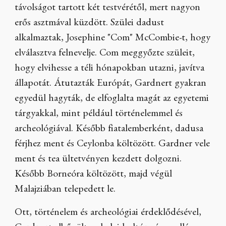
távolságot tartott két testvérétől, mert nagyon
erős asztmával küzdött. Szülei dadust
alkalmaztak, Josephine "Com" McCombie-t, hogy
elválasztva felnevelje. Com meggyőzte szüleit,
hogy elvihesse a téli hónapokban utazni, javítva
állapotát. Átutazták Európát, Gardnert gyakran
egyedül hagyták, de elfoglalta magát az egyetemi
tárgyakkal, mint például történelemmel és
archeológiával. Később fiatalemberként, dadusa
férjhez ment és Ceylonba költözött. Gardner vele
ment és tea ültetvényen kezdett dolgozni.
Később Borneóra költözött, majd végül
Malajziában telepedett le.
Ott, történelem és archeológiai érdeklődésével,