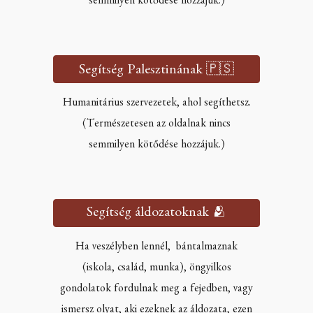
semmilyen kötődése hozzájuk.)
Segítség Palesztinának 🇵🇸
Humanitárius szervezetek, ahol segíthetsz.
(Természetesen az oldalnak nincs
semmilyen kötődése hozzájuk.)
Segítség áldozatoknak 🫂
Ha veszélyben lennél, bántalmaznak
(iskola, család, munka), öngyilkos
gondolatok fordulnak meg a fejedben, vagy
ismersz olyat, aki ezeknek az áldozata, ezen