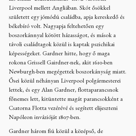
Liverpool mellett Angliában. Skót ősökkel
született egy jómódú családba, apja kereskedő és
békebíró volt. Nagyapja feltehetően egy
boszorkánnyal kötött házasságot, és mások a
távoli családtagok közül is kaptak pszichikai
képességeket. Gardner hitte, hogy ő maga
rokona Grissell Gairdner-nek, akit 1610-ben
Newburgh-ben megégettek boszorkányság miatt.
Ősei közül néhányan Liverpool polgármesterei
lettek, és egy Alan Gardner, flottaparancsnok
főnemes lett, kitüntette magát parancsokként a
Csatorna Flotta vezérévé és segített elijeszteni
Napóleon invázióját 1807-ben.
Gardner három fiú közül a középső, de