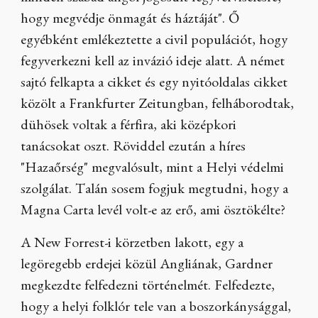
hogy megvédje önmagát és háztáját". Ő
egyébként emlékeztette a civil populációt, hogy
fegyverkezni kell az invázió ideje alatt. A német
sajtó felkapta a cikket és egy nyitóoldalas cikket
közölt a Frankfurter Zeitungban, felháborodtak,
dühösek voltak a férfira, aki középkori
tanácsokat oszt. Röviddel ezután a híres
"Hazaőrség" megvalósult, mint a Helyi védelmi
szolgálat. Talán sosem fogjuk megtudni, hogy a
Magna Carta levél volt-e az erő, ami ösztökélte?
A New Forrest-i körzetben lakott, egy a
legöregebb erdejei közül Angliának, Gardner
megkezdte felfedezni történelmét. Felfedezte,
hogy a helyi folklór tele van a boszorkánysággal,