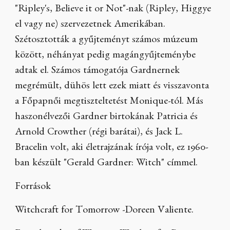
"Ripley's, Believe it or Not"-nak (Ripley, Higgye
el vagy ne) szervezetnek Amerikában.
Szétosztották a gyűjteményt számos múzeum
között, néhányat pedig magángyűjteménybe
adtak el. Számos támogatója Gardnernek
megrémült, dühös lett ezek miatt és visszavonta
a Főpapnői megtiszteltetést Monique-tól. Más
haszonélvezői Gardner birtokának Patricia és
Arnold Crowther (régi barátai), és Jack L.
Bracelin volt, aki életrajzának írója volt, ez 1960-
ban készült "Gerald Gardner: Witch" címmel.
Források
Witchcraft for Tomorrow -Doreen Valiente.