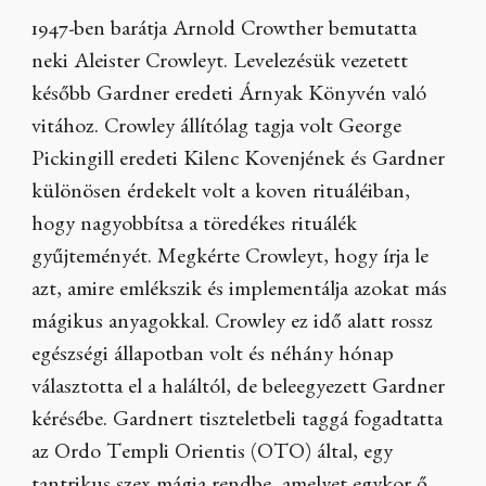
1947-ben barátja Arnold Crowther bemutatta
neki Aleister Crowleyt. Levelezésük vezetett
később Gardner eredeti Árnyak Könyvén való
vitához. Crowley állítólag tagja volt George
Pickingill eredeti Kilenc Kovenjének és Gardner
különösen érdekelt volt a koven rituáléiban,
hogy nagyobbítsa a töredékes rituálék
gyűjteményét. Megkérte Crowleyt, hogy írja le
azt, amire emlékszik és implementálja azokat más
mágikus anyagokkal. Crowley ez idő alatt rossz
egészségi állapotban volt és néhány hónap
választotta el a haláltól, de beleegyezett Gardner
kérésébe. Gardnert tiszteletbeli taggá fogadtatta
az Ordo Templi Orientis (OTO) által, egy