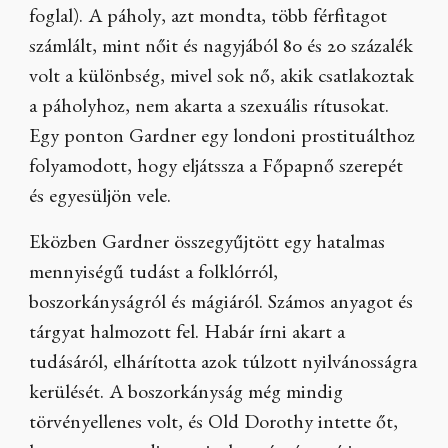
foglal). A páholy, azt mondta, több férfitagot
számlált, mint nőit és nagyjából 80 és 20 százalék
volt a különbség, mivel sok nő, akik csatlakoztak
a páholyhoz, nem akarta a szexuális rítusokat.
Egy ponton Gardner egy londoni prostituálthoz
folyamodott, hogy eljátssza a Főpapnő szerepét
és egyesüljön vele.
Eközben Gardner összegyűjtött egy hatalmas
mennyiségű tudást a folklórról,
boszorkányságról és mágiáról. Számos anyagot és
tárgyat halmozott fel. Habár írni akart a
tudásáról, elhárította azok túlzott nyilvánosságra
kerülését. A boszorkányság még mindig
törvényellenes volt, és Old Dorothy intette őt,