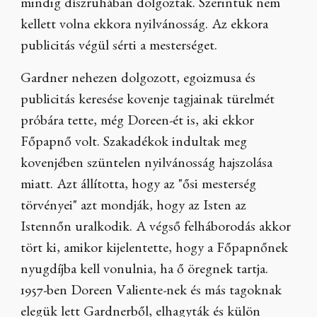
mindig díszruhában dolgoztak. Szerintük nem
kellett volna ekkora nyilvánosság. Az ekkora
publicitás végül sérti a mesterséget.
Gardner nehezen dolgozott, egoizmusa és
publicitás keresése kovenje tagjainak türelmét
próbára tette, még Doreen-ét is, aki ekkor
Főpapnő volt. Szakadékok indultak meg
kovenjében szüntelen nyilvánosság hajszolása
miatt. Azt állította, hogy az "ősi mesterség
törvényei" azt mondják, hogy az Isten az
Istennőn uralkodik. A végső felháborodás akkor
tört ki, amikor kijelentette, hogy a Főpapnőnek
nyugdíjba kell vonulnia, ha ő öregnek tartja.
1957-ben Doreen Valiente-nek és más tagoknak
elegük lett Gardnerből, elhagyták és külön