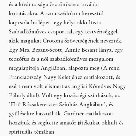
és a kíváncsisága ösztönözte a további
kutatásokra. A szomszédokon keresztül
kapcsolatba lépett egy helyi okkultista
Szabadkőműves csoporttal, egy testvériséggel,
akik magukat Crotona Szövetségének nevezték.
Egy Mrs. Besant-Scott, Annie Besant lánya, egy
teozófus és a női szabadkőműves mozgalom
megalapítója Angliában, alapozta meg (A rend
Franciaország Nagy Keletjéhez csatlakozott, és
ezért nem volt elismert az angliai Kőműves Nagy
Páholy által). Volt egy közösségi színházuk, az
"Első Rózsakeresztes Színház Angliában", és
gyűlésekre használták. Gardner csatlakozott
hozzájuk és segítette amatőr játékukat okkult és
spirituális témában.