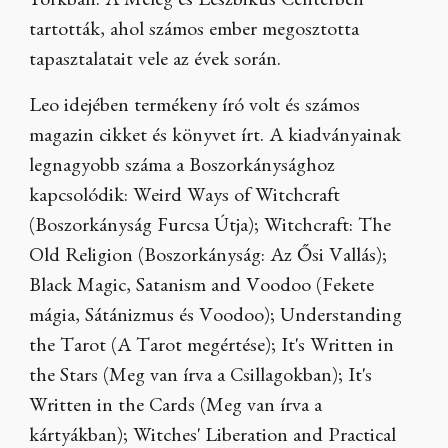
Yorkban. A Meleg és Leszbikus Centerben
tartották, ahol számos ember megosztotta
tapasztalatait vele az évek során.
Leo idejében termékeny író volt és számos
magazin cikket és könyvet írt. A kiadványainak
legnagyobb száma a Boszorkánysághoz
kapcsolódik: Weird Ways of Witchcraft
(Boszorkányság Furcsa Útja); Witchcraft: The
Old Religion (Boszorkányság: Az Ősi Vallás);
Black Magic, Satanism and Voodoo (Fekete
mágia, Sátánizmus és Voodoo); Understanding
the Tarot (A Tarot megértése); It's Written in
the Stars (Meg van írva a Csillagokban); It's
Written in the Cards (Meg van írva a
kártyákban); Witches' Liberation and Practical