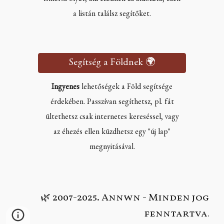
ismersz olyat, aki ezeknek az áldozata, ezen
a listán találsz segítőket.
Segítség a Földnek 🌍
Ingyenes
lehetőségek a Föld segítsége
érdekében. Passzívan segíthetsz, pl. fát
ültethetsz csak internetes kereséssel, vagy
az éhezés ellen küzdhetsz egy "új lap"
megnyitásával.
2007-2025. Annwn - Minden jog
🌿
fenntartva
.