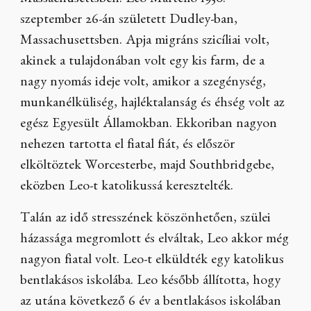
Massachusettsben. Leo Martello 1930.
szeptember 26-án született Dudley-ban,
Massachusettsben. Apja migráns szicíliai volt,
akinek a tulajdonában volt egy kis farm, de a
nagy nyomás ideje volt, amikor a szegénység,
munkanélküliség, hajléktalanság és éhség volt az
egész Egyesült Államokban. Ekkoriban nagyon
nehezen tartotta el fiatal fiát, és először
elköltöztek Worcesterbe, majd Southbridgebe,
eközben Leo-t katolikussá keresztelték.
Talán az idő stresszének köszönhetően, szülei
házassága megromlott és elváltak, Leo akkor még
nagyon fiatal volt. Leo-t elküldték egy katolikus
bentlakásos iskolába. Leo később állította, hogy
az utána következő 6 év a bentlakásos iskolában