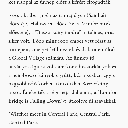
két nappal az ünnep előtt a kérést elfogadták.
1970. október 31.-én az ünnepélyen (Samhain
előestéje, Halloween előestéje és Mindszentek
előestéje), a "Boszorkány módra" hatalmas, óriási
siker volt. Több mint 1000 ember vett részt az
ünnepen, amelyet lefilmeztek és dokumentáltak
a Global Village számára. Az ünnep fő
látványossága az volt, amikor a boszorkányok és
a nem-boszorkányok együtt, kéz a kézben egyre
nagyobbodó körben táncolták a Boszorkány
orsót. Énekelték a régi népi dallamot, a "London
Bridge is Falling Down"-t, átköltve új szavakkal:
"Witches meet in Central Park, Central Park,
Central Park,