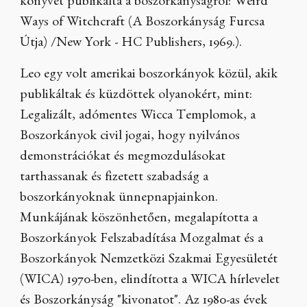
könyvét publikálta a boszorkányságról: Weird
Ways of Witchcraft (A Boszorkányság Furcsa
Útja) /New York - HC Publishers, 1969.).
Leo egy volt amerikai boszorkányok közül, akik
publikáltak és küzdöttek olyanokért, mint:
Legalizált, adómentes Wicca Templomok, a
Boszorkányok civil jogai, hogy nyilvános
demonstrációkat és megmozdulásokat
tarthassanak és fizetett szabadság a
boszorkányoknak ünnepnapjainkon.
Munkájának köszönhetően, megalapította a
Boszorkányok Felszabadítása Mozgalmat és a
Boszorkányok Nemzetközi Szakmai Egyesületét
(WICA) 1970-ben, elindította a WICA hírlevelet
és Boszorkányság "kivonatot". Az 1980-as évek