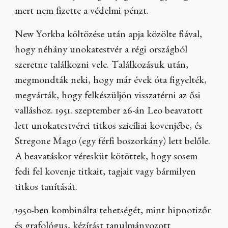
mert nem fizette a védelmi pénzt.
New Yorkba költözése után apja közölte fiával,
hogy néhány unokatestvér a régi országból
szeretne találkozni vele. Találkozásuk után,
megmondták neki, hogy már évek óta figyelték,
megvárták, hogy felkészüljön visszatérni az ősi
valláshoz. 1951. szeptember 26-án Leo beavatott
lett unokatestvérei titkos szicíliai kovenjébe, és
Stregone Mago (egy férfi boszorkány) lett belőle.
A beavatáskor véresküt kötöttek, hogy sosem
fedi fel kovenje titkait, tagjait vagy bármilyen
titkos tanítását.
1950-ben kombinálta tehetségét, mint hipnotizőr
és grafológus, kézírást tanulmányozott