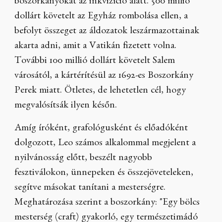
boszorkányokat az inkvizíció alatt. 500 millió
dollárt követelt az Egyház rombolása ellen, a
befolyt összeget az áldozatok leszármazottainak
akarta adni, amit a Vatikán fizetett volna.
További 100 millió dollárt követelt Salem
városától, a kártérítésül az 1692-es Boszorkány
Perek miatt. Ötletes, de lehetetlen cél, hogy
megvalósítsák ilyen későn.
Amíg íróként, grafológusként és előadóként
dolgozott, Leo számos alkalommal megjelent a
nyilvánosság előtt, beszélt nagyobb
fesztiválokon, ünnepeken és összejöveteleken,
segítve másokat tanítani a mesterségre.
Meghatározása szerint a boszorkány: "Egy bölcs
mesterség (craft) gyakorló, egy természetimádó