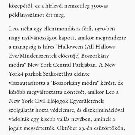
közepétől, ez a hírlevél nemzetileg 3500-as
példányszámot ért meg.
Leo, néha egy ellentmondásos férfi, 1970-ben
nagy nyilvánosságot kapott, amikor megrendezte
a manapság is híres "Halloween (All Hallows
Eve/Mindenszentek előestéje) Boszorkány
módra" New York Central Parkjában. A New
York-i parkok Szakosztálya eleinte
visszautasította a "Boszorkány módra" kérést, de
később megváltoztatta döntését, amikor Leo a
New York Civil Előjogok Egyesületének
szolgálatát hozta védelemre, és diszkriminációval
vádolták egy kisebb vallás nevében, aminek a
jogait megsértették. Október 29.-én csütörtökön,