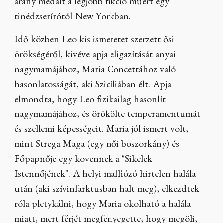
arany medált a legjobb fikció műért egy
tinédzserírótól New Yorkban.
Idő közben Leo kis ismeretet szerzett ősi
örökségéről, kivéve apja eligazítását anyai
nagymamájához, Maria Concettához való
hasonlatosságát, aki Szicíliában élt. Apja
elmondta, hogy Leo fizikailag hasonlít
nagymamájához, és örökölte temperamentumát
és szellemi képességeit. Maria jól ismert volt,
mint Strega Maga (egy női boszorkány) és
Főpapnője egy kovennek a "Sikelek
Istennőjének". A helyi maffiózó hirtelen halála
után (aki szívinfarktusban halt meg), elkezdtek
róla pletykálni, hogy Maria okolható a halála
miatt, mert férjét megfenyegette, hogy megöli,