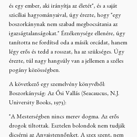
és egy ember, aki irányítja az életét", és a saját
szicíliai hagyományaival, úgy érezte, hogy "egy
boszorkánynak nem szabad megbocsátania az
igazságtalanságokat." Érzékenysége ellenére, úgy
tanította ne fordítsd oda a másik orcádat, hanem
légy erős és tedd a rosszat, ha az szükséges. Úgy
érezte, túl nagy hangsúly van a jellemen a széles
pogány közösségben.
A következő egy szemelvény könyvéből:
Boszorkányság: Az Ősi Vallás (Seacaucus, N.J.
University Books, 1973):
"A Mesterségben nincs merev dogma. Az erős
drogok tiltottak. Esztelen bolondok nem tudják
dicsérni az Anyaistennőnket. A szex szent, nem