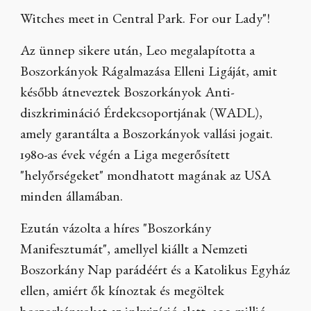
Witches meet in Central Park. For our Lady"!
Az ünnep sikere után, Leo megalapította a
Boszorkányok Rágalmazása Elleni Ligáját, amit
később átneveztek Boszorkányok Anti-
diszkrimináció Érdekcsoportjának (WADL),
amely garantálta a Boszorkányok vallási jogait.
1980-as évek végén a Liga megerősített
"helyőrségeket" mondhatott magának az USA
minden államában.
Ezután vázolta a híres "Boszorkány
Manifesztumát", amellyel kiállt a Nemzeti
Boszorkány Nap parádéért és a Katolikus Egyház
ellen, amiért ők kínoztak és megöltek