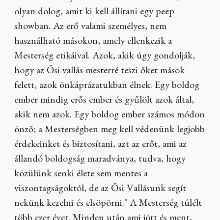
olyan dolog, amit ki kell állítani egy peep
showban. Az erő valami személyes, nem
használható másokon, amely ellenkezik a
Mesterség etikáival. Azok, akik úgy gondolják,
hogy az Ősi vallás mesterré teszi őket mások
felett, azok önkáprázatukban élnek. Egy boldog
ember mindig erős ember és gyűlölt azok által,
akik nem azok. Egy boldog ember számos módon
önző; a Mesterségben meg kell védenünk legjobb
érdekeinket és biztosítani, azt az erőt, ami az
állandó boldogság maradványa, tudva, hogy
közülünk senki élete sem mentes a
viszontagságoktól, de az Ősi Vallásunk segít
nekünk kezelni és elsöpörni." A Mesterség túlélt
több ezer évet. Minden után ami jött és ment,