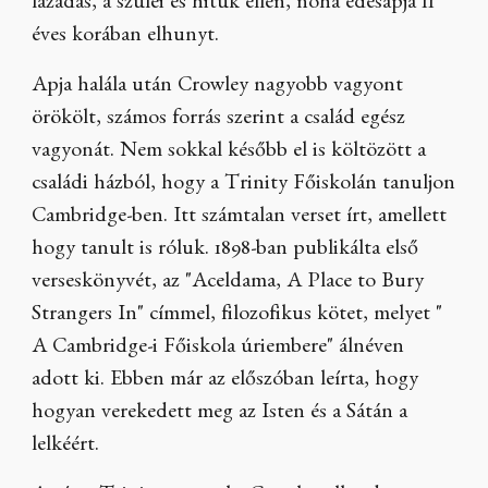
lázadás, a szülei és hitük ellen, noha édesapja 11
éves korában elhunyt.
Apja halála után Crowley nagyobb vagyont
örökölt, számos forrás szerint a család egész
vagyonát. Nem sokkal később el is költözött a
családi házból, hogy a Trinity Főiskolán tanuljon
Cambridge-ben. Itt számtalan verset írt, amellett
hogy tanult is róluk. 1898-ban publikálta első
verseskönyvét, az "Aceldama, A Place to Bury
Strangers In" címmel, filozofikus kötet, melyet "
A Cambridge-i Főiskola úriembere" álnéven
adott ki. Ebben már az előszóban leírta, hogy
hogyan verekedett meg az Isten és a Sátán a
lelkéért.