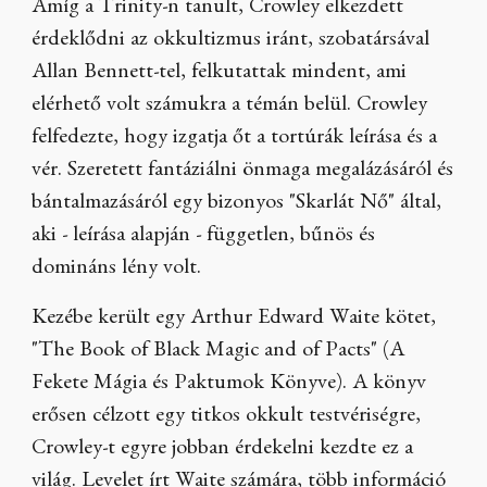
Amíg a Trinity-n tanult, Crowley elkezdett
érdeklődni az okkultizmus iránt, szobatársával
Allan Bennett-tel, felkutattak mindent, ami
elérhető volt számukra a témán belül. Crowley
felfedezte, hogy izgatja őt a tortúrák leírása és a
vér. Szeretett fantáziálni önmaga megalázásáról és
bántalmazásáról egy bizonyos "Skarlát Nő" által,
aki - leírása alapján - független, bűnös és
domináns lény volt.
Kezébe került egy Arthur Edward Waite kötet,
"The Book of Black Magic and of Pacts" (A
Fekete Mágia és Paktumok Könyve). A könyv
erősen célzott egy titkos okkult testvériségre,
Crowley-t egyre jobban érdekelni kezdte ez a
világ. Levelet írt Waite számára, több információ