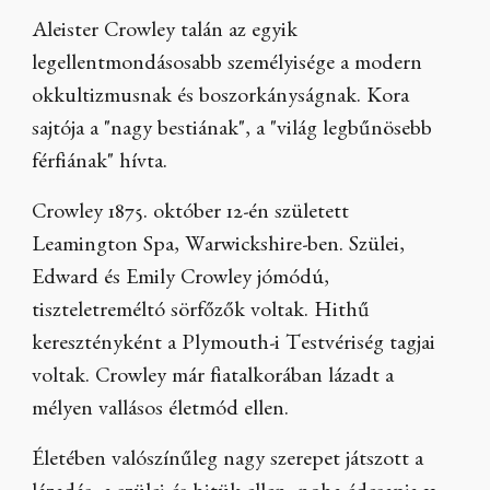
Aleister Crowley talán az egyik
legellentmondásosabb személyisége a modern
okkultizmusnak és boszorkányságnak. Kora
sajtója a "nagy bestiának", a "világ legbűnösebb
férfiának" hívta.
Crowley 1875. október 12-én született
Leamington Spa, Warwickshire-ben. Szülei,
Edward és Emily Crowley jómódú,
tiszteletreméltó sörfőzők voltak. Hithű
keresztényként a Plymouth-i Testvériség tagjai
voltak. Crowley már fiatalkorában lázadt a
mélyen vallásos életmód ellen.
Életében valószínűleg nagy szerepet játszott a