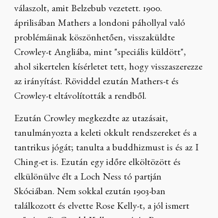
válaszolt, amit Belzebub vezetett. 1900.
áprilisában Mathers a londoni páhollyal való
problémáinak köszönhetően, visszaküldte
Crowley-t Angliába, mint "speciális küldött",
ahol sikertelen kísérletet tett, hogy visszaszerezze
az irányítást. Röviddel ezután Mathers-t és
Crowley-t eltávolították a rendből.
Ezután Crowley megkezdte az utazásait,
tanulmányozta a keleti okkult rendszereket és a
tantrikus jógát; tanulta a buddhizmust is és az I
Ching-et is. Ezután egy időre elköltözött és
elkülönülve élt a Loch Ness tó partján
Skóciában. Nem sokkal ezután 1903-ban
találkozott és elvette Rose Kelly-t, a jól ismert