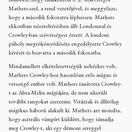
1899-ben, hogy találkozzon S. L. MacGregor
Mathers-szel, a rend vezetőjével, és meggyőzze,
hogy a második fokozatra léphessen. Mathers
ekkoriban nézeteltérésben állt Londonnal és
Crowley-ban szövetségest érzett. A londoni
páholy megrökönyödésére engedélyezte Crowley
kérését és beavatta a második fokozatba.
Mindamellett elkötelezettségük nehézkes volt,
Mathers Crowley-hoz hasonlóan erős mágus és
versengő ember volt. Mathers tanította Crowley-
t az Abra-Melin mágiájára, de nem sikerült
további rangokat szereznie. Vitáztak és állítólag
mágikus háború alakult ki. Mathers azt mondta,
hogy asztrális vámpírt küldött, hogy támadja
meg Crowley-t, aki egy démoni sereggel