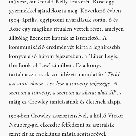
művész, Sir Gerald Kelly testvérét. Rose egy
gyermekkel ajándékozta meg. Következő évben,
1904. április, egyiptomi nyaralásuk során, ő és
Rose egy mágikus rituálén vettek részt, amelyen
állítólag üzenetet kaptak az istenektől. A
kommunikáció eredményét leírta a leghíresebb
könyve első három fejezetében, a "Liber Legis,
the Book of Law" címűben. Ez a könyv
tartalmazza a sokszor idézett mondatát: "
Tedd
azt amit akarsz, s ez lesz a törvény teljessége. A
szeretet a törvény, a szeretet az akarat alatt áll
", s
máig ez Crowley tanításainak és életének alapja.
1909-ben Crowley asszisztensével, a költő Victor
Neuberg-gel elkezdte felfedezni az asztrálsík
szintjeit az énokiánus mágia segítségével.