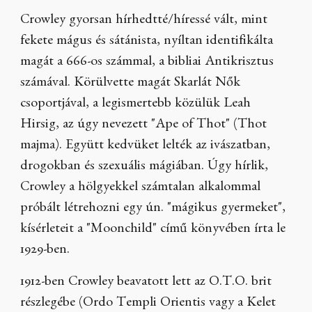
Crowley gyorsan hírhedtté/híressé vált, mint
fekete mágus és sátánista, nyíltan identifikálta
magát a 666-os számmal, a bibliai Antikrisztus
számával. Körülvette magát Skarlát Nők
csoportjával, a legismertebb közülük Leah
Hirsig, az úgy nevezett "Ape of Thot" (Thot
majma). Együtt kedvüket lelték az ivászatban,
drogokban és szexuális mágiában. Úgy hírlik,
Crowley a hölgyekkel számtalan alkalommal
próbált létrehozni egy ún. "mágikus gyermeket",
kísérleteit a "Moonchild" című könyvében írta le
1929-ben.
1912-ben Crowley beavatott lett az O.T.O. brit
részlegébe (Ordo Templi Orientis vagy a Kelet