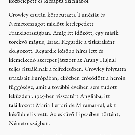
közbelépett és kicsapta Szicíliából.
Crowley ezután körbeutazta Tunéziát és
Németországot mielőtt letelepedett
Franciaországban. Amíg itt időzött, egy másik
törekvő mágus, Israel Regardie a titkáraként
dolgozott. Regardie később híres lett és
kiemelkedő szerepet játszott az Arany Hajnal
teljes rituáléinak a felfedésében. Crowley folytatta
utazásait Európában, eközben erősödött a heroin
függősége, amit a további éveiben sem tudott
leküzdeni. 1929-ben visszatért Angliába, itt
találkozott Maria Ferrari de Miramar-ral, akit
később el is vett. Az esküvő Lipcsében történt,
Németországban.