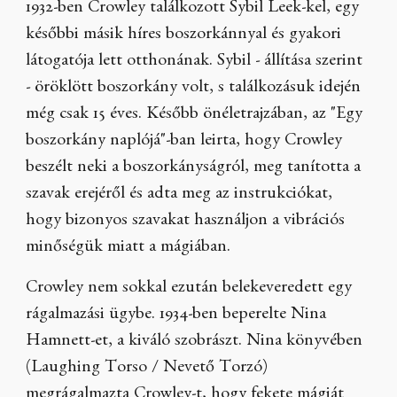
1932-ben Crowley találkozott Sybil Leek-kel, egy
későbbi másik híres boszorkánnyal és gyakori
látogatója lett otthonának. Sybil - állítása szerint
- öröklött boszorkány volt, s találkozásuk idején
még csak 15 éves. Később önéletrajzában, az "Egy
boszorkány naplójá"-ban leirta, hogy Crowley
beszélt neki a boszorkányságról, meg tanította a
szavak erejéről és adta meg az instrukciókat,
hogy bizonyos szavakat használjon a vibrációs
minőségük miatt a mágiában.
Crowley nem sokkal ezután belekeveredett egy
rágalmazási ügybe. 1934-ben beperelte Nina
Hamnett-et, a kiváló szobrászt. Nina könyvében
(Laughing Torso / Nevető Torzó)
megrágalmazta Crowley-t, hogy fekete mágiát