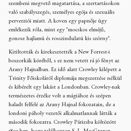
szembeni megvető magatartása, a szertartásokon
való szabályszegés, személyes egója és szexuális
perverziói miatt. A koven egy papnője úgy
emlékezik róla, mint egy "mocskos elméjű,
gonosz hajlamú és rosszindulatú kis szörny".
Kitiltották és kirekesztették a New Forrest-i
boszorkák köréből, s ez nem vetett rá jó fényt az
Arany Hajnalban. Ez idő alatt Crowley kilépett a
Trinity Főiskoláról diplomája megszerzése nélkül
és kibérelt egy lakást a Londonban. Crowley-nak
természetes érzéke volt a mágiához és szépen
haladt felfelé az Arany Hajnal fokozatain, de a
londoni páholy vezetői alkalmatlannak látták a
második fokozatra. Crowley Párizsba költözött