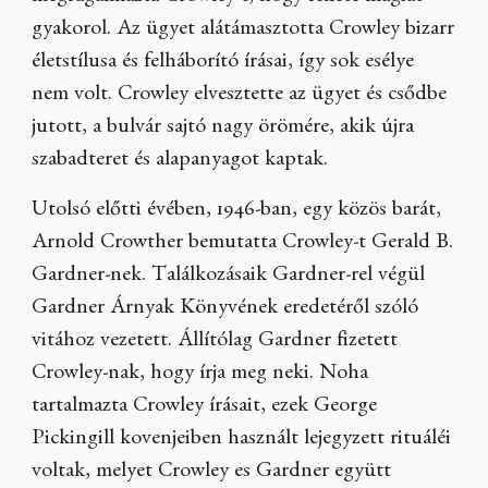
gyakorol. Az ügyet alátámasztotta Crowley bizarr
életstílusa és felháborító írásai, így sok esélye
nem volt. Crowley elvesztette az ügyet és csődbe
jutott, a bulvár sajtó nagy örömére, akik újra
szabadteret és alapanyagot kaptak.
Utolsó előtti évében, 1946-ban, egy közös barát,
Arnold Crowther bemutatta Crowley-t Gerald B.
Gardner-nek. Találkozásaik Gardner-rel végül
Gardner Árnyak Könyvének eredetéről szóló
vitához vezetett. Állítólag Gardner fizetett
Crowley-nak, hogy írja meg neki. Noha
tartalmazta Crowley írásait, ezek George
Pickingill kovenjeiben használt lejegyzett rituáléi
voltak, melyet Crowley es Gardner együtt