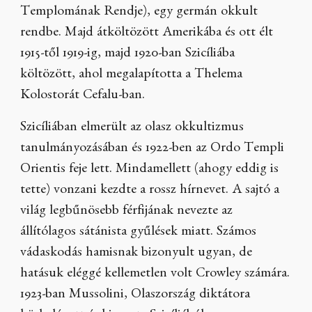
Templomának Rendje), egy germán okkult
rendbe. Majd átköltözött Amerikába és ott élt
1915-től 1919-ig, majd 1920-ban Szicíliába
költözött, ahol megalapította a Thelema
Kolostorát Cefalu-ban.
Szicíliában elmerült az olasz okkultizmus
tanulmányozásában és 1922-ben az Ordo Templi
Orientis feje lett. Mindamellett (ahogy eddig is
tette) vonzani kezdte a rossz hírnevet. A sajtó a
világ legbűnösebb férfijának nevezte az
állítólagos sátánista gyűlések miatt. Számos
vádaskodás hamisnak bizonyult ugyan, de
hatásuk eléggé kellemetlen volt Crowley számára.
1923-ban Mussolini, Olaszország diktátora