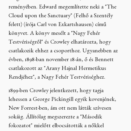
reményében. Edward megemlítette neki a "The
Cloud upon the Sanctuary" (Felhő a Szentély
felett) (írója Carl von Exkartshausen) című
könyvet. A könyv mesélt a "Nagy Fehér
Testvériségről" és Crowley elhatározta, hogy
csatlakozik ehhez a csoporthoz. Ugyanebben az
évben, 1898-ban november 18-án, ő és Bennett
csatlakozott az "Arany Hajnal Hermetikus
Rendjéhez", a Nagy Fehér Testvériséghez.
1899-ben Crowley jelentkezett, hogy tagja
lehessen a George Pickingill egyik kovenjének,
New Forrest-ben, ám ott nem látták szívesen
sokáig. Állítólag megszerezte a "Második
fokozatot" mielőtt elbocsátották a nőkkel