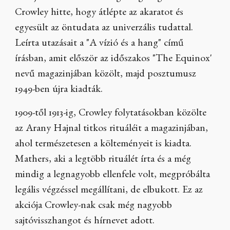
Crowley hitte, hogy átlépte az akaratot és
egyesült az öntudata az univerzális tudattal.
Leírta utazásait a "A vízió és a hang" című
írásban, amit először az időszakos "The Equinox'
nevű magazinjában közölt, majd posztumusz
1949-ben újra kiadták.
1909-től 1913-ig, Crowley folytatásokban közölte
az Arany Hajnal titkos rituáléit a magazinjában,
ahol természetesen a költeményeit is kiadta.
Mathers, aki a legtöbb rituálét írta és a még
mindig a legnagyobb ellenfele volt, megpróbálta
legális végzéssel megállítani, de elbukott. Ez az
akciója Crowley-nak csak még nagyobb
sajtóvisszhangot és hírnevet adott.