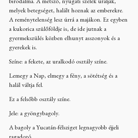
birodalma. A metsző, nyugati szelek uralják,
melyek betegséget, halált hoznak az emberekre.
A reménytelenség lesz úrrá a majákon. Ez egyben
a kukorica szülőföldje is, de ide jutnak a
gyermekszülés közben elhunyt asszonyok és a
gyerekek is.
Színe: a fekete, az uralkodó osztály színe.
Lemegy a Nap, elmegy a fény, a sötétség és a
halál váltja fel.
Ez a felsőbb osztály színe.
Jele: a gyöngybagoly.
A bagoly a Yucatán-félsziget legnagyobb éjjeli
ragadozó