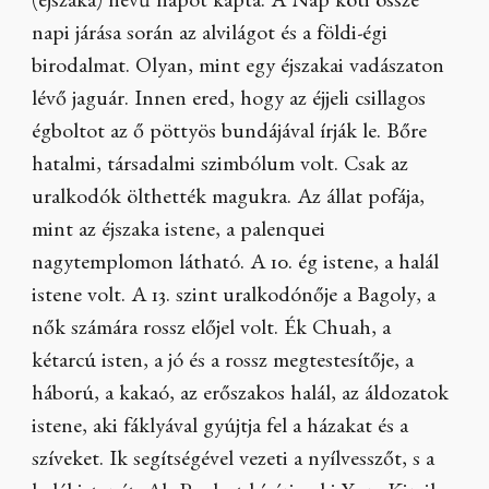
(éjszaka) nevű napot kapta. A Nap köti össze
napi járása során az alvilágot és a földi-égi
birodalmat. Olyan, mint egy éjszakai vadászaton
lévő jaguár. Innen ered, hogy az éjjeli csillagos
égboltot az ő pöttyös bundájával írják le. Bőre
hatalmi, társadalmi szimbólum volt. Csak az
uralkodók ölthették magukra. Az állat pofája,
mint az éjszaka istene, a palenquei
nagytemplomon látható. A 10. ég istene, a halál
istene volt. A 13. szint uralkodónője a Bagoly, a
nők számára rossz előjel volt. Ék Chuah, a
kétarcú isten, a jó és a rossz megtestesítője, a
háború, a kakaó, az erőszakos halál, az áldozatok
istene, aki fáklyával gyújtja fel a házakat és a
szíveket. Ik segítségével vezeti a nyílvesszőt, s a