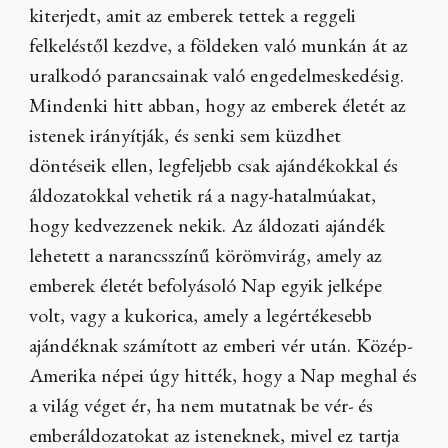
kiterjedt, amit az emberek tettek a reggeli
felkeléstől kezdve, a földeken való munkán át az
uralkodó parancsainak való engedelmeskedésig.
Mindenki hitt abban, hogy az emberek életét az
istenek irányítják, és senki sem küzdhet
döntéseik ellen, legfeljebb csak ajándékokkal és
áldozatokkal vehetik rá a nagy-hatalmúakat,
hogy kedvezzenek nekik. Az áldozati ajándék
lehetett a narancsszínű körömvirág, amely az
emberek életét befolyásoló Nap egyik jelképe
volt, vagy a kukorica, amely a legértékesebb
ajándéknak számított az emberi vér után. Közép-
Amerika népei úgy hitték, hogy a Nap meghal és
a világ véget ér, ha nem mutatnak be vér- és
emberáldozatokat az isteneknek, mivel ez tartja