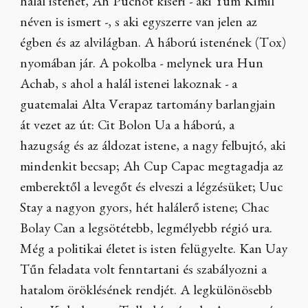
halál istenét, Ah Puchot kíséri - aki Yum Kimil
néven is ismert -, s aki egyszerre van jelen az
égben és az alvilágban. A háború istenének (Tox)
nyomában jár. A pokolba - melynek ura Hun
Achab, s ahol a halál istenei lakoznak - a
guatemalai Alta Verapaz tartomány barlangjain
át vezet az út: Cit Bolon Ua a háború, a
hazugság és az áldozat istene, a nagy felbujtó, aki
mindenkit becsap; Ah Cup Capac megtagadja az
emberektől a levegőt és elveszi a légzésüket; Uuc
Stay a nagyon gyors, hét halálerő istene; Chac
Bolay Can a legsötétebb, legmélyebb régió ura.
Még a politikai életet is isten felügyelte. Kan Uay
Tűn feladata volt fenntartani és szabályozni a
hatalom öröklésének rendjét. A legkülönösebb