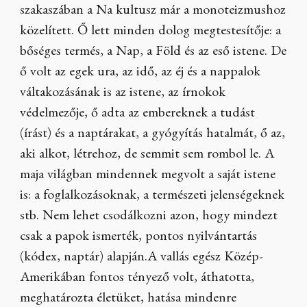
szakaszában a Na kultusz már a monoteizmushoz
közelített. Ő lett minden dolog megtestesítője: a
bőséges termés, a Nap, a Föld és az eső istene. De
ő volt az egek ura, az idő, az éj és a nappalok
váltakozásának is az istene, az írnokok
védelmezője, ő adta az embereknek a tudást
(írást) és a naptárakat, a gyógyítás hatalmát, ő az,
aki alkot, létrehoz, de semmit sem rombol le. A
maja világban mindennek megvolt a saját istene
is: a foglalkozásoknak, a természeti jelenségeknek
stb. Nem lehet csodálkozni azon, hogy mindezt
csak a papok ismerték, pontos nyilvántartás
(kódex, naptár) alapján.A vallás egész Közép-
Amerikában fontos tényező volt, áthatotta,
meghatározta életüket, hatása mindenre