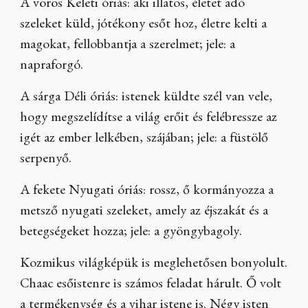
A vörös Keleti óriás: aki illatos, életet adó
szeleket küld, jótékony esőt hoz, életre kelti a
magokat, fellobbantja a szerelmet; jele: a
napraforgó.
A sárga Déli óriás: istenek küldte szél van vele,
hogy megszelídítse a világ erőit és felébressze az
igét az ember lelkében, szájában; jele: a füstölő
serpenyő.
A fekete Nyugati óriás: rossz, ő kormányozza a
metsző nyugati szeleket, amely az éjszakát és a
betegségeket hozza; jele: a gyöngybagoly.
Kozmikus világképük is meglehetősen bonyolult.
Chaac esőistenre is számos feladat hárult. Ő volt
a termékenység és a vihar istene is. Négy isten