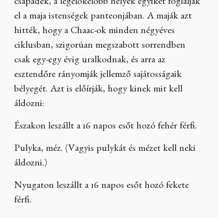
csapadék, a legelőkelőbb helyek egyikét foglalják
el a maja istenségek panteonjában. A maják azt
hitték, hogy a Chaac-ok minden négyéves
ciklusban, szigorúan megszabott sorrendben
csak egy-egy évig uralkodnak, és arra az
esztendőre rányomják jellemző sajátosságaik
bélyegét. Azt is előírják, hogy kinek mit kell
áldozni:
Északon leszállt a 16 napos esőt hozó fehér férfi.
Pulyka, méz. (Vagyis pulykát és mézet kell neki
áldozni.)
Nyugaton leszállt a 16 napos esőt hozó fekete
férfi.