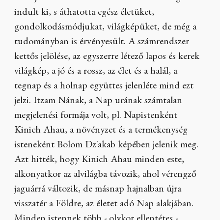
indult ki, s áthatotta egész életüket,
gondolkodásmódjukat, világképüket, de még a
tudományban is érvényesült. A számrendszer
kettős jelölése, az egyszerre létező lapos és kerek
világkép, a jó és a rossz, az élet és a halál, a
tegnap és a holnap együttes jelenléte mind ezt
jelzi. Itzam Nának, a Nap urának számtalan
megjelenési formája volt, pl. Napistenként
Kinich Ahau, a növényzet és a termékenység
isteneként Bolom Dz'akab képében jelenik meg.
Azt hitték, hogy Kinich Ahau minden este,
alkonyatkor az alvilágba távozik, ahol vérengző
jaguárrá változik, de másnap hajnalban újra
visszatér a Földre, az életet adó Nap alakjában.
Minden istennek több - olykor ellentétes -