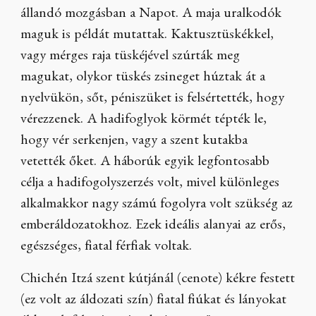
állandó mozgásban a Napot. A maja uralkodók
maguk is példát mutattak. Kaktusztüskékkel,
vagy mérges raja tüskéjével szúrták meg
magukat, olykor tüskés zsineget húztak át a
nyelvükön, sőt, péniszüket is felsértették, hogy
vérezzenek. A hadifoglyok körmét tépték le,
hogy vér serkenjen, vagy a szent kutakba
vetették őket. A háborúk egyik legfontosabb
célja a hadifogolyszerzés volt, mivel különleges
alkalmakkor nagy számú fogolyra volt szükség az
emberáldozatokhoz. Ezek ideális alanyai az erős,
egészséges, fiatal férfiak voltak.
Chichén Itzá szent kútjánál (cenote) kékre festett
(ez volt az áldozati szín) fiatal fiúkat és lányokat