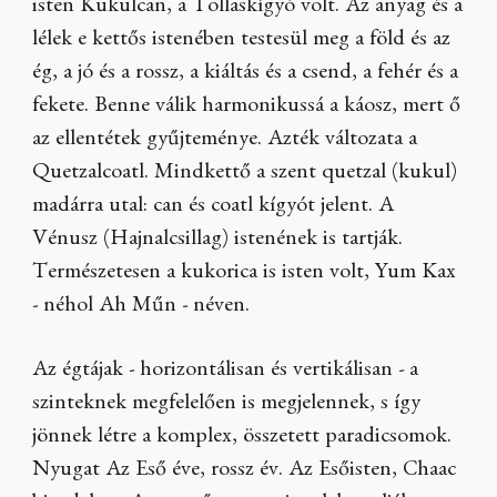
isten Kukulcan, a Tollaskígyó volt. Az anyag és a
lélek e kettős istenében testesül meg a föld és az
ég, a jó és a rossz, a kiáltás és a csend, a fehér és a
fekete. Benne válik harmonikussá a káosz, mert ő
az ellentétek gyűjteménye. Azték változata a
Quetzalcoatl. Mindkettő a szent quetzal (kukul)
madárra utal: can és coatl kígyót jelent. A
Vénusz (Hajnalcsillag) istenének is tartják.
Természetesen a kukorica is isten volt, Yum Kax
- néhol Ah Műn - néven.
Az égtájak - horizontálisan és vertikálisan - a
szinteknek megfelelően is megjelennek, s így
jönnek létre a komplex, összetett paradicsomok.
Nyugat Az Eső éve, rossz év. Az Esőisten, Chaac