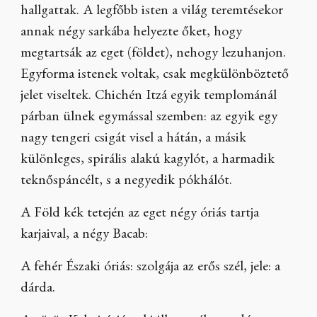
hallgattak. A legfőbb isten a világ teremtésekor
annak négy sarkába helyezte őket, hogy
megtartsák az eget (földet), nehogy lezuhanjon.
Egyforma istenek voltak, csak megkülönböztető
jelet viseltek. Chichén Itzá egyik templománál
párban ülnek egymással szemben: az egyik egy
nagy tengeri csigát visel a hátán, a másik
különleges, spirális alakú kagylót, a harmadik
teknőspáncélt, s a negyedik pókhálót.
A Föld kék tetején az eget négy óriás tartja
karjaival, a négy Bacab:
A fehér Északi óriás: szolgája az erős szél, jele: a
dárda.