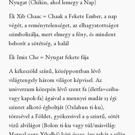
Nyugat (Chikin, ahol lemegy a Nap)
Ék Xib Chaac = Chaak a Fekete Ember, a nap
végét, a reménytelenséget, az elhagyatottságot
szimbolizálja, mert elmegy a fény, és mindent
beborít a sötétség, a halál
Ék Imix Che = Nyugat fekete fája
A kékeszöld színű, középpontban lévő
világtengely három világot képvisel. Az
univerzum közepén lévő szent fa (életfa=ceiba-
vagy kapok-fa) ágaival a mennyei madár 13 égi
szintet alkotó égboltját (Oxlahun ti-ku),
törzsével a Földet, gyökereivel a 9 szintű, sötét
vizű alvilágot (Bolon ti-ku vagy túl/másvilág: