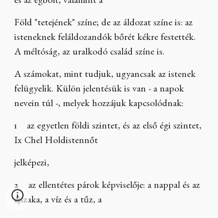
és az égbolt, valamint a
Föld "tetejének" színe; de az áldozat színe is: az
isteneknek feláldozandók bőrét kékre festették.
A méltóság, az uralkodó család színe is.
A számokat, mint tudjuk, ugyancsak az istenek
felügyelik. Külön jelentésük is van - a napok
nevein túl -, melyek hozzájuk kapcsolódnak:
1 az egyetlen földi szintet, és az első égi szintet,
Ix Chel Holdistennőt
jelképezi,
2 az ellentétes párok képviselője: a nappal és az
éjszaka, a víz és a tűz, a