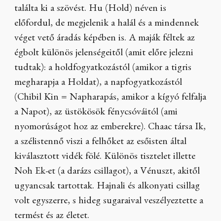
találta ki a szövést. Hu (Hold) néven is
előfordul, de megjelenik a halál és a mindennek
véget vető áradás képében is. A maják féltek az
égbolt különös jelenségeitől (amit előre jelezni
tudtak): a holdfogyatkozástól (amikor a tigris
megharapja a Holdat), a napfogyatkozástól
(Chibil Kin = Napharapás, amikor a kígyó felfalja
a Napot), az üstökösök fénycsóváitól (ami
nyomorúságot hoz az emberekre). Chaac társa Ik,
a szélistennő viszi a felhőket az esőisten által
kiválasztott vidék fölé. Különös tisztelet illette
Noh Ek-et (a darázs csillagot), a Vénuszt, akitől
ugyancsak tartottak. Hajnali és alkonyati csillag
volt egyszerre, s hideg sugaraival veszélyeztette a
termést és az életet.