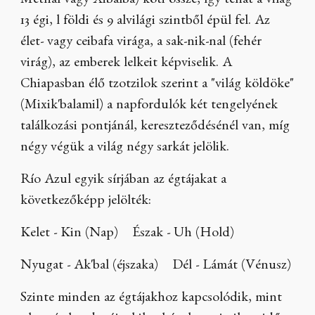
Metnal vagy Xibalbá) köti össze, így tehát a világ
13 égi, l földi és 9 alvilági szintből épül fel. Az
élet- vagy ceibafa virága, a sak-nik-nal (fehér
virág), az emberek lelkeit képviselik. A
Chiapasban élő tzotzilok szerint a "világ köldöke"
(Mixik'balamil) a napfordulók két tengelyének
találkozási pontjánál, kereszteződésénél van, míg
négy végük a világ négy sarkát jelölik.
Río Azul egyik sírjában az égtájakat a
következőképp jelölték:
Kelet - Kin (Nap) Észak - Uh (Hold)
Nyugat - Ak'bal (éjszaka) Dél - Lámát (Vénusz)
Szinte minden az égtájakhoz kapcsolódik, mint