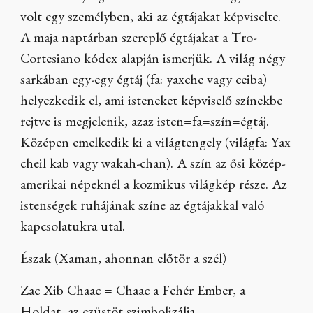
volt egy személyben, aki az égtájakat képviselte.
A maja naptárban szereplő égtájakat a Tro-
Cortesiano kódex alapján ismerjük. A világ négy
sarkában egy-egy égtáj (fa: yaxche vagy ceiba)
helyezkedik el, ami isteneket képviselő színekbe
rejtve is megjelenik, azaz isten=fa=szín=égtáj.
Középen emelkedik ki a világtengely (világfa: Yax
cheil kab vagy wakah-chan). A szín az ősi közép-
amerikai népeknél a kozmikus világkép része. Az
istenségek ruhájának színe az égtájakkal való
kapcsolatukra utal.
Észak (Xaman, ahonnan előtör a szél)
Zac Xib Chaac = Chaac a Fehér Ember, a