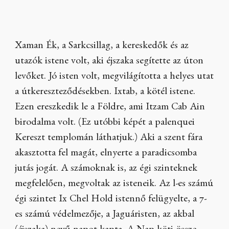
Xaman Ék, a Sarkcsillag, a kereskedők és az
utazók istene volt, aki éjszaka segítette az úton
levőket. Jó isten volt, megvilágította a helyes utat
a útkereszteződésekben. Ixtab, a kötél istene.
Ezen ereszkedik le a Földre, ami Itzam Cab Ain
birodalma volt. (Ez utóbbi képét a palenquei
Kereszt templomán láthatjuk.) Aki a szent fára
akasztotta fel magát, elnyerte a paradicsomba
jutás jogát. A számoknak is, az égi szinteknek
megfelelően, megvoltak az isteneik. Az l-es számú
égi szintet Ix Chel Hold istennő felügyelte, a 7-
es számú védelmezője, a Jaguáristen, az akbal