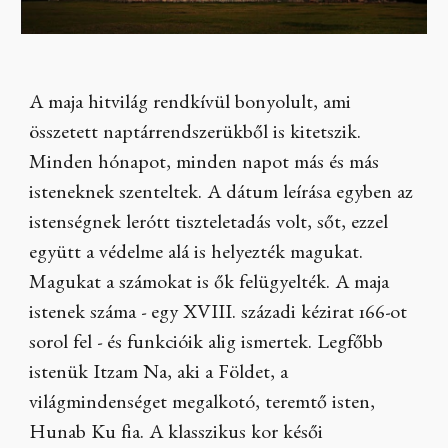
A maja hitvilág rendkívül bonyolult, ami
összetett naptárrendszerükből is kitetszik.
Minden hónapot, minden napot más és más
isteneknek szenteltek. A dátum leírása egyben az
istenségnek lerótt tiszteletadás volt, sőt, ezzel
együtt a védelme alá is helyezték magukat.
Magukat a számokat is ők felügyelték. A maja
istenek száma - egy XVIII. századi kézirat 166-ot
sorol fel - és funkcióik alig ismertek. Legfőbb
istenük Itzam Na, aki a Földet, a
világmindenséget megalkotó, teremtő isten,
Hunab Ku fia. A klasszikus kor késői