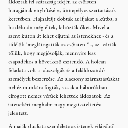
áldoztak fel szárazság idején az esőisten
haragjának enyhítésére, ünnepélyes szertartások
keretében. Hajnaltájt dobták az ifjakat a kútba, s
ha délután még éltek, kihúzták őket. Mivel a
szent kúton át lehet eljutni az istenekhez - és a
túlélők "meglátogatták az esőistent" -, azt várták
tőlük, hogy megjósolják, mennyire lesz
csapadékos a következő esztendő. A holcan
feladata volt a rabszolgák és a feláldozandó
személyek beszerzése. Az alacsony származásúakat
nehéz munkára fogták, s csak a háborúkban
elfogott nemes vérűek lehettek áldozatok. Az
istenekért meghalni nagy megtiszteltetést
jelentett.
A maják dualista szemlélete az istenek világából