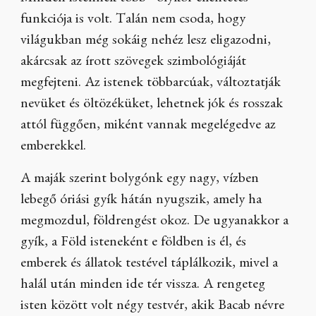
funkciója is volt. Talán nem csoda, hogy
világukban még sokáig nehéz lesz eligazodni,
akárcsak az írott szövegek szimbológiáját
megfejteni. Az istenek többarcúak, változtatják
nevüket és öltözéküket, lehetnek jók és rosszak
attól függően, miként vannak megelégedve az
emberekkel.
A maják szerint bolygónk egy nagy, vízben
lebegő óriási gyík hátán nyugszik, amely ha
megmozdul, földrengést okoz. De ugyanakkor a
gyík, a Föld isteneként e földben is él, és
emberek és állatok testével táplálkozik, mivel a
halál után minden ide tér vissza. A rengeteg
isten között volt négy testvér, akik Bacab névre