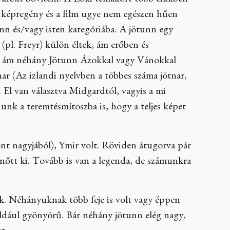
 kicsit bővíteni. A Loki témakört több cikkben
a képregény és a film ugye nem egészen hűen
unn és/vagy isten kategóriába. A jötunn egy
 (pl. Freyr) külön éltek, ám erőben és
nt, ám néhány Jötunn Ázokkal vagy Vánokkal
nar (Az izlandi nyelvben a többes száma jötnar,
. El van választva Midgardtól, vagyis a mi
nunk a teremtésmítoszba is, hogy a teljes képet
lent nagyjából), Ymir volt. Röviden átugorva pár
a nőtt ki. Tovább is van a legenda, de számunkra
k. Néhányuknak több feje is volt vagy éppen
éldául gyönyörű. Bár néhány jötunn elég nagy,