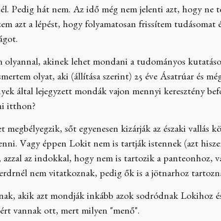
szél. Pedig hát nem. Az idő még nem jelenti azt, hogy n
zem azt a lépést, hogy folyamatosan frissítem tudásomat
ágot.
m olyannal, akinek lehet mondani a tudományos kutatásokat,
smertem olyat, aki (állítása szerint) 25 éve Ásatrúar és m
yek által lejegyzett mondák vajon mennyi keresztény bef
ni itthon?
 megbélyegzik, sőt egyenesen kizárják az északi vallás 
lenni. Vagy éppen Lokit nem is tartják istennek (azt hi
 azzal az indokkal, hogy nem is tartozik a panteonhoz, 
rdrnél nem vitatkoznak, pedig ők is a jötnarhoz tartozn
nak, akik azt mondják inkább azok sodródnak Lokihoz és 
zért vannak ott, mert milyen "menő".