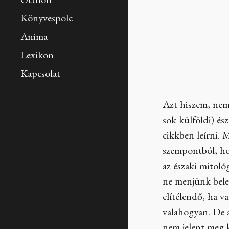
Otthon
Könyvespolc
Anima
Lexikon
Kapcsolat
Azt hiszem, nem 
sok külföldi) és
cikkben leírni.
szempontból, hog
az északi mitoló
ne menjünk bele
elítélendő, ha v
valahogyan. De a