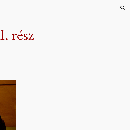
ion
I. rész