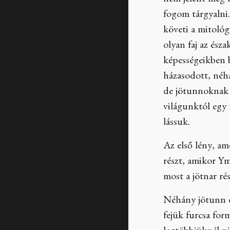
nem jelent meg k
fogom tárgyalni
követi a mitológ
olyan faj az ész
képességeikben 
házasodott, néhá
de jötunnoknak i
világunktól egy 
lássuk.
Az első lény, am
részt, amikor Ym
most a jötnar rés
Néhány jötunn c
fejük furcsa fo