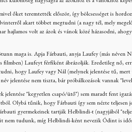
incs különbség nagyságra az ázokhoz és a vánokhoz képes
, mivel őket teremtették először, így bölcsességet is hord
vinterről akart többet megtudni (a nagy tél, mely megelő
nar hajlamos volt az ázok és vánok közé házasodni, ahogy 
ötunn maga is. Apja Fárbauti, anyja Laufey (más néven N
 filmben) Laufeyt férfiként ábrázolják. Eredetileg nő, erre
tudni, hogy Laufey vagy Nál (melynek jelentése tű, mert
név jelentése nem tiszta, bár próbálkozások vannak "levelek
k jelentése "kegyetlen csapó/ütő") sem maradt fent igazán
ból. Olybá tűnik, hogy Fárbauti így sem nézte teljesen 
árbauti gyermekeinek tartják Helblindi-t (nagyjából "teljes
t nem tudunk, míg Helblindi-ként nevezik Ódint is idő