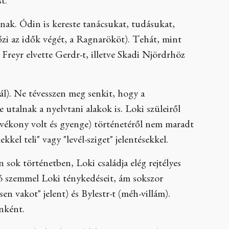
t.
oznak. Ódin is kereste tanácsukat, tudásukat,
zi az idők végét, a Ragnarököt). Tehát, mint
Freyr elvette Gerdr-t, illetve Skadi Njördrhöz
ál). Ne tévesszen meg senkit, hogy a
 utalnak a nyelvtani alakok is. Loki szüleiről
 vékony volt és gyenge) történetéről nem maradt
kel teli" vagy "levél-sziget" jelentésekkel.
 sok történetben, Loki családja elég rejtélyes
jó szemmel Loki ténykedéseit, ám sokszor
en vakot" jelent) és Bylestr-t (méh-villám).
nként.