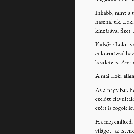
megállná a helyé
Inkább, mint a t
használjuk. Loki 
kínzásával fize
Külsőre Lokit vör
cukormázzal bevo
kezdete is. Ami 
A mai Loki ellen
Az a nagy baj, h
ezelőtt elavult
ezért is fogok le
Ha megemlíted, 
világot, az iste