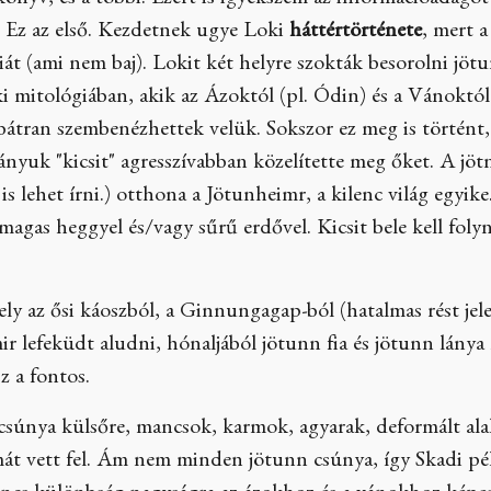
önyv, és a többi. Ezért is igyekszem az információadagot
. Ez az első. Kezdetnek ugye Loki
háttértörténete
, mert 
iát (ami nem baj). Lokit két helyre szokták besorolni jöt
aki mitológiában, akik az Ázoktól (pl. Ódin) és a Vánoktól
bátran szembenézhettek velük. Sokszor ez meg is törté
nyuk "kicsit" agresszívabban közelítette meg őket. A jöt
s lehet írni.) otthona a Jötunheimr, a kilenc világ egyike
magas heggyel és/vagy sűrű erdővel. Kicsit bele kell foly
ely az ősi káoszból, a Ginnungagap-ból (hatalmas rést je
ir lefeküdt aludni, hónaljából jötunn fia és jötunn lány
z a fontos.
súnya külsőre, mancsok, karmok, agyarak, deformált ala
rmát vett fel. Ám nem minden jötunn csúnya, így Skadi p