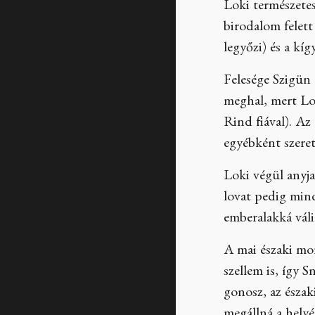
Loki természete
birodalom felett 
legyőzi) és a kí
Felesége Szigün 
meghal, mert Lok
Rind fiával). Az 
egyébként szeret
Loki végül anyja
lovat pedig mind
emberalakká váli
A mai északi mo
szellem is, így S
gonosz, az észak