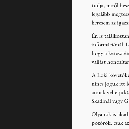
tudja, miről be
legalább megtes
keresem az igazs
Én is találkozta
információnál. I
hogy a keresztén
vallást honosíta
A Loki követőket
nincs joguk itt 
annak vehetjük),
Skadinál vagy Ge
Olyanok is akad
pozőrök, csak a