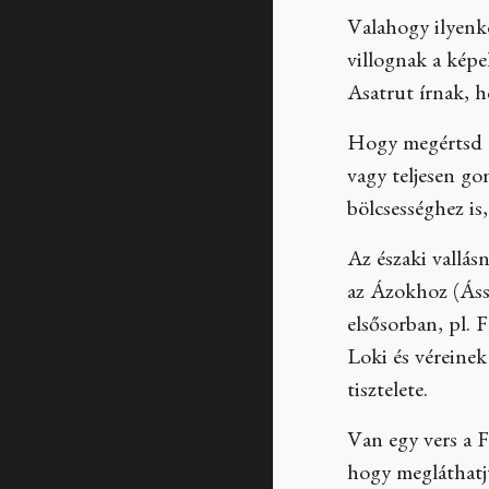
Valahogy ilyenko
villognak a képe
Asatrut írnak, h
Hogy megértsd az
vagy teljesen go
bölcsességhez is
Az északi vallás
az Ázokhoz (Áss
elsősorban, pl. 
Loki és véreinek
tisztelete.
Van egy vers a F
hogy megláthatju