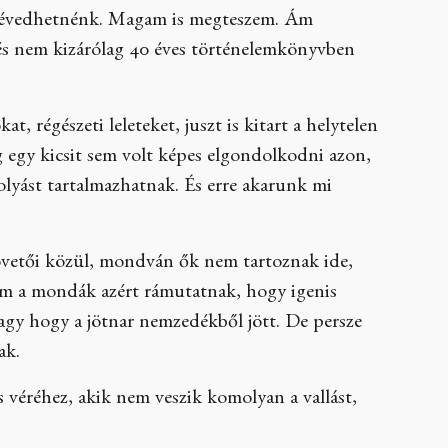
e tévedhetnénk. Magam is megteszem. Ám
 és nem kizárólag 40 éves történelemkönyvben
 régészeti leleteket, juszt is kitart a helytelen
ég egy kicsit sem volt képes elgondolkodni azon,
olyást tartalmazhatnak. És erre akarunk mi
követői közül, mondván ők nem tartoznak ide,
szem a mondák azért rámutatnak, hogy igenis
vagy hogy a jötnar nemzedékből jött. De persze
ak.
véréhez, akik nem veszik komolyan a vallást,