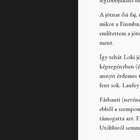
legtöbbjüknél n
A jötnar ősi faj
mikor a Finmbul
említettem a jöt
ment.
Így tehát Loki j
képregényben (és
annyit érdemes 
fent sok. Laufey 
Fárbauti (nevéne
ebből a szempont
támogatta azt. F
Utóbbiról semmi