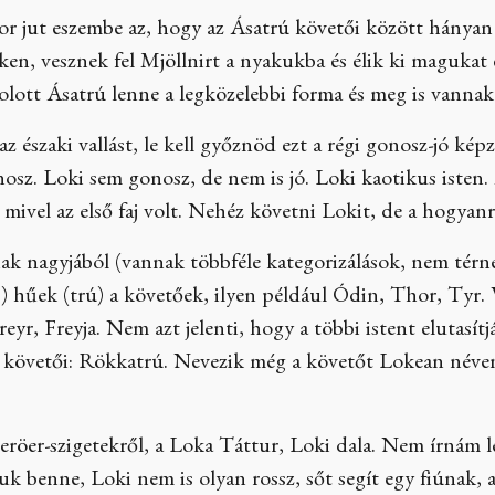
r jut eszembe az, hogy az Ásatrú követői között hányan 
ken, vesznek fel Mjöllnirt a nyakukba és élik ki magukat
olott Ásatrú lenne a legközelebbi forma és meg is vanna
 északi vallást, le kell győznöd ezt a régi gonosz-jó képze
nosz. Loki sem gonosz, de nem is jó. Loki kaotikus isten. 
, mivel az első faj volt. Nehéz követni Lokit, de a hogyan
nak nagyjából (vannak többféle kategorizálások, nem térné
) hűek (trú) a követőek, ilyen például Ódin, Thor, Tyr
Freyr, Freyja. Nem azt jelenti, hogy a többi istent elutasí
 követői: Rökkatrú. Nevezik még a követőt Lokean néven i
eröer-szigetekről, a Loka Táttur, Loki dala. Nem írnám le
k benne, Loki nem is olyan rossz, sőt segít egy fiúnak, aki