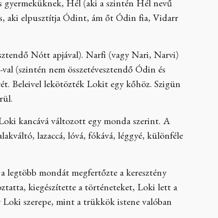
s gyermeküknek, Hél (aki a szintén Hél nevű
as, aki elpusztítja Ódint, ám őt Ódin fia, Vidarr
sztendő Nótt apjával). Narfi (vagy Nari, Narvi)
i-val (szintén nem összetévesztendő Ódin és
érét. Beleivel lekötözték Lokit egy kőhöz. Szigün
rül.
 Loki kancává változott egy monda szerint. A
akváltó, lazaccá, lóvá, fókává, léggyé, különféle
y a legtöbb mondát megfertőzte a keresztény
ztatta, kiegészítette a történeteket, Loki lett a
 Loki szerepe, mint a trükkök istene valóban