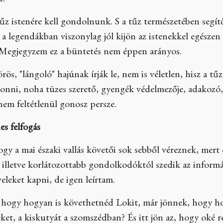
t.
űz istenére kell gondolnunk. S a tűz természetében segít
a legendákban viszonylag jól kijön az istenekkel egészen Ba
t. Megjegyzem ez a büntetés nem éppen arányos.
ös, "lángoló" hajúnak írják le, nem is véletlen, hisz a tűz
nni, noha tüzes szerető, gyengék védelmezője, adakozó, 
nem feltétlenül gonosz persze.
es felfogás
ogy a mai északi vallás követői sok sebből véreznek, mert
ak illetve korlátozottabb gondolkodóktól szedik az infor
veleket kapni, de igen leírtam.
hogy hogyan is követhetnéd Lokit, már jönnek, hogy hogy
neket, a kiskutyát a szomszédban? És itt jön az, hogy oké 