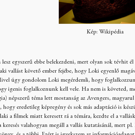
Kép: Wikipédia
lesz egyszerű ebbe belekezdeni, mert olyan sok tévhit él 
zaki vallást követő ember fejébe, hogy Loki egyenlő magá
 Mivel úgy gondolom Loki megérdemli, hogy foglalkozzunk 
y igenis foglalkoznunk kell vele. Ha nem is követed, még 
gia) népszerű téma lett mostanság az Avengers, magyarul
, hogy eredetileg képregény és sok más adaptáció is kész
alaki a filmek miatt keresett rá a témára, kezdte el a val
 keresés valahogyan megáll a vallás kutatásánál, mert pl.