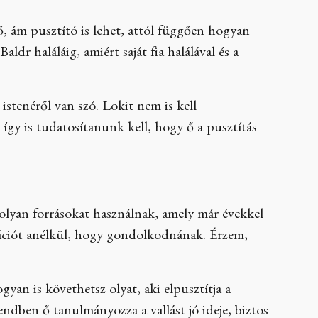
ő, ám pusztító is lehet, attól függően hogyan
ldr haláláig, amiért saját fia halálával és a
 istenéről van szó. Lokit nem is kell
így is tudatosítanunk kell, hogy ő a pusztítás
 olyan forrásokat használnak, amely már évekkel
mációt anélkül, hogy gondolkodnának. Érzem,
an is követhetsz olyat, aki elpusztítja a
rendben ő tanulmányozza a vallást jó ideje, biztos