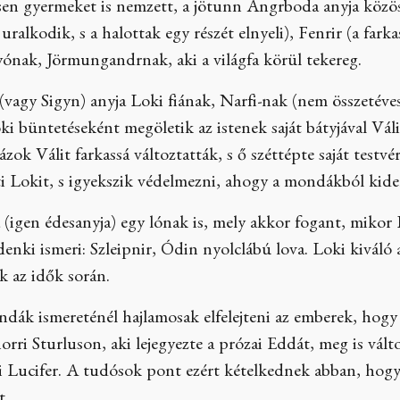
sen gyermeket is nemzett, a jötunn Angrboda anyja közö
uralkodik, s a halottak egy részét elnyeli), Fenrir (a fark
gyónak, Jörmungandrnak, aki a világfa körül tekereg.
(vagy Sigyn) anyja Loki fiának, Narfi-nak (nem összetéve
i büntetéseként megöletik az istenek saját bátyjával Vál
ázok Válit farkassá változtatták, s ő széttépte saját testv
i Lokit, s igyekszik védelmezni, ahogy a mondákból kide
 (igen édesanyja) egy lónak is, mely akkor fogant, mikor
enki ismeri: Szleipnir, Ódin nyolclábú lova. Loki kiváló al
k az idők során.
ndák ismereténél hajlamosak elfelejteni az emberek, hog
norri Sturluson, aki lejegyezte a prózai Eddát, meg is válto
i Lucifer. A tudósok pont ezért kételkednek abban, hogy