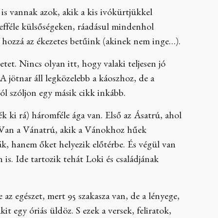
is vannak azok, akik a kis ivókürtjükkel
 efféle külsőségeken, ráadásul mindenhol
k hozzá az ékezetes betűink (akinek nem inge…).
tet. Nincs olyan itt, hogy valaki teljesen jó
A jötnar áll legközelebb a káoszhoz, de a
ról szóljon egy másik cikk inkább.
k ki rá) háromféle ága van. Első az Ásatrú, ahol
. Van a Vánatrú, akik a Vánokhoz hűek
tják, hanem őket helyezik előtérbe. És végül van
s. Ide tartozik tehát Loki és családjának
 az egészet, mert 95 szakasza van, de a lényege,
t egy óriás üldöz. S ezek a versek, feliratok,