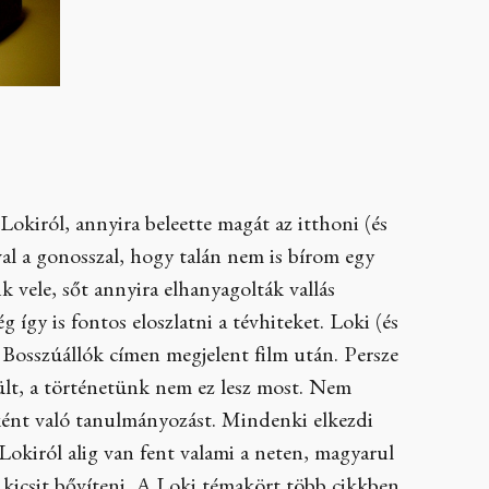
Lokiról, annyira beleette magát az itthoni (és
val a gonosszal, hogy talán nem is bírom egy
vele, sőt annyira elhanyagolták vallás
így is fontos eloszlatni a tévhiteket. Loki (és
 Bosszúállók címen megjelent film után. Persze
ült, a történetünk nem ez lesz most. Nem
lásként való tanulmányozást. Mindenki elkezdi
 Lokiról alig van fent valami a neten, magyarul