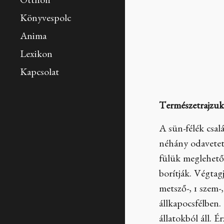
Otthon
Könyvespolc
Anima
Lexikon
Kapcsolat
Természetrajzu
A sün-félék csal
néhány odavetet
fülük meglehetős
borítják. Végtag
metsző-, 1 szem-,
állkapocsfélben
állatokból áll. 