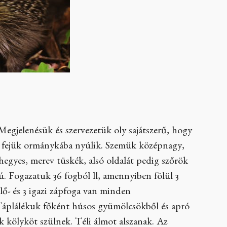
Megjelenésük és szervezetük oly sajátszerű, hogy
ás fejük ormánykába nyúlik. Szemük középnagy,
hegyes, merev tüskék, alsó oldalát pedig szőrök
sú. Fogazatuk 36 fogból ll, amennyiben fölül 3
 elő- és 3 igazi zápfoga van minden
Táplálékuk főként húsos gyümölcsökből és apró
vak kölyköt szülnek. Téli álmot alszanak. Az