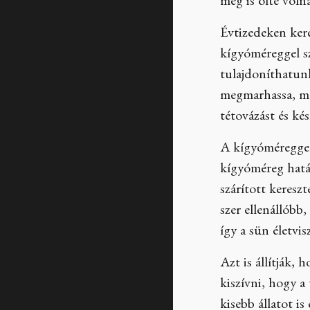
meg is ölte volna
Évtizedeken kere
kígyóméreggel sz
tulajdoníthatun
megmarhassa, me
tétovázást és ké
A kígyóméreggel 
kígyóméreg hatá
szárított keresz
szer ellenállóbb
így a sün életv
Azt is állítják,
kiszívni, hogy a
kisebb állatot i