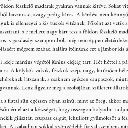
öldön fészkelő madarak gyakran vannak kitéve. Sokat vit
ből hasznos-e, avagy pedig káros. A kérdést nem könnyű 
aguk is ellenségei a kis tüskés vitéznek. Főként azt vetik
sztítani, s e mellett nagy kárt tesz a földön fészkelő m
ntos is gazdasági szempontból, még nem éppen életérdek
blásáért mégsem szabad halálra ítélnünk ezt a jámbor kis á
 ideje március végétől június elejéig tart. Hét héttel a pá
t is. A kölykök vakok, fészkük szép, nagy, kitűnően béle
 fehéreknek látszanak, s csaknem egészen csupaszok, miu
gvannak, Lenz figyelte meg a szobájában született állato
a fiatal sün egészen olyan színű, mint az öreg, akkor má
őn éri el azt a készséget, hogy összegömbölyödni tudjon 
ekik gilisztát, csupasz csigát, lehullott gyümölcsöt a f
éket. A szabadban sokkal gyöngédebb fiaival szemben, mint