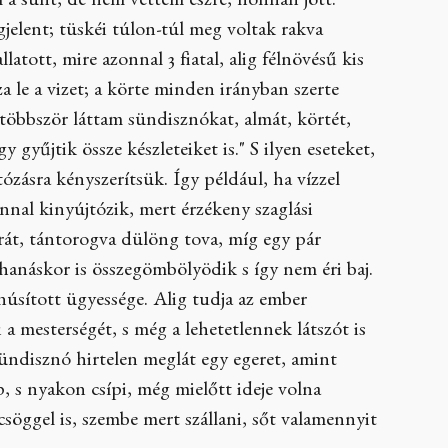
 a sünt, de nem vettem észre, honnan jött.
jelent; tüskéi túlon-túl meg voltak rakva
atott, mire azonnal 3 fiatal, alig félnövésű kis
 le a vizet; a körte minden irányban szerte
 többször láttam sündisznókat, almát, körtét,
 gyűjtik össze készleteiket is." S ilyen eseteket,
zásra kényszerítsük. Így például, ha vízzel
nnal kinyújtózik, mert érzékeny szaglási
orrát, tántorogva dülöng tova, míg egy pár
uhanáskor is összegömbölyödik s így nem éri baj.
núsított ügyessége. Alig tudja az ember
 a mesterségét, s még a lehetetlennek látszót is
sündisznó hirtelen meglát egy egeret, amint
p, s nyakon csípi, még mielőtt ideje volna
söggel is, szembe mert szállani, sőt valamennyit