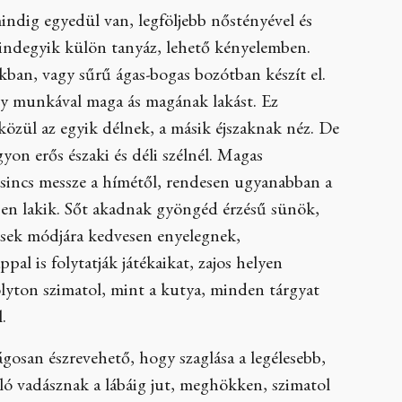
indig egyedül van, legföljebb nőstényével és
indegyik külön tanyáz, lehető kényelemben.
kban, vagy sűrű ágas-bogas bozótban készít el.
gy munkával maga ás magának lakást. Ez
közül az egyik délnek, a másik éjszaknak néz. De
on erős északi és déli szélnél. Magas
 sincs messze a hímétől, rendesen ugyanabban a
ben lakik. Sőt akadnak gyöngéd érzésű sünök,
esek módjára kedvesen enyelegnek,
al is folytatják játékaikat, zajos helyen
folyton szimatol, mint a kutya, minden tárgyat
.
ágosan észrevehető, hogy szaglása a legélesebb,
ló vadásznak a lábáig jut, meghökken, szimatol