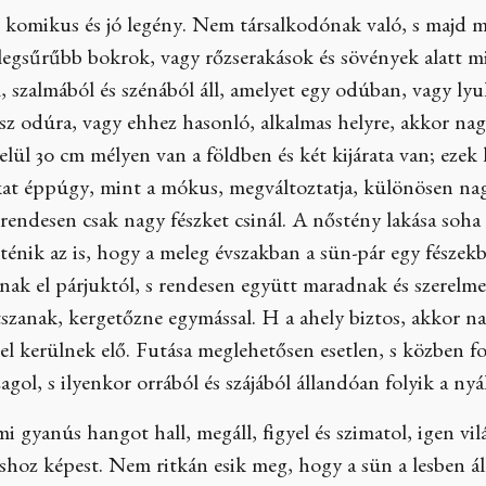
 komikus és jó legény. Nem társalkodónak való, s majd m
legsűrűbb bokrok, vagy rőzserakások és sövények alatt m
, szalmából és szénából áll, amelyet egy odúban, vagy lyu
z odúra, vagy ehhez hasonló, alkalmas helyre, akkor na
lül 30 cm mélyen van a földben és két kijárata van; ezek 
kat éppúgy, mint a mókus, megváltoztatja, különösen nagy
rendesen csak nagy fészket csinál. A nőstény lakása soha
ténik az is, hogy a meleg évszakban a sün-pár egy fészek
nak el párjuktól, s rendesen együtt maradnak és szerelm
tszanak, kergetőzne egymással. H a ahely biztos, akkor napp
jel kerülnek elő. Futása meglehetősen esetlen, s közben 
ol, s ilyenkor orrából és szájából állandóan folyik a nyál
i gyanús hangot hall, megáll, figyel és szimatol, igen vil
shoz képest. Nem ritkán esik meg, hogy a sün a lesben ál