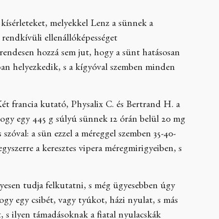
 kísérleteket, melyekkel Lenz a sünnek a
 rendkívüli ellenállóképességet
rendesen hozzá sem jut, hogy a sünt hatásosan
sban helyezkedik, s a kígyóval szemben minden
t francia kutató, Physalix C. és Bertrand H. a
ogy egy 445 g súlyú sünnek 12 órán belül 20 mg
 szóval: a sün ezzel a méreggel szemben 35-40-
egyszerre a keresztes vipera méregmirigyeiben, s
ügyesen tudja felkutatni, s még ügyesebben úgy
ogy egy csibét, vagy tyúkot, házi nyulat, s más
t, s ilyen támadásoknak a fiatal nyulacskák