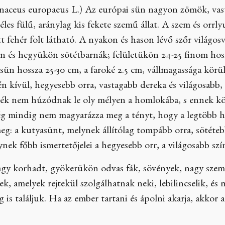
inaceus europaeus L.) Az európai sün nagyon zömök, vast
zéles fülű, aránylag kis fekete szemű állat. A szem és orrl
fehér folt látható. A nyakon és hason lévő szőr világosv
en és hegyükön sötétbarnák; felületükön 24-25 finom hos
sün hossza 25-30 cm, a faroké 2.5 cm, vállmagassága körül
 kívül, hegyesebb orra, vastagabb dereka és világosabb,
kék nem húzódnak le oly mélyen a homlokába, s ennek köv
ég mindig nem magyarázza meg a tényt, hogy a legtöbb he
g: a kutyasünt, melynek állítólag tompább orra, sötétebb
nek főbb ismertetőjelei a hegyesebb orr, a világosabb szí
gy korhadt, gyökerükön odvas fák, sövények, nagy szemét
k, amelyek rejtekül szolgálhatnak neki, lebilincselik, é
eg is találjuk. Ha az ember tartani és ápolni akarja, akko