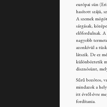
európai sün (Er
hasított szájú, s
A szemek mögött 
sárgásak, közép
előfordulnak. A 
nagyobb termetén
azonkívül a tüs
látszik. De ez m
különböztetik me
disznósünt, mely
Sűrű bozótos, va
mindazok a helye
itt évről-évre m
fordítania.