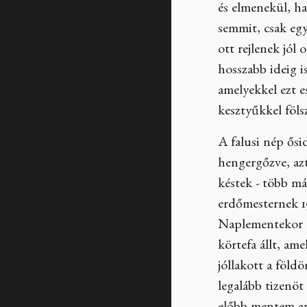
és elmenekül, ha
semmit, csak egy
ott rejlenek jól
hosszabb ideig i
amelyekkel ezt e
kesztyűkkel föls
A falusi nép ősi
hengergőzve, azt
késtek - több m
erdőmesternek 19
Naplementekor e
körtefa állt, am
jóllakott a föld
legalább tizenöt