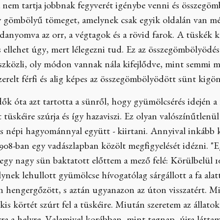
 nem tartja jobbnak fegyverét igénybe venni és összegömb
 gömbölyű tömeget, amelynek csak egyik oldalán van mély
 odanyomva az orr, a végtagok és a rövid farok. A tüskék 
s ellehet úgy, mert lélegezni tud. Ez az összegömbölyödé
szközli, oly módon vannak nála kifejlődve, mint semmi má
zerelt férfi és alig képes az összegömbölyödött sünt kigö
dők óta azt tartotta a sünről, hogy gyümölcsérés idején a 
 tüskéire szúrja és így hazaviszi. Ez olyan valószínűtlenü
ás népi hagyománnyal együtt - kiirtani. Annyival inkább
08-ban egy vadászlapban közölt megfigyelését idézni. "Eg
gy nagy sün baktatott előttem a mező felé: Körülbelül 1
elynek lehullott gyümölcse hívogatólag sárgállott a fa ala
ön hengergőzött, s aztán ugyanazon az úton visszatért. 
 kis körtét szúrt fel a tüskéire. Miután szeretem az állato