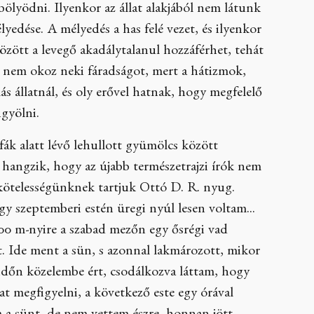
ölyödni. Ilyenkor az állat alakjából nem látunk
edése. A mélyedés a has felé vezet, és ilyenkor
között a levegő akadálytalanul hozzáférhet, tehát
s nem okoz neki fáradságot, mert a hátizmok,
s állatnál, és oly erővel hatnak, hogy megfelelő
ngyölni.
fák alatt lévő lehullott gyümölcs között
l hangzik, hogy az újabb természetrajzi írók nem
 kötelességünknek tartjuk Ottó D. R. nyug.
y szeptemberi estén üregi nyúl lesen voltam...
00 m-nyire a szabad mezőn egy ősrégi vad
tt. Ide ment a sün, s azonnal lakmározott, mikor
Midőn közelembe ért, csodálkozva láttam, hogy
kat megfigyelni, a következő este egy órával