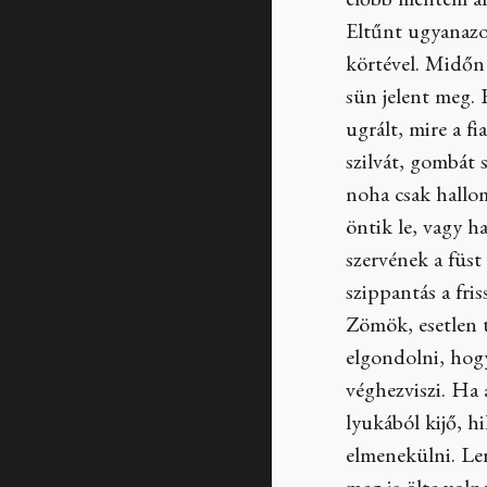
előbb mentem arr
Eltűnt ugyanazon
körtével. Midőn 
sün jelent meg. 
ugrált, mire a f
szilvát, gombát s
noha csak hallom
öntik le, vagy h
szervének a füst
szippantás a fri
Zömök, esetlen t
elgondolni, hogy
véghezviszi. Ha 
lyukából kijő, h
elmenekülni. Len