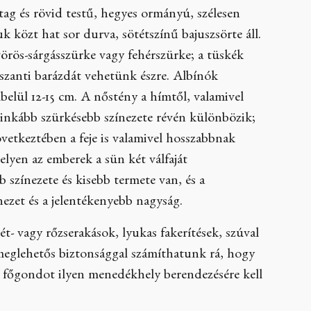
ag és rövid testű, hegyes ormányú, szélesen
yuk közt hat sor durva, sötétszínű bajuszsörte áll.
örös-sárgásszürke vagy fehérszürke; a tüskék
szanti barázdát vehetünk észre. Albínók
belül 12-15 cm. A nőstény a hímtől, valamivel
 inkább szürkésebb színezete révén különbözik;
etkeztében a feje is valamivel hosszabbnak
lyen az emberek a sün két válfaját
 színezete és kisebb termete van, és a
nezet és a jelentékenyebb nagyság.
- vagy rőzserakások, lyukas fakerítések, szúval
s meglehetős biztonsággal számíthatunk rá, hogy
r a főgondot ilyen menedékhely berendezésére kell