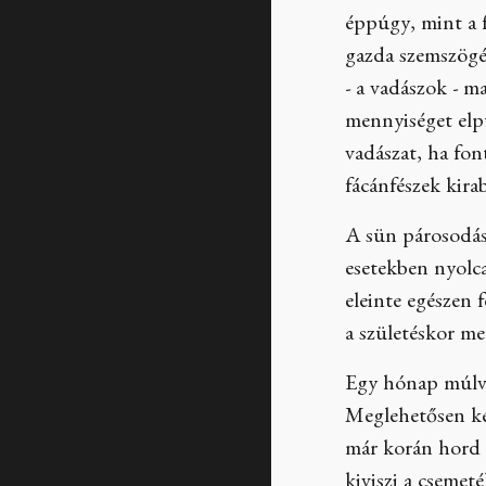
éppúgy, mint a f
gazda szemszögé
- a vadászok - m
mennyiséget elpu
vadászat, ha fo
fácánfészek kira
A sün párosodási
esetekben nyolca
eleinte egészen
a születéskor me
Egy hónap múlva 
Meglehetősen kés
már korán hord n
kiviszi a csemet