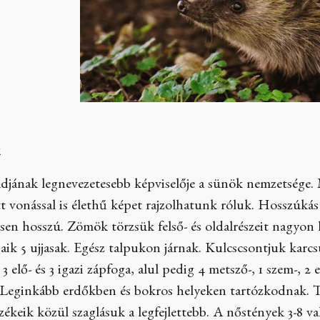
k
ádjának legnevezetesebb képviselője a sünök nemzetsége. 
t vonással is élethű képet rajzolhatunk róluk. Hosszúk
en hosszú. Zömök törzsük felső- és oldalrészeit nagyon 
jaik 5 ujjasak. Egész talpukon járnak. Kulcscsontjuk karc
 3 elő- és 3 igazi zápfoga, alul pedig 4 metsző-, 1 szem-, 2
. Leginkább erdőkben és bokros helyeken tartózkodnak. 
Érzékeik közül szaglásuk a legfejlettebb. A nőstények 3-8 