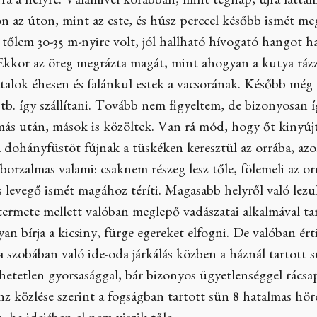
a a helyre. Valamivel korábban, mint tegnap, újra láttam
 az úton, mint az este, és húsz perccel később ismét meg
tőlem 30-35 m-nyire volt, jól hallható hívogató hangot hall
Ekkor az öreg megrázta magát, mint ahogyan a kutya rázza
iatalok éhesen és falánkul estek a vacsorának. Később még
tb. így szállítani. Tovább nem figyeltem, de bizonyosan így
ás után, mások is közöltek. Van rá mód, hogy őt kinyújtó
a dohányfüstöt fújnak a tüskéken keresztül az orrába, azo
 borzalmas valami: csaknem részeg lesz tőle, fölemeli az 
ss levegő ismét magához téríti. Magasabb helyről való lez
ermete mellett valóban meglepő vadászatai alkalmával ta
an bírja a kicsiny, fürge egereket elfogni. De valóban érti
a szobában való ide-oda járkálás közben a háznál tartott 
ihetetlen gyorsasággal, bár bizonyos ügyetlenséggel rácsa
z közlése szerint a fogságban tartott sün 8 hatalmas hörc