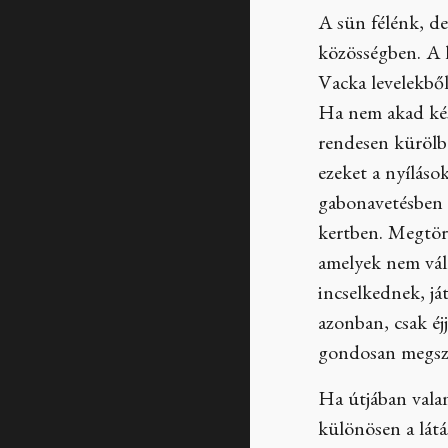
A sün félénk, de
közösségben. A 
Vacka levelekből
Ha nem akad kés
rendesen kürölbe
ezeket a nyíláso
gabonavetésben 
kertben. Megtör
amelyek nem vál
incselkednek, já
azonban, csak éj
gondosan megszag
Ha útjában valam
különösen a látá