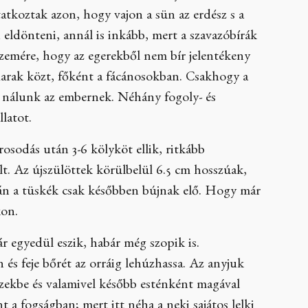
atkoztak azon, hogy vajon a sün az erdész s a
eldönteni, annál is inkább, mert a szavazóbírák
 szemére, hogy az egerekből nem bír jelentékeny
adarak közt, főként a fácánosokban. Csakhogy a
e nálunk az embernek. Néhány fogoly- és
llatot.
rosodás után 3-6 kölyköt ellik, ritkább
lt. Az újszülöttek körülbelül 6.5 cm hosszúak,
tán a tüskék csak későbben bújnak elő. Hogy már
kon.
r egyedül eszik, habár még szopik is.
és feje bőrét az orráig lehúzhassa. Az anyjuk
észekbe és valamivel később esténként magával
 a fogságban; mert itt néha a neki sajátos lelki