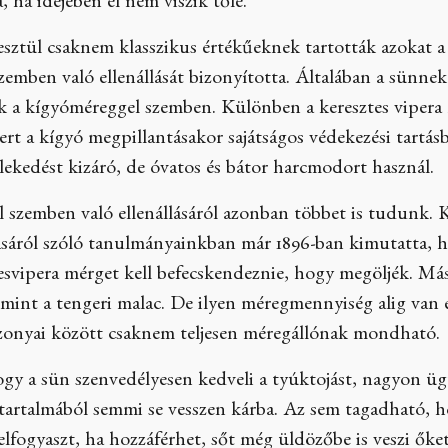
, ha idejében el nem viszik tőle.
sztül csaknem klasszikus értékűeknek tartották azokat a
emben való ellenállását bizonyította. Általában a sünnek
k a kígyóméreggel szemben. Különben a keresztes vipera 
rt a kígyó megpillantásakor sajátságos védekezési tartá
slekedést kizáró, de óvatos és bátor harcmodort használ.
szemben való ellenállásáról azonban többet is tudunk. Ké
sáról szóló tanulmányainkban már 1896-ban kimutatta, h
tesvipera mérget kell befecskendeznie, hogy megöljék. Más
, mint a tengeri malac. De ilyen méregmennyiség alig van 
iszonyai között csaknem teljesen méregállónak mondható.
 hogy a sün szenvedélyesen kedveli a tyúktojást, nagyon 
 tartalmából semmi se vesszen kárba. Az sem tagadható, h
s elfogyaszt, ha hozzáférhet, sőt még üldözőbe is veszi őke