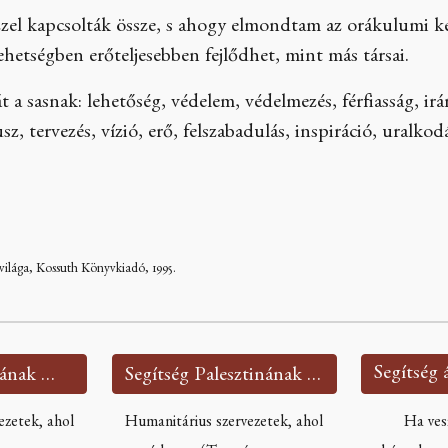
zzel kapcsolták össze, s ahogy elmondtam az orákulumi ké
tehetségben erőteljesebben fejlődhet, mint más társai.
t a sasnak: lehetőség, védelem, védelmezés, férfiasság, ir
z, tervezés, vízió, erő, felszabadulás, inspiráció, uralkod
 világa, Kossuth Könyvkiadó, 1995.
Segítség Ukrajnának 🇺🇦
Segítség Palesztinának 🇵🇸
ezetek, ahol
Humanitárius szervezetek, ahol
Ha ves