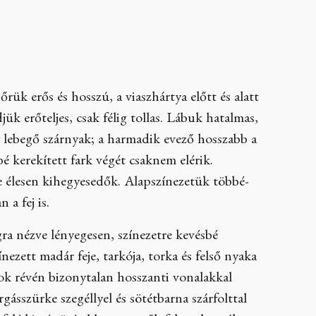
ük erős és hosszú, a viaszhártya előtt és alatt
djük erőteljes, csak félig tollas. Lábuk hatalmas,
gy lebegő szárnyak; a harmadik evező hosszabb a
é kerekített fark végét csaknem elérik.
e élesen kihegyesedők. Alapszínezetük többé-
 a fej is.
ra nézve lényegesen, színezetre kevésbé
nezett madár feje, tarkója, torka és felső nyaka
ltok révén bizonytalan hosszanti vonalakkal
rgásszürke szegéllyel és sötétbarna szárfolttal