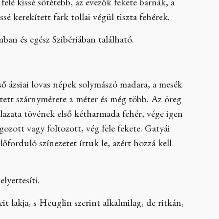
 felé kissé sötétebb, az evezők fekete barnák, a
sé kerekített fark tollai végül tiszta fehérek.
ban és egész Szibériában található.
ső ázsiai lovas népek solymászó madara, a mesék
ztett szárnymérete 2 méter és még több. Az öreg
llazata tövének első kétharmada fehér, vége igen
ozott vagy foltozott, vég fele fekete. Gatyái
őforduló színezetet írtuk le, azért hozzá kell
lyettesíti.
t lakja, s Heuglin szerint alkalmilag, de ritkán,