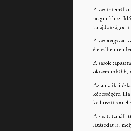
A sas totemállat
magunkhoz. Idő 
tulajdonságod mi
A sas magasan sz
életedben rendet
A sasok tapaszt
okosan inkább, 
Az amerikai ősla
képességére. Ha 
kell tisztítani 
A sas totemállatt
látásodat is, mel