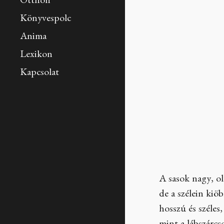
Otthon
Könyvespolc
Anima
Lexikon
Kapcsolat
A sasok nagy, ol
de a szélein kiö
hosszú és széles