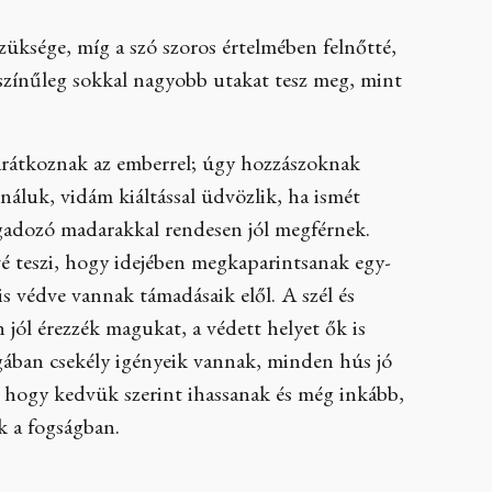
szüksége, míg a szó szoros értelmében felnőtté,
ószínűleg sokkal nagyobb utakat tesz meg, mint
barátkoznak az emberrel; úgy hozzászoknak
náluk, vidám kiáltással üdvözlik, ha ismét
ragadozó madarakkal rendesen jól megférnek.
vé teszi, hogy idejében megkaparintsanak egy-
is védve vannak támadásaik elől. A szél és
n jól érezzék magukat, a védett helyet ők is
gában csekély igényeik vannak, minden hús jó
, hogy kedvük szerint ihassanak és még inkább,
k a fogságban.