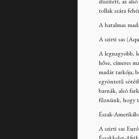
díszített, az als
tollak szára fehé
A hatalmas madár
A szirti sas (Aq
A legnagyobb, le
hőse, címeres ma
madár tarkója, b
egyöntetű sötétb
barnák, alsó far
fűznünk, hogy to
Észak-Amerikában
A szirti sas Eur