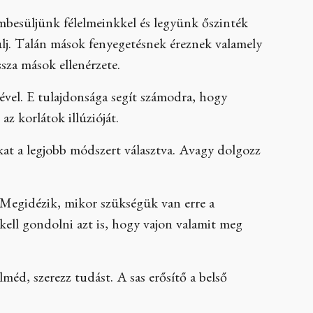
embesüljünk félelmeinkkel és legyünk őszinték
ülj. Talán mások fenyegetésnek éreznek valamely
ssza mások ellenérzete.
mével. E tulajdonsága segít számodra, hogy
az korlátok illúzióját.
at a legjobb módszert választva. Avagy dolgozz
. Megidézik, mikor szükségük van erre a
kell gondolni azt is, hogy vajon valamit meg
elméd, szerezz tudást. A sas erősítő a belső