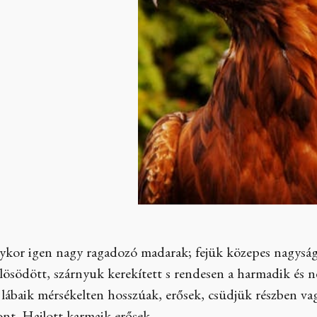
ykor igen nagy ragadozó madarak; fejük közepes nagyságú,
blösödött, szárnyuk kerekített s rendesen a harmadik és 
, lábaik mérsékelten hosszúak, erősek, csüdjük részben vag