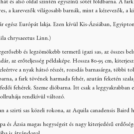
ó hát és alsó oldal szintén egyszínű sötét földbarna. A fark
res, a karevezők világosabb barnák, mint a kézevezők, a kis
 egész Európát lakja. Ezen kívül Kis-Ázsiában, Egyiptom
uila chrysaeetus Linn.)
gerősebb és legzömökebb termetű igazi sas, az összes bel
dár, az erőteljesség példaképe. Hossza 80-95 cm, kiterjes
eleértve a nyak hátsó részét, rozsdás barnasárga, többi to
arna, a fark tövének harmada fehér, azután feketén szalag
kfedői fehérek. Szeme dióbarna. Itt csak a leggyakrabban el
llruhája rendkívül változó.
 a szirti sas közeli rokona, az Aquila canadensis Baird he
ópa és Ázsia magas hegységeit és nagy kiterjedésű erdőségei