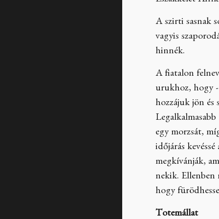
Északkelet-Afrik
A szirti sasnak 
vagyis szaporodá
hinnék.
A fiatalon feln
urukhoz, hogy - 
hozzájuk jön és 
Legalkalmasabb t
egy morzsát, míg
időjárás kevéssé
megkívánják, am
nekik. Ellenben
hogy fürödhessen
Totemállat