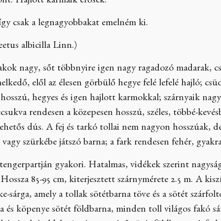
ont. Hajlott karmaik erősek.
 így csak a legnagyobbakat emelném ki.
eetus albicilla Linn.)
akok nagy, sőt többnyire igen nagy ragadozó madarak, csőr
melkedő, elől az élesen görbülő hegye felé lefelé hajló; csü
, hosszú, hegyes és igen hajlott karmokkal; szárnyaik na
ecsukva rendesen a közepesen hosszú, széles, többé-kevésb
hetős dús. A fej és tarkó tollai nem nagyon hosszúak, d
 vagy szürkébe játszó barna; a fark rendesen fehér, gyakran
engerpartján gyakori. Hatalmas, vidékek szerint nagyság
 Hossza 85-95 cm, kiterjesztett szárnymérete 2.5 m. A kiszí
ke-sárga, amely a tollak sötétbarna töve és a sötét szárfo
ta és köpenye sötét földbarna, minden toll világos fakó sá