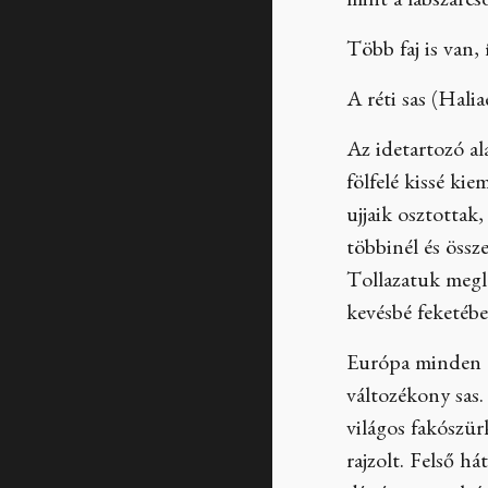
mint a lábszárcs
Több faj is van,
A réti sas (Halia
Az idetartozó al
fölfelé kissé kie
ujjaik osztottak
többinél és össz
Tollazatuk megle
kevésbé feketébe
Európa minden t
változékony sas.
világos fakószür
rajzolt. Felső há