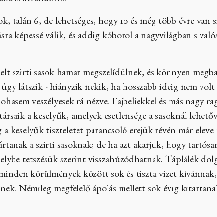
ába is átvándorol.
sok, talán 6, de lehetséges, hogy 10 és még több évre van 
sra képessé válik, és addig kóborol a nagyvilágban s val
evelt szirti sasok hamar megszelídülnek, és könnyen meg
úgy látszik - hiányzik nekik, ha hosszabb ideig nem volt 
sohasem veszélyesek rá nézve. Fajbeliekkel és más nagy 
ársaik a keselyűk, amelyek esetlensége a sasoknál lehető
 a keselyűk tiszteletet parancsoló erejük révén már eleve 
 ártanak a szirti sasoknak; de ha azt akarjuk, hogy tartósa
elybe tetszésük szerint visszahúzódhatnak. Táplálék dol
 minden körülmények között sok és tiszta vizet kívánnak
ek. Némileg megfelelő ápolás mellett sok évig kitartana