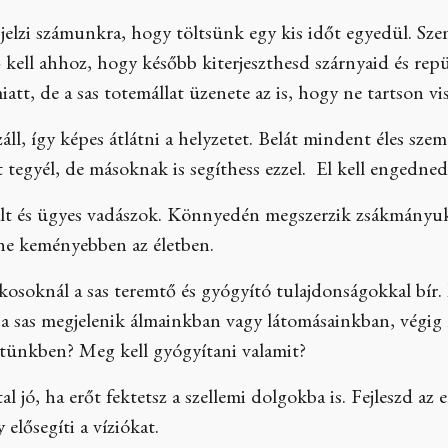
 jelzi számunkra, hogy töltsünk egy kis időt egyedül. Sz
kell ahhoz, hogy később kiterjeszthesd szárnyaid és rep
att, de a sas totemállat üzenete az is, hogy ne tartson vi
áll, így képes átlátni a helyzetet. Belát mindent éles sze
 tegyél, de másoknak is segíthess ezzel. El kell engedned 
alt és ügyes vadászok. Könnyedén megszerzik zsákmányuk
ne keményebben az életben.
kosoknál a sas teremtő és gyógyító tulajdonságokkal bír
a sas megjelenik álmainkban vagy látomásainkban, végig 
életünkben? Meg kell gyógyítani valamit?
al jó, ha erőt fektetsz a szellemi dolgokba is. Fejleszd az 
y elősegíti a víziókat.