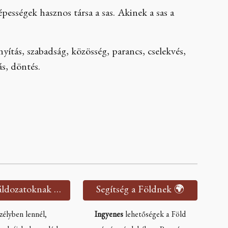
pességek hasznos társa a sas. Akinek a sas a
ányítás, szabadság, közösség, parancs, cselekvés,
ás, döntés.
Segítség áldozatoknak 🫂
Segítség a Földnek 🌍
zélyben lennél,
Ingyenes
lehetőségek a Föld