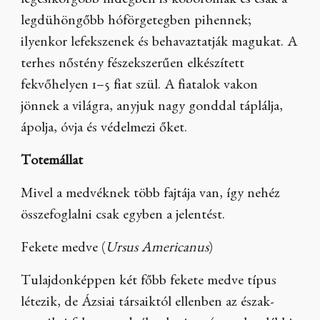
legcsikorgóbb hidegben is kóborolnak és csak a
legdühöngőbb hóförgetegben pihennek;
ilyenkor lefekszenek és behavaztatják magukat. A
terhes nőstény fészekszerűen elkészített
fekvőhelyen 1–5 fiat szül. A fiatalok vakon
jönnek a világra, anyjuk nagy gonddal táplálja,
ápolja, óvja és védelmezi őket.
Totemállat
Mivel a medvéknek több fajtája van, így nehéz
összefoglalni csak egyben a jelentést.
Fekete medve (
Ursus Americanus
)
Tulajdonképpen két főbb fekete medve típus
létezik, de Ázsiai társaiktól ellenben az észak-