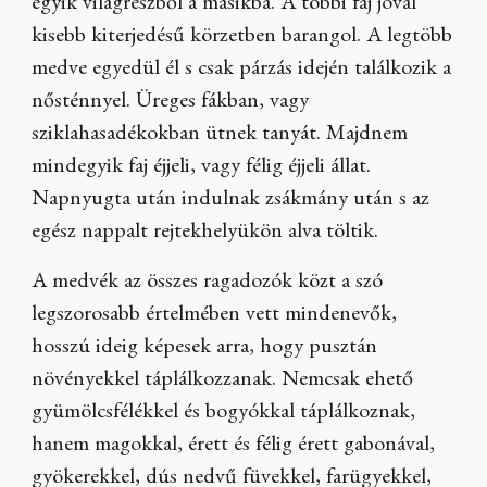
egyik világrészből a másikba. A többi faj jóval
kisebb kiterjedésű körzetben barangol. A legtöbb
medve egyedül él s csak párzás idején találkozik a
nősténnyel. Üreges fákban, vagy
sziklahasadékokban ütnek tanyát. Majdnem
mindegyik faj éjjeli, vagy félig éjjeli állat.
Napnyugta után indulnak zsákmány után s az
egész nappalt rejtekhelyükön alva töltik.
A medvék az összes ragadozók közt a szó
legszorosabb értelmében vett mindenevők,
hosszú ideig képesek arra, hogy pusztán
növényekkel táplálkozzanak. Nemcsak ehető
gyümölcsfélékkel és bogyókkal táplálkoznak,
hanem magokkal, érett és félig érett gabonával,
gyökerekkel, dús nedvű füvekkel, farügyekkel,