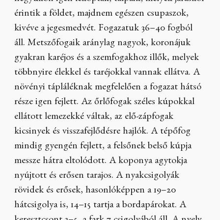
érintik a földet, majdnem egészen csupaszok,
kivéve a jegesmedvét. Fogazatuk 36–40 fogból
áll. Metszőfogaik aránylag nagyok, koronájuk
gyakran karéjos és a szemfogakhoz illők, melyek
többnyire élekkel és taréjokkal vannak ellátva. A
növényi tápláléknak megfelelően a fogazat hátsó
része igen fejlett. Az őrlőfogak széles kúpokkal
ellátott lemezekké váltak, az elő-zápfogak
kicsinyek és visszafejlődésre hajlók. A tépőfog
mindig gyengén fejlett, a felsőnek belső kúpja
messze hátra eltolódott. A koponya agytokja
nyújtott és erősen tarajos. A nyakcsigolyák
rövidek és erősek, hasonlóképpen a 19–20
hátcsigolya is, 14–15 tartja a bordapárokat. A