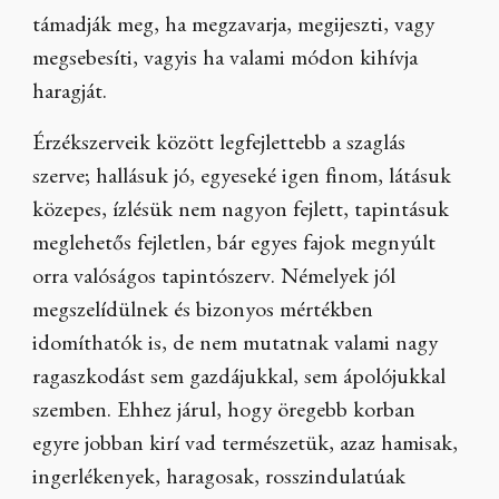
támadják meg, ha megzavarja, megijeszti, vagy
megsebesíti, vagyis ha valami módon kihívja
haragját.
Érzékszerveik között legfejlettebb a szaglás
szerve; hallásuk jó, egyeseké igen finom, látásuk
közepes, ízlésük nem nagyon fejlett, tapintásuk
meglehetős fejletlen, bár egyes fajok megnyúlt
orra valóságos tapintószerv. Némelyek jól
megszelídülnek és bizonyos mértékben
idomíthatók is, de nem mutatnak valami nagy
ragaszkodást sem gazdájukkal, sem ápolójukkal
szemben. Ehhez járul, hogy öregebb korban
egyre jobban kirí vad természetük, azaz hamisak,
ingerlékenyek, haragosak, rosszindulatúak