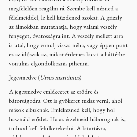
erőt, fel kell ismerned a veszély forrását és
megfelelően reagálni rá. Szembe kell nézned a
félelmeiddel, le kell küzdened azokat. A grizzly
az álmokban mutathatja, hogy valami veszély
fenyeget, óvatosságra int. A veszély mellett arra
is utal, hogy vonulj vissza néha, vagy éppen pont
ez az időszak az, mikor érdemes kicsit a háttérbe
vonulni, elgondolkozni, pihenni.
Jegesmedve (
Ursus maritimus
)
A jegesmedve emlékeztet az erődre és
bátorságodra. Ott is gyökeret tudsz verni, ahol
mások elbuknak. Emlékezned kell, hogy hol
használd erődet. Ha az érzelmeid háborognak is,
tudnod kell felülkerekedni. A kitartásra,