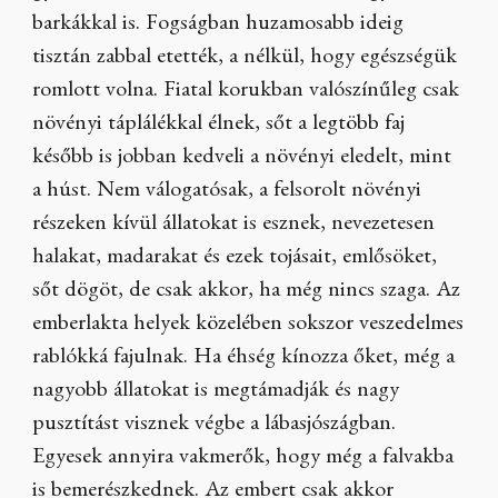
barkákkal is. Fogságban huzamosabb ideig
tisztán zabbal etették, a nélkül, hogy egészségük
romlott volna. Fiatal korukban valószínűleg csak
növényi táplálékkal élnek, sőt a legtöbb faj
később is jobban kedveli a növényi eledelt, mint
a húst. Nem válogatósak, a felsorolt növényi
részeken kívül állatokat is esznek, nevezetesen
halakat, madarakat és ezek tojásait, emlősöket,
sőt dögöt, de csak akkor, ha még nincs szaga. Az
emberlakta helyek közelében sokszor veszedelmes
rablókká fajulnak. Ha éhség kínozza őket, még a
nagyobb állatokat is megtámadják és nagy
pusztítást visznek végbe a lábasjószágban.
Egyesek annyira vakmerők, hogy még a falvakba
is bemerészkednek. Az embert csak akkor