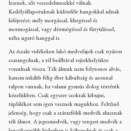
lesznek, sőt veszedelmesekké válnak.
Kedélyállapotuknak különféle hangokkal adnak
kifejezést; mély morgással, lihegéssel és
mormogással, vagy dörmögéssel és fütyüléssel,
néha ugató hanggal is.
Az északi vidékeken lakó medvefajok csak nyáron
csatangolnak, a tél beálltával rejtekhelyükre
vonulnak vissza. Téli álmuk nem folytonos alvás,
hanem inkább félig éber kábultság és azonnal
talpon vannak, ha valami gyanús dolog történik
közelükben. Csak egyszer szoktak kibujni,
táplálékot sem igen vesznek magukhoz. Feltűnő
jelenség, hogy csak a szárazföldi medvék alusznak
téli álmot. A jegesmedvék, vagy tengeri medvék a