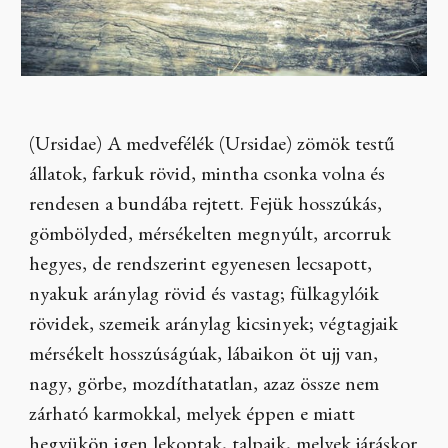
(Ursidae) A medvefélék (Ursidae) zömök testű
állatok, farkuk rövid, mintha csonka volna és
rendesen a bundába rejtett. Fejük hosszúkás,
gömbölyded, mérsékelten megnyúlt, arcorruk
hegyes, de rendszerint egyenesen lecsapott,
nyakuk aránylag rövid és vastag; fülkagylóik
rövidek, szemeik aránylag kicsinyek; végtagjaik
mérsékelt hosszúságúak, lábaikon öt ujj van,
nagy, görbe, mozdíthatatlan, azaz össze nem
zárható karmokkal, melyek éppen e miatt
hegyükön igen lekoptak, talpaik, melyek járáskor