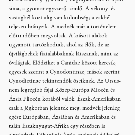
keresztcsont 3–5, a fark 7 csigolyából áll. A nyelv
sima, a gyomor egyszerű tömlő. A vékony- és
vastagbél közt alig van különbség; a vakbél
teljesen hiányzik. A medvék már a történelem
előtti időben megvoltak. A kiásott alakok
ugyanott tartózkodtak, ahol az élők, de az
újvilágbeliek fiatalabbaknak látszanak, mint az
óvilágiak. Elődeiket a Canidae között keresik,
egyesek szerint a Cynodontinae, mások szerint
Cynodictinae tekintendők őseiknek. Az Ursus-
nem legrégibb fajai Közép-Európa Miocén és
Ázsia Pliocén korából valók. Észak-Amerikában
csak a Jégkorban jelentek meg. medvék jelenleg
egész Európában, Ázsiában és Amerikában és
talán Északnyugat-Afrika egy részében is