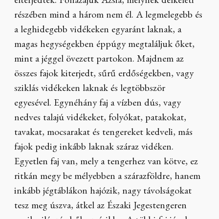
elterjedtek. Főhazájuk Ázsia, melynek délkeleti
részében mind a három nem él. A legmelegebb és
a leghidegebb vidékeken egyaránt laknak, a
magas hegységekben éppúgy megtaláljuk őket,
mint a jéggel övezett partokon. Majdnem az
összes fajok kiterjedt, sűrű erdőségekben, vagy
sziklás vidékeken laknak és legtöbbször
egyesével. Egynéhány faj a vízben dús, vagy
nedves talajú vidékeket, folyókat, patakokat,
tavakat, mocsarakat és tengereket kedveli, más
fajok pedig inkább laknak száraz vidéken.
Egyetlen faj van, mely a tengerhez van kötve, ez
ritkán megy be mélyebben a szárazföldre, hanem
inkább jégtáblákon hajózik, nagy távolságokat
tesz meg úszva, átkel az Északi Jegestengeren