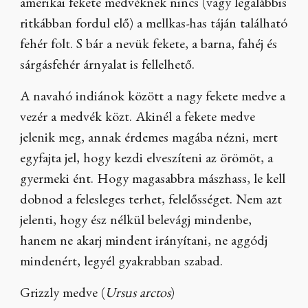
amerikai fekete medvéknek nincs (vagy legalábbis
ritkábban fordul elő) a mellkas-has táján található
fehér folt. S bár a nevük fekete, a barna, fahéj és
sárgásfehér árnyalat is fellelhető.
A navahó indiánok között a nagy fekete medve a
vezér a medvék közt. Akinél a fekete medve
jelenik meg, annak érdemes magába nézni, mert
egyfajta jel, hogy kezdi elveszíteni az örömöt, a
gyermeki ént. Hogy magasabbra mászhass, le kell
dobnod a felesleges terhet, felelősséget. Nem azt
jelenti, hogy ész nélkül belevágj mindenbe,
hanem ne akarj mindent irányítani, ne aggódj
mindenért, legyél gyakrabban szabad.
Grizzly medve (
Ursus arctos
)