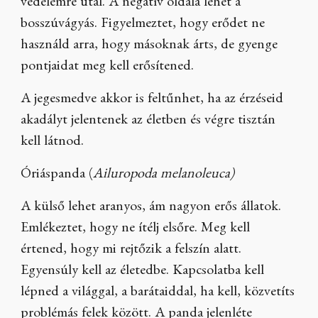
védelemre utal. A negatív oldala lehet a
bosszúvágyás. Figyelmeztet, hogy erődet ne
használd arra, hogy másoknak árts, de gyenge
pontjaidat meg kell erősítened.
A jegesmedve akkor is feltűnhet, ha az érzéseid
akadályt jelentenek az életben és végre tisztán
kell látnod.
Óriáspanda (
Ailuropoda melanoleuca)
A külső lehet aranyos, ám nagyon erős állatok.
Emlékeztet, hogy ne ítélj elsőre. Meg kell
értened, hogy mi rejtőzik a felszín alatt.
Egyensúly kell az életedbe. Kapcsolatba kell
lépned a világgal, a barátaiddal, ha kell, közvetíts
problémás felek között. A panda jelenléte