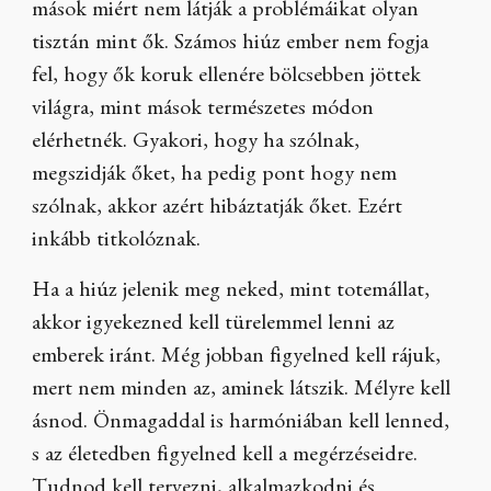
mások miért nem látják a problémáikat olyan
tisztán mint ők. Számos hiúz ember nem fogja
fel, hogy ők koruk ellenére bölcsebben jöttek
világra, mint mások természetes módon
elérhetnék. Gyakori, hogy ha szólnak,
megszidják őket, ha pedig pont hogy nem
szólnak, akkor azért hibáztatják őket. Ezért
inkább titkolóznak.
Ha a hiúz jelenik meg neked, mint totemállat,
akkor igyekezned kell türelemmel lenni az
emberek iránt. Még jobban figyelned kell rájuk,
mert nem minden az, aminek látszik. Mélyre kell
ásnod. Önmagaddal is harmóniában kell lenned,
s az életedben figyelned kell a megérzéseidre.
Tudnod kell tervezni, alkalmazkodni és