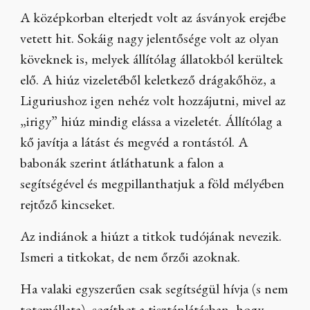
A középkorban elterjedt volt az ásványok erejébe
vetett hit. Sokáig nagy jelentősége volt az olyan
köveknek is, melyek állítólag állatokból kerültek
elő. A hiúz vizeletéből keletkező drágakőhöz, a
Liguriushoz igen nehéz volt hozzájutni, mivel az
„irigy” hiúz mindig elássa a vizeletét. Állítólag a
kő javítja a látást és megvéd a rontástól. A
babonák szerint átláthatunk a falon a
segítségével és megpillanthatjuk a föld mélyében
rejtőző kincseket.
Az indiánok a hiúzt a titkok tudójának nevezik.
Ismeri a titkokat, de nem őrzői azoknak.
Ha valaki egyszerűen csak segítségül hívja (s nem