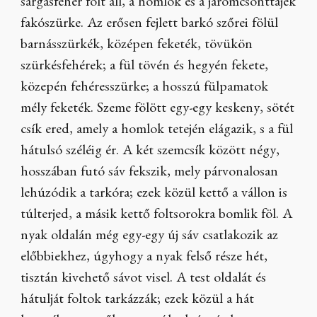
sárgásfehér folt áll, a homlok és a járomcsonttájék
fakószürke. Az erősen fejlett barkó szőrei fölül
barnásszürkék, középen feketék, tövükön
szürkésfehérek; a fül tövén és hegyén fekete,
közepén fehéresszürke; a hosszú fülpamatok
mély feketék. Szeme fölött egy-egy keskeny, sötét
csík ered, amely a homlok tetején elágazik, s a fül
hátulsó széléig ér. A két szemcsík között négy,
hosszában futó sáv fekszik, mely párvonalosan
lehúzódik a tarkóra; ezek közül kettő a vállon is
túlterjed, a másik kettő foltsorokra bomlik föl. A
nyak oldalán még egy-egy új sáv csatlakozik az
előbbiekhez, úgyhogy a nyak felső része hét,
tisztán kivehető sávot visel. A test oldalát és
hátulját foltok tarkázzák; ezek közül a hát