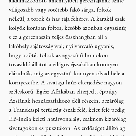
alkalmazkodott, amennyiben gereznájának színe
világosabb vagy sötétebb fakó sárga, foltok
nélkül, a torok és has tája fehéres. A karakál csak
kölyök korában foltos, később azonban egyszínű;
s ez a gereznaszín teljes összhangban áll a
lakóhely sajátosságával; nyilvánvaló ugyanis,
hogy a sötét foltok az egyszínű homokon
tovasikló állatot a világos éjszakában könnyen
elárulnák, míg az egyszínű könnyen olvad bele a
környezetbe. A sivatagi hiúz elterjedése nagyon
széleskörű. Egész Afrikában elterjedt, éppúgy
Ázsiának hozzácsatlakozó déli részein, bezárólag
a Transkaspi területig észak felé, kelet felé pedig
Elő-India keleti határvonaláig, csaknem kizárólag
sivatagokon és pusztákon. Az erdőséget állítólag