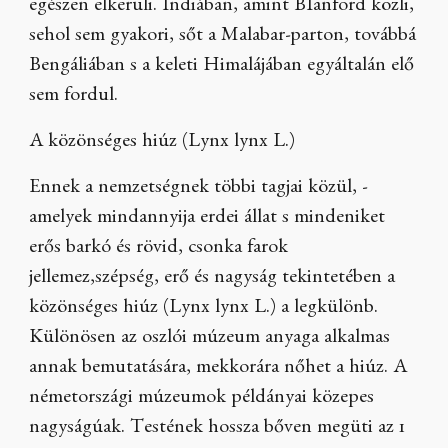
egészen elkerüli. Indiában, amint BIanford közli,
sehol sem gyakori, sőt a Malabar-parton, továbbá
Bengáliában s a keleti Himalájában egyáltalán elő
sem fordul.
A közönséges hiúz (Lynx lynx L.)
Ennek a nemzetségnek többi tagjai közül, -
amelyek mindannyija erdei állat s mindeniket
erős barkó és rövid, csonka farok
jellemez,szépség, erő és nagyság tekintetében a
közönséges hiúz (Lynx lynx L.) a legkülönb.
Különösen az oszlói múzeum anyaga alkalmas
annak bemutatására, mekkorára nőhet a hiúz. A
németországi múzeumok példányai közepes
nagyságúak. Testének hossza bőven megüti az 1