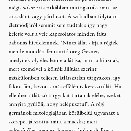
mégis sokszorta ritkábban mutogatták, mint az
oroszlánt vagy párducot. A szabadban folytatott
életmódjáról semmit sem tudtak s így nagy
keletje volt a vele kapcsolatos minden fajta
babonás hiedelemnek. "Nincs állat - írja a régiek
mende-mondáit fenntartó öreg Gesner, -
amelynek oly éles lenne a látása, mint a hiúznak,
mert szemeivel a költők állítása szerint
máskülönben teljesen átlátszatlan tárgyakon, így
falon, fán, kövön s más effélén is keresztüllát. Ha
ellenben átlátszó tárgyakat tartanak elébe, ezeket
annyira gyűlöli, hogy belépusztul". A régi
germánok mitológiájában körülbelül ugyanazt a
szerepet játszotta, mint a macska; mert