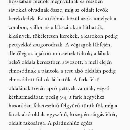
hosszában menők megnyúlnak és részben
sávokká olvadnak össze, míg az oldalt levők
kerekdedek. Ez utóbbiak közül azok, amelyek a
combon, vállon és a lábszárakon láthatók,
kicsinyek, tökéletesen kerekek, a karokon pedig
pettyekké zsugorodnak. A végtagok lábfején,
illetőleg az ujjakon nincsenek foltok; a lábak
belső oldala keresztben sávozott; a mell elején
elmosódnak a pántok, a test alsó oldalán pedig
elmosódott foltok láthatók. A fark felső
oldalának tövén apró pettyek vannak, végső
kétharmadában pedig 3-4, a fark hegyéhez
hasonlóan feketeszínű félgyűrű tűnik föl, míg a
farok alsó oldala egyszínű, közepén sárgásfehér,
oldalt fakósárga. A párduchiúz egész