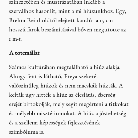
színezetében és mustrázatában inkább a
szerválhoz hasonlít, mint a mi hiúzunkhoz. Egy,
Brehm Reinholdtól elejtett kandúr a 15 cm
hosszú farok beszámításával bőven megütötte az
1 m-t.
A totemállat
Számos kultúrában megtalálható a hiúz alakja.
Ahogy fent is látható, Freya szekerét
valószínűleg hiúzok és nem macskák húzták. A
kelták úgy hitték a hiúz az éleslátás, éberség
erejét birtokolják, mely segít megérteni a titkokat
és mélyebb misztériumokat. A hiúz a jóstehetség
és a szellemi képességek fejlesztésének
szimbóluma is.