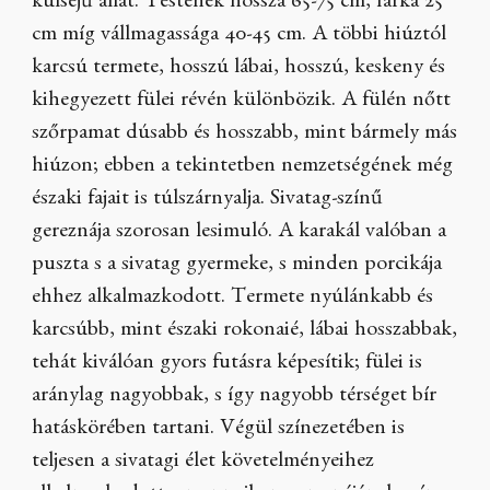
külsejű állat. Testének hossza 65-75 cm, farka 25
cm míg vállmagassága 40-45 cm. A többi hiúztól
karcsú termete, hosszú lábai, hosszú, keskeny és
kihegyezett fülei révén különbözik. A fülén nőtt
szőrpamat dúsabb és hosszabb, mint bármely más
hiúzon; ebben a tekintetben nemzetségének még
északi fajait is túlszárnyalja. Sivatag-színű
gereznája szorosan lesimuló. A karakál valóban a
puszta s a sivatag gyermeke, s minden porcikája
ehhez alkalmazkodott. Termete nyúlánkabb és
karcsúbb, mint északi rokonaié, lábai hosszabbak,
tehát kiválóan gyors futásra képesítik; fülei is
aránylag nagyobbak, s így nagyobb térséget bír
hatáskörében tartani. Végül színezetében is
teljesen a sivatagi élet követelményeihez