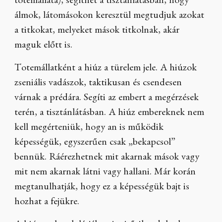
totemállata), segíthet a tisztánlátásban, hogy
álmok, látomásokon keresztül megtudjuk azokat
a titkokat, melyeket mások titkolnak, akár
maguk előtt is.
Totemállatként a hiúz a türelem jele. A hiúzok
zseniális vadászok, taktikusan és csendesen
várnak a prédára. Segíti az embert a megérzések
terén, a tisztánlátásban. A hiúz embereknek nem
kell megérteniük, hogy an is működik
képességük, egyszerűen csak „bekapcsol”
bennük. Ráérezhetnek mit akarnak mások vagy
mit nem akarnak látni vagy hallani. Már korán
megtanulhatják, hogy ez a képességük bajt is
hozhat a fejükre.