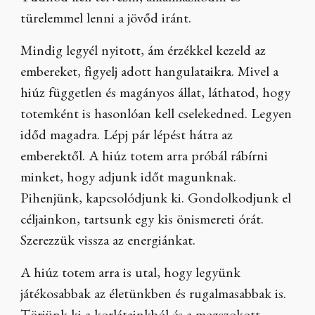
türelemmel lenni a jövőd iránt.
Mindig legyél nyitott, ám érzékkel kezeld az
embereket, figyelj adott hangulataikra. Mivel a
hiúz független és magányos állat, láthatod, hogy
totemként is hasonlóan kell cselekedned. Legyen
időd magadra. Lépj pár lépést hátra az
emberektől. A hiúz totem arra próbál rábírni
minket, hogy adjunk időt magunknak.
Pihenjünk, kapcsolódjunk ki. Gondolkodjunk el
céljainkon, tartsunk egy kis önismereti órát.
Szerezzük vissza az energiánkat.
A hiúz totem arra is utal, hogy legyünk
játékosabbak az életünkben és rugalmasabbak is.