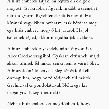
A hiúz emberek látják, mi rejtőzik a dolgok
mögött. Gyakrabban figyelik inkább a személyt,
minthogy arra figyelnének mit is mond. Ha
kíváncsi vagy kiben bízhatsz, csak kérdezz meg
egy hiúz embert, hogy ő kit javasol. Ha jól
ismernek téged, akkor megadhatják a választ.
A hiúz emberek olyasfélék, mint Vigyori Úr,
Alice Csodaországából. Gyakran eltűnnek, majd
akkor tűnnek fel mikor senki nem is várná őket.
A hiúzok önálló lények. Elég tér és idő kell
önmagukra, hogy ne töltődjenek túl mások
érzelmeivel és gondolataival. Néha egy kis
magányos lét segíthet nekik.
Néha a hiúz embereket megdöbbenti, hogy