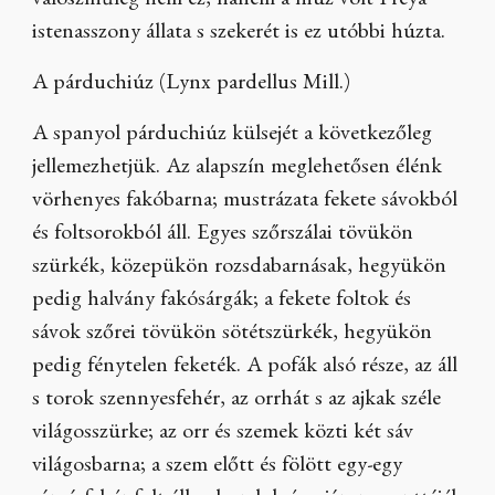
valószínűleg nem ez, hanem a hiúz volt Freya
istenasszony állata s szekerét is ez utóbbi húzta.
A párduchiúz (Lynx pardellus Mill.)
A spanyol párduchiúz külsejét a következőleg
jellemezhetjük. Az alapszín meglehetősen élénk
vörhenyes fakóbarna; mustrázata fekete sávokból
és foltsorokból áll. Egyes szőrszálai tövükön
szürkék, közepükön rozsdabarnásak, hegyükön
pedig halvány fakósárgák; a fekete foltok és
sávok szőrei tövükön sötétszürkék, hegyükön
pedig fénytelen feketék. A pofák alsó része, az áll
s torok szennyesfehér, az orrhát s az ajkak széle
világosszürke; az orr és szemek közti két sáv
világosbarna; a szem előtt és fölött egy-egy