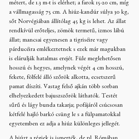
métert, de 1.3 m-t is elérhet; a farok 15-20 cm, míg
a vállmagasság 75 cm. A hiúz-kandúr súlya 30 kg,
sőt Norvégiában állítólag 45 kg is lehet. Az állat
rendkívül erőteljes, zömök termetű, izmos lábú
állat; mancsai egyenesen a tigriséire vagy
párducéira emlékeztetnek s ezek már magukban
is elárulják hatalmas erejét. Füle meglehetősen
hosszú és hegyes, amelynek végét 4 cm hosszú,
fekete, fölfelé álló szőrök alkotta, ecsetszerű
pamat díszíti. Vastag felső ajkán több sorban
elhelyezkedett bajuszszőrök láthatók. Testét
sűrű és lágy bunda takarja; pofájáról csúcsosan
kétfelé hajló barkó csüng le s a fülpamatokkal
egyetemben ez adja a hiúz különleges jellegét.
A hiúzt a régiek is ismerték, de pl. Rómában