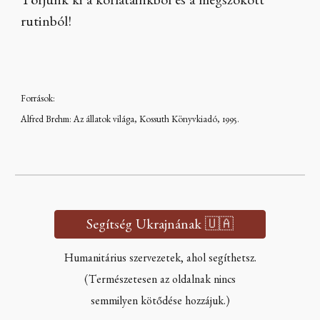
Törjünk ki a korlátainkból és a megszokott
rutinból!
Források:
Alfred Brehm: Az állatok világa, Kossuth Könyvkiadó, 1995.
Segítség Ukrajnának 🇺🇦
Humanitárius szervezetek, ahol segíthetsz.
(Természetesen az oldalnak nincs
semmilyen kötődése hozzájuk.)