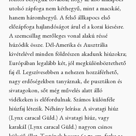
fontos bélyegük továbbá, hogy az alsó állkapocs
utolsó zápfoga nem kéthegyű, mint a macskáé,
hanem háromhegyű. A felső állkapocs első
előzápfoga hajlandóságot árul el a korai kiesésre.
A szemcsillag merőleges vonal alakú réssé
húzódik össze. Dél-Amerika és Ausztrália
kivételével minden földrészen akadunk hiúzokra;
Európában legalább két, jól megkülönböztethető
faj él. Legszívesebben a nehezen hozzáférhető,
nagy erdőségekben tanyáznak, de pusztákon és
sivatagokon, sőt még művelés alatt álló
vidékeken is előfordulnak. Számos különféle
hiúzfaj létezik. Néhány leírása: A sivatagi hiúz
(Lynx caracal Güld.) A sivatagi hiúz, vagy
karakáI (Lynx caracal Güld.) nagyon csinos