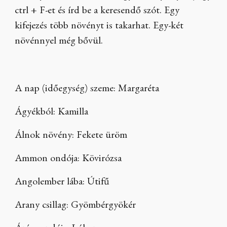
ctrl + F-et és írd be a keresendő szót. Egy
kifejezés több növényt is takarhat. Egy-két
növénnyel még bővül.
A nap (időegység) szeme: Margaréta
Ágyékból: Kamilla
Álnok növény: Fekete üröm
Ammon ondója: Kövirózsa
Angolember lába: Útifű
Arany csillag: Gyömbérgyökér