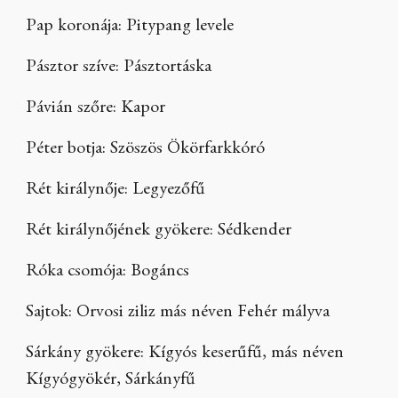
Pap koronája: Pitypang levele
Pásztor szíve: Pásztortáska
Pávián szőre: Kapor
Péter botja: Szöszös Ökörfarkkóró
Rét királynője: Legyezőfű
Rét királynőjének gyökere: Sédkender
Róka csomója: Bogáncs
Sajtok: Orvosi ziliz más néven Fehér mályva
Sárkány gyökere: Kígyós keserűfű, más néven
Kígyógyökér, Sárkányfű