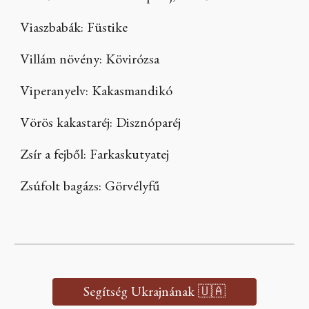
Viaszbabák: Füstike
Villám növény: Kövirózsa
Viperanyelv: Kakasmandikó
Vörös kakastaréj: Disznóparéj
Zsír a fejből: Farkaskutyatej
Zsúfolt bagázs: Görvélyfű
Segítség Ukrajnának 🇺🇦