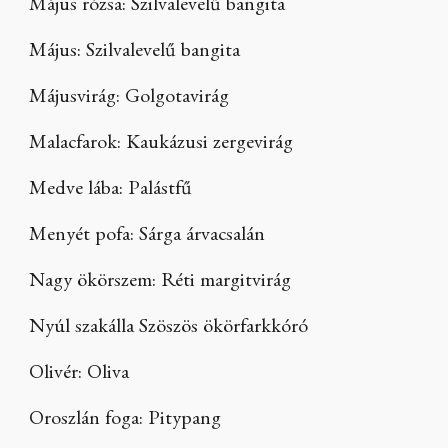
Május rózsa: Szilvalevelű bangita
Május: Szilvalevelű bangita
Májusvirág: Golgotavirág
Malacfarok: Kaukázusi zergevirág
Medve lába: Palástfű
Menyét pofa: Sárga árvacsalán
Nagy ökörszem: Réti margitvirág
Nyúl szakálla Szöszös ökörfarkkóró
Olivér: Oliva
Oroszlán foga: Pitypang