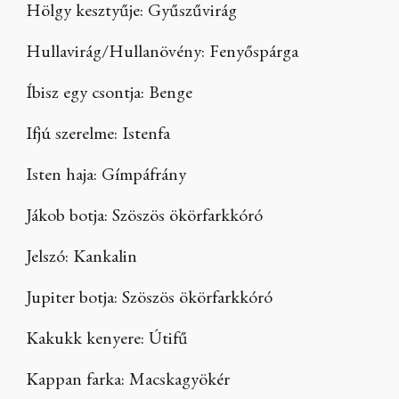
Hölgy kesztyűje: Gyűszűvirág
Hullavirág/Hullanövény: Fenyőspárga
Íbisz egy csontja: Benge
Ifjú szerelme: Istenfa
Isten haja: Gímpáfrány
Jákob botja: Szöszös ökörfarkkóró
Jelszó: Kankalin
Jupiter botja: Szöszös ökörfarkkóró
Kakukk kenyere: Útifű
Kappan farka: Macskagyökér