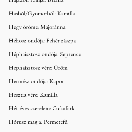
Hajadon romjai: Istenfa
Hasból/Gyomorból: Kamilla
Hegy öröme: Majoránna
Héliosz ondója: Fehér zászpa
Héphaisztosz ondója: Seprence
Héphaisztosz vére: Üröm
Hermész ondója: Kapor
Hesztia vére: Kamilla
Hét éves szerelem: Cickafark
Hórusz magja: Permetefű