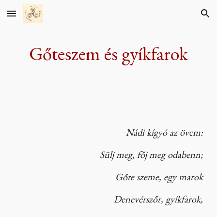
Skip to main content
Skip to navigation
Gőteszem és gyíkfarok
Nádi kígyó az övem:
Sülj meg, főj meg odabenn;
Gőte szeme, egy marok
Denevérszőr, gyíkfarok,