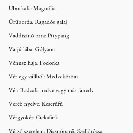
Uborkafa: Magnólia
Ürüborda: Ragadós galaj
Vaddisznó orra: Pitypang
Varjú lába: Gólyaorr
Vénusz haja: Fodorka
Vér egy vállból: Medveköröm
Vér: Bodzafa nedve vagy más fanedv
Veréb nyelve: Keserűfű
Vérgyökér: Cickafark
Vérző szerelem: Disznóparéj, Szellőrózsa