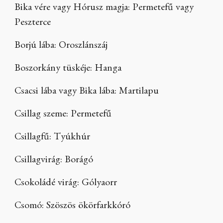
Bika vére vagy Hórusz magja: Permetefű vagy
Peszterce
Borjú lába: Oroszlánszáj
Boszorkány tüskéje: Hanga
Csacsi lába vagy Bika lába: Martilapu
Csillag szeme: Permetefű
Csillagfű: Tyúkhúr
Csillagvirág: Borágó
Csokoládé virág: Gólyaorr
Csomó: Szöszös ökörfarkkóró