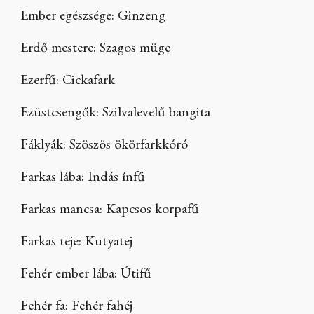
Ember egészsége: Ginzeng
Erdő mestere: Szagos müge
Ezerfű: Cickafark
Ezüstcsengők: Szilvalevelű bangita
Fáklyák: Szöszös ökörfarkkóró
Farkas lába: Indás ínfű
Farkas mancsa: Kapcsos korpafű
Farkas teje: Kutyatej
Fehér ember lába: Útifű
Fehér fa: Fehér fahéj