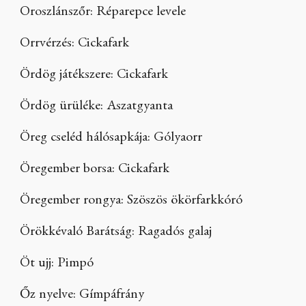
Oroszlánszőr: Réparepce levele
Orrvérzés: Cickafark
Ördög játékszere: Cickafark
Ördög ürüléke: Aszatgyanta
Öreg cseléd hálósapkája: Gólyaorr
Öregember borsa: Cickafark
Öregember rongya: Szöszös ökörfarkkóró
Örökkévaló Barátság: Ragadós galaj
Öt ujj: Pimpó
Őz nyelve: Gímpáfrány