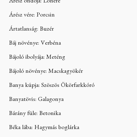
Árész ondója: Lóhere
Árész vére: Porcsin
Ártatlanság: Buzér
Báj növénye: Verbéna
Bájoló ibolyája: Meténg
Bájoló növénye: Macskagyökér
Banya kúpja: Szöszös Ökörfarkkóró
Banyatövis: Galagonya
Bárány füle: Betonika
Béka lába: Hagymás boglárka