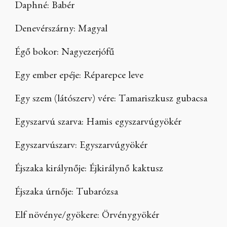
Daphné: Babér
Denevérszárny: Magyal
Égő bokor: Nagyezerjófű
Egy ember epéje: Réparepce leve
Egy szem (látószerv) vére: Tamariszkusz gubacsa
Egyszarvú szarva: Hamis egyszarvúgyökér
Egyszarvúszarv: Egyszarvúgyökér
Éjszaka királynője: Éjkirálynő kaktusz
Éjszaka úrnője: Tubarózsa
Elf növénye/gyökere: Örvénygyökér