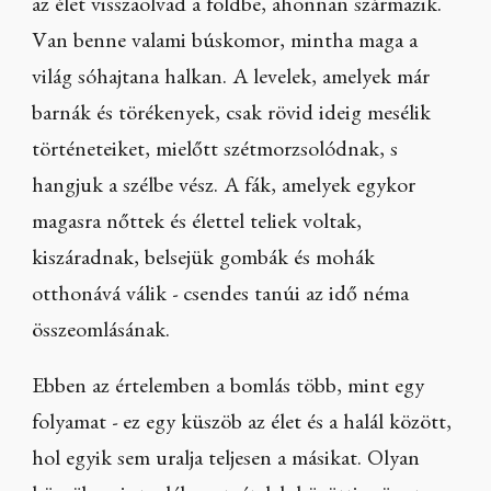
az élet visszaolvad a földbe, ahonnan származik.
Van benne valami búskomor, mintha maga a
világ sóhajtana halkan. A levelek, amelyek már
barnák és törékenyek, csak rövid ideig mesélik
történeteiket, mielőtt szétmorzsolódnak, s
hangjuk a szélbe vész. A fák, amelyek egykor
magasra nőttek és élettel teliek voltak,
kiszáradnak, belsejük gombák és mohák
otthonává válik - csendes tanúi az idő néma
összeomlásának.
Ebben az értelemben a bomlás több, mint egy
folyamat - ez egy küszöb az élet és a halál között,
hol egyik sem uralja teljesen a másikat. Olyan