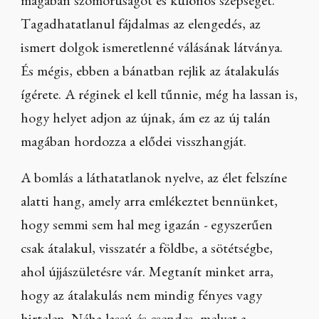
magában szomorúságot és különös szépséget.
Tagadhatatlanul fájdalmas az elengedés, az
ismert dolgok ismeretlenné válásának látványa.
És mégis, ebben a bánatban rejlik az átalakulás
ígérete. A réginek el kell tűnnie, még ha lassan is,
hogy helyet adjon az újnak, ám ez az új talán
magában hordozza a elődei visszhangját.
A bomlás a láthatatlanok nyelve, az élet felszíne
alatti hang, amely arra emlékeztet bennünket,
hogy semmi sem hal meg igazán - egyszerűen
csak átalakul, visszatér a földbe, a sötétségbe,
ahol újjászületésre vár. Megtanít minket arra,
hogy az átalakulás nem mindig fényes vagy