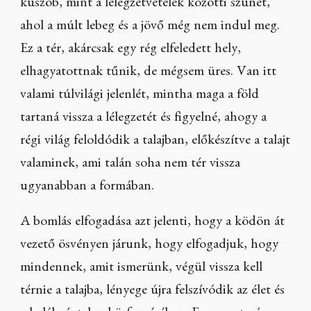
küszöb, mint a lélegzetvételek közötti szünet,
ahol a múlt lebeg és a jövő még nem indul meg.
Ez a tér, akárcsak egy rég elfeledett hely,
elhagyatottnak tűnik, de mégsem üres. Van itt
valami túlvilági jelenlét, mintha maga a föld
tartaná vissza a lélegzetét és figyelné, ahogy a
régi világ feloldódik a talajban, előkészítve a talajt
valaminek, ami talán soha nem tér vissza
ugyanabban a formában.
A bomlás elfogadása azt jelenti, hogy a ködön át
vezető ösvényen járunk, hogy elfogadjuk, hogy
mindennek, amit ismerünk, végül vissza kell
térnie a talajba, lényege újra felszívódik az élet és