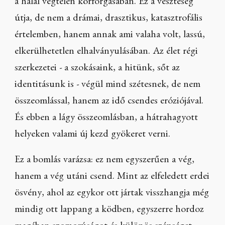
a halál végtelen körforgásában. Ez a veszteség
útja, de nem a drámai, drasztikus, katasztrofális
értelemben, hanem annak ami valaha volt, lassú,
elkerülhetetlen elhalványulásában. Az élet régi
szerkezetei - a szokásaink, a hitünk, sőt az
identitásunk is - végül mind szétesnek, de nem
összeomlással, hanem az idő csendes eróziójával.
És ebben a lágy összeomlásban, a hátrahagyott
helyeken valami új kezd gyökeret verni.
Ez a bomlás varázsa: ez nem egyszerűen a vég,
hanem a vég utáni csend. Mint az elfeledett erdei
ösvény, ahol az egykor ott jártak visszhangja még
mindig ott lappang a ködben, egyszerre hordoz