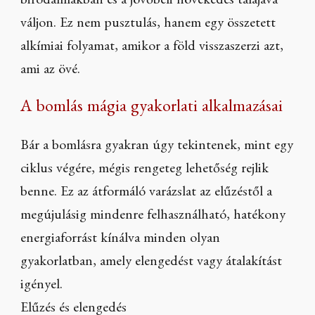
birodalmakban és a jövőbeli növekedés talajává
váljon. Ez nem pusztulás, hanem egy összetett
alkímiai folyamat, amikor a föld visszaszerzi azt,
ami az övé.
A bomlás mágia gyakorlati alkalmazásai
Bár a bomlásra gyakran úgy tekintenek, mint egy
ciklus végére, mégis rengeteg lehetőség rejlik
benne. Ez az átformáló varázslat az elűzéstől a
megújulásig mindenre felhasználható, hatékony
energiaforrást kínálva minden olyan
gyakorlatban, amely elengedést vagy átalakítást
igényel.
Elűzés és elengedés