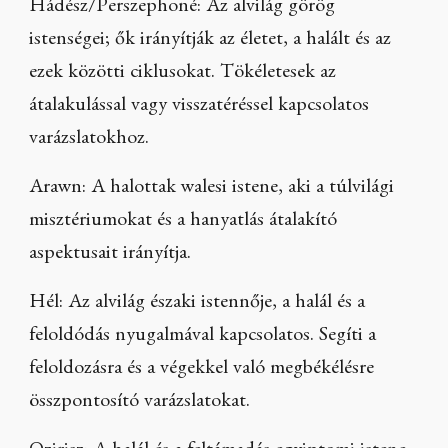
Hádész/Perszephoné: Az alvilág görög
istenségei; ők irányítják az életet, a halált és az
ezek közötti ciklusokat. Tökéletesek az
átalakulással vagy visszatéréssel kapcsolatos
varázslatokhoz.
Arawn: A halottak walesi istene, aki a túlvilági
misztériumokat és a hanyatlás átalakító
aspektusait irányítja.
Hél: Az alvilág északi istennője, a halál és a
feloldódás nyugalmával kapcsolatos. Segíti a
feloldozásra és a végekkel való megbékélésre
összpontosító varázslatokat.