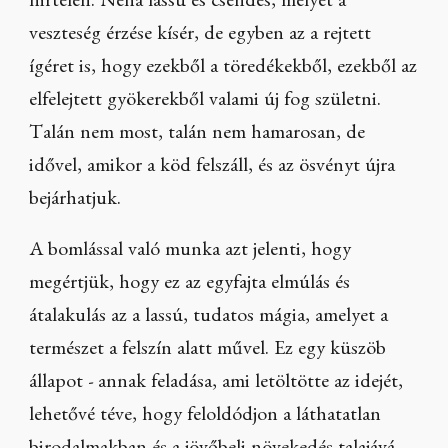
hirtelen. Néha lassú és csendes, melyet a
veszteség érzése kísér, de egyben az a rejtett
ígéret is, hogy ezekből a töredékekből, ezekből az
elfelejtett gyökerekből valami új fog születni.
Talán nem most, talán nem hamarosan, de
idővel, amikor a köd felszáll, és az ösvényt újra
bejárhatjuk.
A bomlással való munka azt jelenti, hogy
megértjük, hogy ez az egyfajta elmúlás és
átalakulás az a lassú, tudatos mágia, amelyet a
természet a felszín alatt művel. Ez egy küszöb
állapot - annak feladása, ami letöltötte az idejét,
lehetővé téve, hogy feloldódjon a láthatatlan