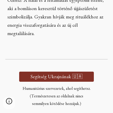
Ozirisz: A halál és a feltámadás egyiptomi istene,
aki a bomláson keresztül történő újjászületést
szimbolizálja. Gyakran hívják meg rituálékhoz az
energia visszaforgatására és az új cél
megtalálására.
Segítség Ukrajnának 🇺🇦
Humanitárius szervezetek, ahol segíthetsz.
(Természetesen az oldalnak nincs
semmilyen kötődése hozzájuk.)