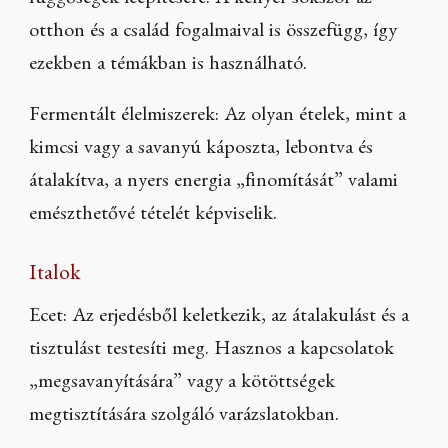
függőségek leépítésére. A kenyér sokszor az
otthon és a család fogalmaival is összefügg, így
ezekben a témákban is használható.
Fermentált élelmiszerek: Az olyan ételek, mint a
kimcsi vagy a savanyú káposzta, lebontva és
átalakítva, a nyers energia „finomítását” valami
emészthetővé tételét képviselik.
Italok
Ecet: Az erjedésből keletkezik, az átalakulást és a
tisztulást testesíti meg. Hasznos a kapcsolatok
„
megsavanyítására
”
vagy a kötöttségek
megtisztítására szolgáló varázslatokban.