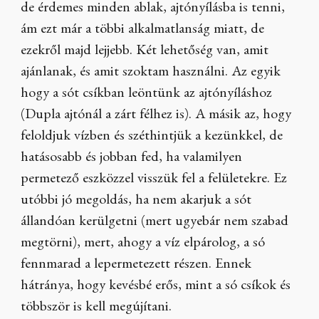
de érdemes minden ablak, ajtónyílásba is tenni,
ám ezt már a többi alkalmatlanság miatt, de
ezekről majd lejjebb. Két lehetőség van, amit
ajánlanak, és amit szoktam használni. Az egyik
hogy a sót csíkban leöntünk az ajtónyíláshoz
(Dupla ajtónál a zárt félhez is). A másik az, hogy
feloldjuk vízben és széthintjük a kezünkkel, de
hatásosabb és jobban fed, ha valamilyen
permetező eszközzel visszük fel a felületekre. Ez
utóbbi jó megoldás, ha nem akarjuk a sót
állandóan kerülgetni (mert ugyebár nem szabad
megtörni), mert, ahogy a víz elpárolog, a só
fennmarad a lepermetezett részen. Ennek
hátránya, hogy kevésbé erős, mint a só csíkok és
többször is kell megújítani.