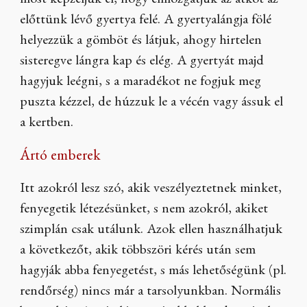
most képzeljük el, hogy elmozgatjuk az átkot az
előttünk lévő gyertya felé. A gyertyalángja fölé
helyezzük a gömböt és látjuk, ahogy hirtelen
sisteregve lángra kap és elég. A gyertyát majd
hagyjuk leégni, s a maradékot ne fogjuk meg
puszta kézzel, de húzzuk le a vécén vagy ássuk el
a kertben.
Ártó emberek
Itt azokról lesz szó, akik veszélyeztetnek minket,
fenyegetik létezésünket, s nem azokról, akiket
szimplán csak utálunk. Azok ellen használhatjuk
a következőt, akik többszöri kérés után sem
hagyják abba fenyegetést, s más lehetőségünk (pl.
rendőrség) nincs már a tarsolyunkban. Normális