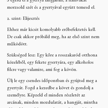
S égesd el a gyertya lángjában, a hamvakat
morzsold szét és a gyertyával együtt temesd el.
2. szint: Elijesztés
Ehhez már kicsit komolyabb erőbefektetés kell.
De csak akkor próbáld meg, ha az első szint nem
működött.
Szükséged lesz: Egy kőre a rosszakaród otthona
közeléből, egy fekete gyertyára, egy alkoholos
filcre vagy valamire, ami fog a kövön.
Ülj le egy csendes időpontban és gyújtsd meg a
gyertyát. Fogd a kezedbe a követ és gondolj a
személyre. Képzeld el minden részletét az
arcának, minden mozdulatát, a hangját, mintha