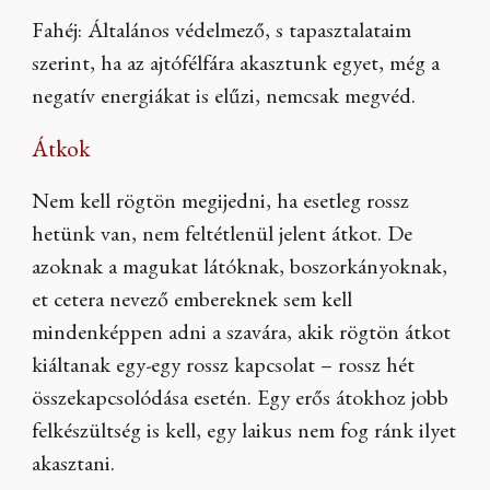
Fahéj: Általános védelmező, s tapasztalataim
szerint, ha az ajtófélfára akasztunk egyet, még a
negatív energiákat is elűzi, nemcsak megvéd.
Átkok
Nem kell rögtön megijedni, ha esetleg rossz
hetünk van, nem feltétlenül jelent átkot. De
azoknak a magukat látóknak, boszorkányoknak,
et cetera nevező embereknek sem kell
mindenképpen adni a szavára, akik rögtön átkot
kiáltanak egy-egy rossz kapcsolat – rossz hét
összekapcsolódása esetén. Egy erős átokhoz jobb
felkészültség is kell, egy laikus nem fog ránk ilyet
akasztani.