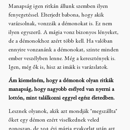
Manapság igen ritkán állunk szemben ilyen
fenyegetéssel. Elterjedt babona, hogy akik
varázsolnak, vonzzák a démonokat is. Ez nem
ilyen egyszerű. A mágia vonz bizonyos lényeket,
de a démonokhoz azért több kell. Ha valóban
ennyire vonzanánk a démonokat, szinte minden
ember veszélyben lenne. Még a keresztények is.
Igen, még ők is, hisz az imáik is varázslatok.
Ám kiemelném, hogy a démonok olyan ritkák
manapság, hogy nagyobb esélyed van nyerni a
lottón, mint találkozni eggyel egész életedben.
Lesznek olyanok, akik azt mondják "megszállta"
őket egy démon ezért viselkednek veled
gonoszan, de 20+ évi mágia gyakorlat után azt