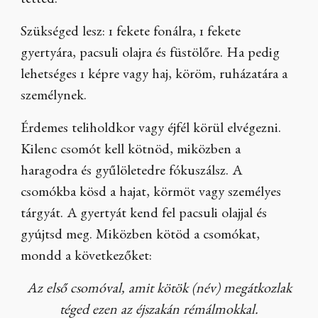
tetted.
Szükséged lesz: 1 fekete fonálra, 1 fekete
gyertyára, pacsuli olajra és füstölőre. Ha pedig
lehetséges 1 képre vagy haj, köröm, ruházatára a
személynek.
Érdemes teliholdkor vagy éjfél körül elvégezni.
Kilenc csomót kell kötnöd, miközben a
haragodra és gyűlöletedre fókuszálsz. A
csomókba kösd a hajat, körmöt vagy személyes
tárgyát. A gyertyát kend fel pacsuli olajjal és
gyújtsd meg. Miközben kötöd a csomókat,
mondd a következőket:
Az első csomóval, amit kötök (név) megátkozlak
téged ezen az éjszakán rémálmokkal.