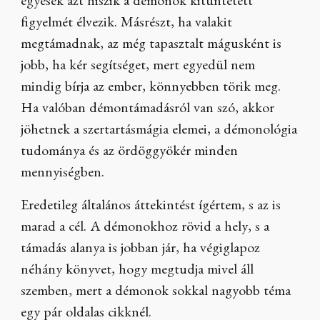
egyesek azt hiszik a démonok kitüntetett
figyelmét élvezik. Másrészt, ha valakit
megtámadnak, az még tapasztalt mágusként is
jobb, ha kér segítséget, mert egyedül nem
mindig bírja az ember, könnyebben törik meg.
Ha valóban démontámadásról van szó, akkor
jöhetnek a szertartásmágia elemei, a démonológia
tudománya és az ördöggyökér minden
mennyiségben.
Eredetileg általános áttekintést ígértem, s az is
marad a cél. A démonokhoz rövid a hely, s a
támadás alanya is jobban jár, ha végiglapoz
néhány könyvet, hogy megtudja mivel áll
szemben, mert a démonok sokkal nagyobb téma
egy pár oldalas cikknél.