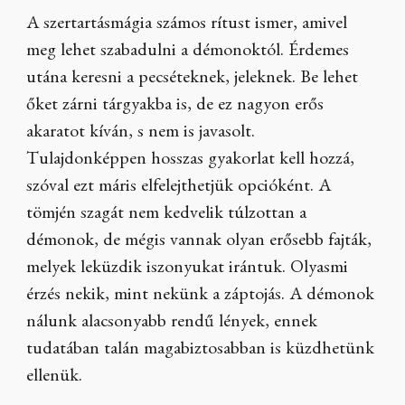
A szertartásmágia számos rítust ismer, amivel
meg lehet szabadulni a démonoktól. Érdemes
utána keresni a pecséteknek, jeleknek. Be lehet
őket zárni tárgyakba is, de ez nagyon erős
akaratot kíván, s nem is javasolt.
Tulajdonképpen hosszas gyakorlat kell hozzá,
szóval ezt máris elfelejthetjük opcióként. A
tömjén szagát nem kedvelik túlzottan a
démonok, de mégis vannak olyan erősebb fajták,
melyek leküzdik iszonyukat irántuk. Olyasmi
érzés nekik, mint nekünk a záptojás. A démonok
nálunk alacsonyabb rendű lények, ennek
tudatában talán magabiztosabban is küzdhetünk
ellenük.