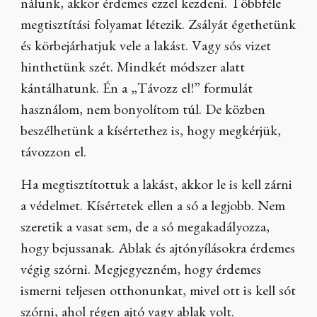
nálunk, akkor érdemes ezzel kezdeni. Többféle
megtisztítási folyamat létezik. Zsályát égethetünk
és körbejárhatjuk vele a lakást. Vagy sós vizet
hinthetünk szét. Mindkét módszer alatt
kántálhatunk. Én a „Távozz el!” formulát
használom, nem bonyolítom túl. De közben
beszélhetünk a kísértethez is, hogy megkérjük,
távozzon el.
Ha megtisztítottuk a lakást, akkor le is kell zárni
a védelmet. Kísértetek ellen a só a legjobb. Nem
szeretik a vasat sem, de a só megakadályozza,
hogy bejussanak. Ablak és ajtónyílásokra érdemes
végig szórni. Megjegyezném, hogy érdemes
ismerni teljesen otthonunkat, mivel ott is kell sót
szórni, ahol régen ajtó vagy ablak volt.