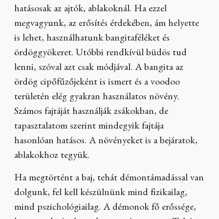
hatásosak az ajtók, ablakoknál. Ha ezzel
megvagyunk, az erősítés érdekében, ám helyette
is lehet, használhatunk bangitaféléket és
ördöggyökeret. Utóbbi rendkívül büdös tud
lenni, szóval azt csak módjával. A bangita az
ördög cipőfűzőjeként is ismert és a voodoo
területén elég gyakran használatos növény.
Számos fajtáját használják zsákokban, de
tapasztalatom szerint mindegyik fajtája
hasonlóan hatásos. A növényeket is a bejáratok,
ablakokhoz tegyük.
Ha megtörtént a baj, tehát démontámadással van
dolgunk, fel kell készülnünk mind fizikailag,
mind pszichológiailag. A démonok fő erőssége,