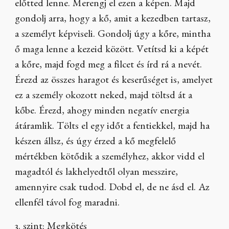
előtted lenne. Merengj el ezen a képen. Majd
gondolj arra, hogy a kő, amit a kezedben tartasz,
a személyt képviseli. Gondolj úgy a kőre, mintha
ő maga lenne a kezeid között. Vetítsd ki a képét
a kőre, majd fogd meg a filcet és írd rá a nevét.
Érezd az összes haragot és keserűséget is, amelyet
ez a személy okozott neked, majd töltsd át a
kőbe. Érezd, ahogy minden negatív energia
átáramlik. Tölts el egy időt a fentiekkel, majd ha
készen állsz, és úgy érzed a kő megfelelő
mértékben kötődik a személyhez, akkor vidd el
magadtól és lakhelyedtől olyan messzire,
amennyire csak tudod. Dobd el, de ne ásd el. Az
ellenfél távol fog maradni.
3. szint: Megkötés