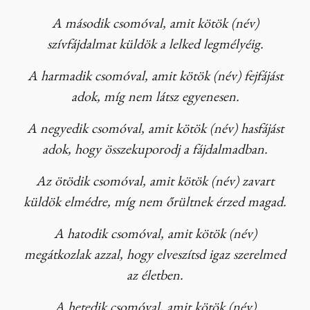
A második csomóval, amit kötök (név)
szívfájdalmat küldök a lelked legmélyéig.
A harmadik csomóval, amit kötök (név) fejfájást
adok, míg nem látsz egyenesen.
A negyedik csomóval, amit kötök (név) hasfájást
adok, hogy összekuporodj a fájdalmadban.
Az ötödik csomóval, amit kötök (név) zavart
küldök elmédre, míg nem őrültnek érzed magad.
A hatodik csomóval, amit kötök (név)
megátkozlak azzal, hogy elveszítsd igaz szerelmed
az életben.
A hetedik csomóval, amit kötök (név)