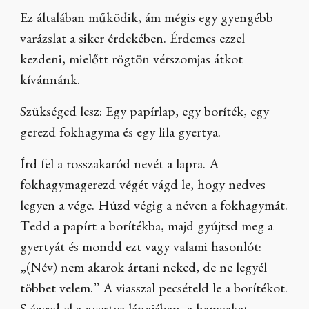
Ez általában működik, ám mégis egy gyengébb
varázslat a siker érdekében. Érdemes ezzel
kezdeni, mielőtt rögtön vérszomjas átkot
kívánnánk.
Szükséged lesz: Egy papírlap, egy boríték, egy
gerezd fokhagyma és egy lila gyertya.
Írd fel a rosszakaród nevét a lapra. A
fokhagymagerezd végét vágd le, hogy nedves
legyen a vége. Húzd végig a néven a fokhagymát.
Tedd a papírt a borítékba, majd gyújtsd meg a
gyertyát és mondd ezt vagy valami hasonlót:
„(Név) nem akarok ártani neked, de ne legyél
többet velem.” A viasszal pecsételd le a borítékot.