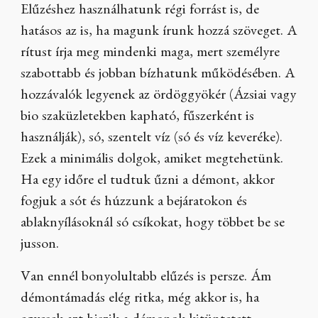
Elűzéshez használhatunk régi forrást is, de
hatásos az is, ha magunk írunk hozzá szöveget. A
rítust írja meg mindenki maga, mert személyre
szabottabb és jobban bízhatunk működésében. A
hozzávalók legyenek az ördöggyökér (Ázsiai vagy
bio szaküzletekben kapható, fűszerként is
használják), só, szentelt víz (só és víz keveréke).
Ezek a minimális dolgok, amiket megtehetünk.
Ha egy időre el tudtuk űzni a démont, akkor
fogjuk a sót és húzzunk a bejáratokon és
ablaknyílásoknál só csíkokat, hogy többet be se
jusson.
Van ennél bonyolultabb elűzés is persze. Ám
démontámadás elég ritka, még akkor is, ha