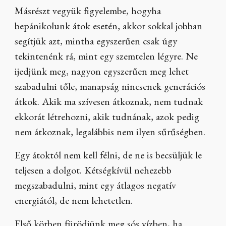
Másrészt vegyük figyelembe, hogyha
bepánikolunk átok esetén, akkor sokkal jobban
segítjük azt, mintha egyszerűen csak úgy
tekintenénk rá, mint egy szemtelen légyre. Ne
ijedjünk meg, nagyon egyszerűen meg lehet
szabadulni tőle, manapság nincsenek generációs
átkok. Akik ma szívesen átkoznak, nem tudnak
ekkorát létrehozni, akik tudnának, azok pedig
nem átkoznak, legalábbis nem ilyen sűrűségben.
Egy átoktól nem kell félni, de ne is becsüljük le
teljesen a dolgot. Kétségkívül nehezebb
megszabadulni, mint egy átlagos negatív
energiától, de nem lehetetlen.
Első körben fürödjünk meg sós vízben, ha