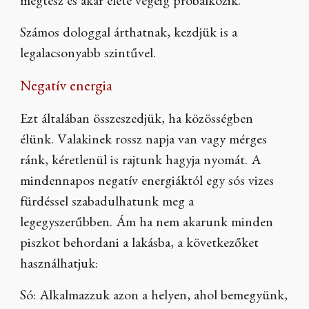
megtesz és akár élete végéig próbálkozik.
Számos dologgal árthatnak, kezdjük is a
legalacsonyabb szintűvel.
Negatív energia
Ezt általában összeszedjük, ha közösségben
élünk. Valakinek rossz napja van vagy mérges
ránk, kéretlenül is rajtunk hagyja nyomát. A
mindennapos negatív energiáktól egy sós vizes
fürdéssel szabadulhatunk meg a
legegyszerűbben. Ám ha nem akarunk minden
piszkot behordani a lakásba, a következőket
használhatjuk:
Só: Alkalmazzuk azon a helyen, ahol bemegyünk,