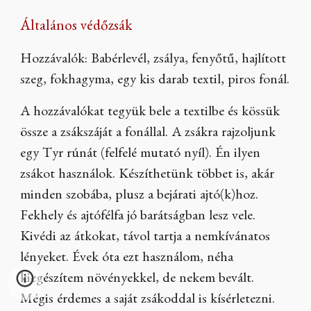
Általános védőzsák
Hozzávalók: Babérlevél, zsálya, fenyőtű, hajlított
szeg, fokhagyma, egy kis darab textil, piros fonál.
A hozzávalókat tegyük bele a textilbe és kössük
össze a zsákszáját a fonállal. A zsákra rajzoljunk
egy Tyr rúnát (felfelé mutató nyíl). Én ilyen
zsákot használok. Készíthetünk többet is, akár
minden szobába, plusz a bejárati ajtó(k)hoz.
Fekhely és ajtófélfa jó barátságban lesz vele.
Kivédi az átkokat, távol tartja a nemkívánatos
lényeket. Évek óta ezt használom, néha
kiegészítem növényekkel, de nekem bevált.
Mégis érdemes a saját zsákoddal is kísérletezni.