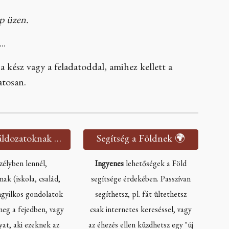
p üzen.
..
 kész vagy a feladatoddal, amihez kellett a
atosan.
Segítség áldozatoknak 🫂
Segítség a Földnek 🌍
zélyben lennél,
Ingyenes
lehetőségek a Föld
ak (iskola, család,
segítsége érdekében. Passzívan
gyilkos gondolatok
segíthetsz, pl. fát ültethetsz
eg a fejedben, vagy
csak internetes kereséssel, vagy
yat, aki ezeknek az
az éhezés ellen küzdhetsz egy "új