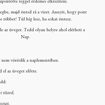
apsütötte reggel érdemes elkészíteni.
egbe, majd öntsd rá a vizet. Annyit, hogy pont
ne többet! Túl híg lesz, ha sokat öntesz.
le az üveget. Tedd olyan helyre ahol elérheti a
Nap.
r nem vöröslik a naplementében.
 el az üveget előtte.
ndd:
t tüzed,
noszt.