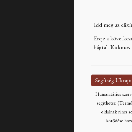
Idd meg az elixí
Ereje a következ
bájital. Különö
Humanitárius szerv
segíthetsz. (Termé
oldalnak nincs 
kötődése hozz