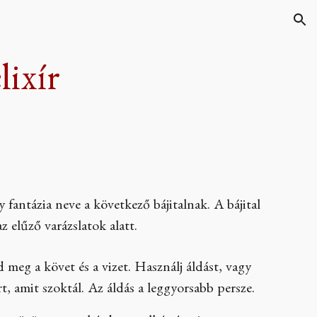
ion
ixír
 fantázia neve a következő bájitalnak. A bájital
az elűző varázslatok alatt.
sd meg a követ és a vizet. Használj áldást, vagy
, amit szoktál. Az áldás a leggyorsabb persze.