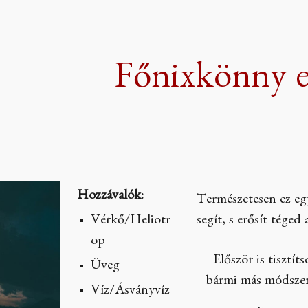
ip to main content
Skip to navigat
Főnixkönny el
Hozzávalók:
Természetesen ez egy
Vérkő/Heliotr
segít, s erősít téged 
op
Először is tisztít
Üveg
bármi más módszert
Víz/Ásványvíz