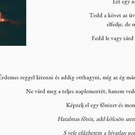
Ezt egy n
Tedd a követ az üv
elfedje, de 
Fedd le vagy zárd 
Érdemes reggel kitenni és addig otthagyni, míg az ég má
Ne várd meg a teljes naplementét, hanem vedd
Képzelj el egy főnixet és mo
Hatalmas főnix, add kölcsön szen
S vele elűzhetem a hívatlan go