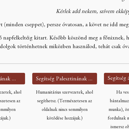
Kérlek add nekem, szívem ekkép
rt (minden cseppet), persze óvatosan, a követ ne idd meg.
ő napfelkeltéig kitart. Később köszönd meg a főnixnek, ha
s dolgok történhetnek miközben használod, tehát csak óv
Segítség Ukrajnának 🇺🇦
Segítség Palesztinának 🇵🇸
ezetek, ahol
Humanitárius szervezetek, ahol
Ha ves
szetesen az
segíthetsz. (Természetesen az
bántalmazn
semmilyen
oldalnak nincs semmilyen
munka), ön
ájuk.)
kötődése hozzájuk.)
fordulnak m
ismersz ol