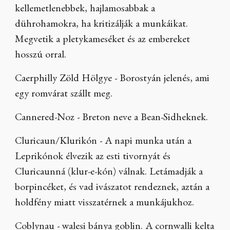
kellemetlenebbek, hajlamosabbak a
dührohamokra, ha kritizálják a munkáikat.
Megvetik a pletykameséket és az embereket
hosszú orral.
Caerphilly Zöld Hölgye - Borostyán jelenés, ami
egy romvárat szállt meg.
Cannered-Noz - Breton neve a Bean-Sidheknek.
Cluricaun/Klurikón - A napi munka után a
Leprikónok élvezik az esti tivornyát és
Cluricaunná (klur-e-kón) válnak. Letámadják a
borpincéket, és vad ivászatot rendeznek, aztán a
holdfény miatt visszatérnek a munkájukhoz.
Coblynau - walesi bánya goblin. A cornwalli kelta