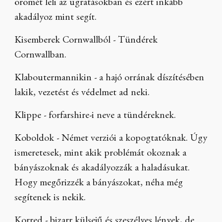
örömét leli az ugratásokban és ezért inkább
akadályoz mint segít.
Kisemberek Cornwallból - Tündérek
Cornwallban.
Klaboutermannikin - a hajó orrának díszítésében
lakik, vezetést és védelmet ad neki.
Klippe - forfarshire-i neve a tündéreknek.
Koboldok - Német verziói a kopogtatóknak. Úgy
ismeretesek, mint akik problémát okoznak a
bányászoknak és akadályozzák a haladásukat.
Hogy megőrizzék a bányászokat, néha még
segítenek is nekik.
Korred - bizarr külsejű és szeszélyes lények, de