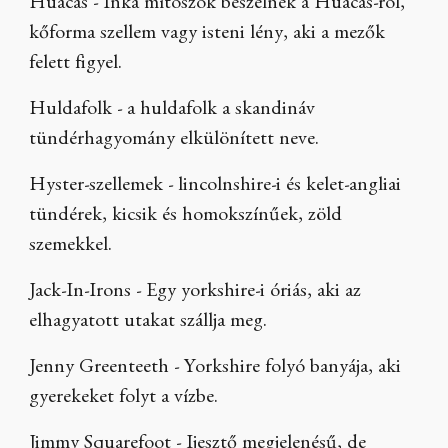
Huacas - Inka mítoszok beszélnek a Huacas-ról,
kőforma szellem vagy isteni lény, aki a mezők
felett figyel.
Huldafolk - a huldafolk a skandináv
tündérhagyomány elkülönített neve.
Hyster-szellemek - lincolnshire-i és kelet-angliai
tündérek, kicsik és homokszínűek, zöld
szemekkel.
Jack-In-Irons - Egy yorkshire-i óriás, aki az
elhagyatott utakat szállja meg.
Jenny Greenteeth - Yorkshire folyó banyája, aki
gyerekeket folyt a vízbe.
Jimmy Squarefoot - Ijesztő megjelenésű, de