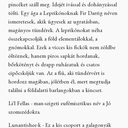
pincéket száll meg. Idejét ivással és dohányzással
tölti. Egy ága a Leprikónoknak Fir Darrig néven
ismeretesek, akik ügyesek az ugratásban,
magányos tündérek. A leprikónokat néha
összekapcsolják a föld elementálokkal, a
gnómokkal. Ezek a vicces kis fickók nem zöldbe
öltöznek, hanem piros sapkát hordanak,
bőrkötényt és drapp ruházatuk és csatos
cipőcskéjük van. Az a fiú, aki tündérvért is
hordozz magában, jólétben él, mert megtudja
találni a földalatti barlangokban a kincset.
Li'l Fellas - man-szigeti eufémisztikus név a Jó
szomszédokra.
Lunantishee-k - Ez a kis csoport a galagonyák