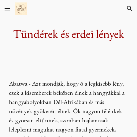
Skip to main content
Skip to navigation
Tündérek és erdei lények
Abatwa - Azt mondják, hogy ő a legkisebb lény,
ezek a kisemberek békében élnek a hangyákkal a
hangyabolyokban Dél-Afrikában és más
növények gyökerén élnek. Ők nagyon félénkek
és gyorsan eltűnnek, azonban hajlamosak
leleplezni magukat nagyon fiatal gyermekek,