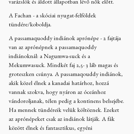
varázslók és áldott állapotban lévő nők előtt.
A Fachan - a skóciai nyugat-felföldek
tündére/koboldja.
A passamaquoddy indiánok aprónépe - 2 fajtája
van az aprónépnek a passamaquoddy
indiánoknál: a Nagumwa-suck és a
Mekumwasuck. Mindkét faj 2,5- 3 láb magas és
groteszken csúnya. A passamaqouddy indiánok,
akik közel élnek a kanadai határhoz, hozzá
vannak szokva, hogy nyáron az óceánhoz
vándoroljanak, télen pedig a kontinens belsejébe.
Ha mennek tündéreik velük költöznek. Ezeket
az aprónépeket csak az indiánok látják. A fák
között élnek és fantasztikus, egyéni