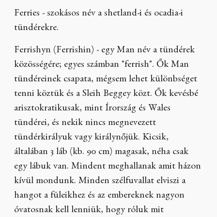
Ferries - szokásos név a shetland-i és ocadia-i
tündérekre.
Ferrishyn (Ferrishin) - egy Man név a tündérek
közösségére; egyes számban "ferrish". Ők Man
tündéreinek csapata, mégsem lehet különbséget
tenni köztük és a Sleih Beggey közt. Ők kevésbé
arisztokratikusak, mint Írország és Wales
tündérei, és nekik nincs megnevezett
tündérkirályuk vagy királynőjük. Kicsik,
általában 3 láb (kb. 90 cm) magasak, néha csak
egy lábuk van. Mindent meghallanak amit házon
kívül mondunk. Minden szélfuvallat elviszi a
hangot a füleikhez és az embereknek nagyon
óvatosnak kell lenniük, hogy róluk mit