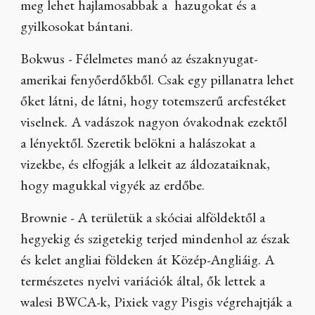
meg lehet hajlamosabbak a hazugokat és a
gyilkosokat bántani.
Bokwus - Félelmetes manó az északnyugat-
amerikai fenyőerdőkből. Csak egy pillanatra lehet
őket látni, de látni, hogy totemszerű arcfestéket
viselnek. A vadászok nagyon óvakodnak ezektől
a lényektől. Szeretik belökni a halászokat a
vizekbe, és elfogják a lelkeit az áldozataiknak,
hogy magukkal vigyék az erdőbe.
Brownie - A területük a skóciai alföldektől a
hegyekig és szigetekig terjed mindenhol az észak
és kelet angliai földeken át Közép-Angliáig. A
természetes nyelvi variációk által, ők lettek a
walesi BWCA-k, Pixiek vagy Pisgis végrehajtják a