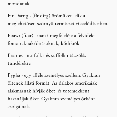
mondanak.
Fir Darrig - (fír dírg) örömüket lelik a
meglehetősen szörnyű természet viccelődéseiben.
Foawr (fuar) - man-i megfelelője a felvidéki
fomoriaknak/óriásoknak, kődobók.
Frairies - norfolk-i és suffolk-i tájszólás
tündérekre.
Fyglia - egy afféle személyes szellem. Gyakran
öltenek állati formát. Az őslakos amerikaiak
alakmásnak hívják őket, és totemekként
használják őket. Gyakran személyes őrként
szolgálnak.