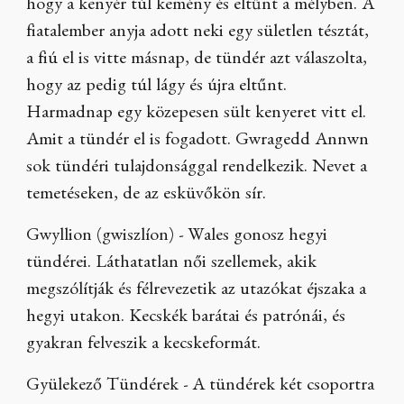
hogy a kenyér túl kemény és eltűnt a mélyben. A
fiatalember anyja adott neki egy sületlen tésztát,
a fiú el is vitte másnap, de tündér azt válaszolta,
hogy az pedig túl lágy és újra eltűnt.
Harmadnap egy közepesen sült kenyeret vitt el.
Amit a tündér el is fogadott. Gwragedd Annwn
sok tündéri tulajdonsággal rendelkezik. Nevet a
temetéseken, de az esküvőkön sír.
Gwyllion (gwiszlíon) - Wales gonosz hegyi
tündérei. Láthatatlan női szellemek, akik
megszólítják és félrevezetik az utazókat éjszaka a
hegyi utakon. Kecskék barátai és patrónái, és
gyakran felveszik a kecskeformát.
Gyülekező Tündérek - A tündérek két csoportra