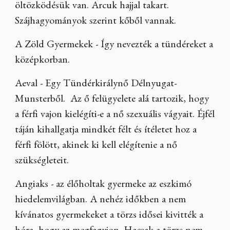
öltözködésük van. Arcuk hajjal takart.
Szájhagyományok szerint kőből vannak.
A Zöld Gyermekek - Így nevezték a tündéreket a
középkorban.
Aeval - Egy Tündérkirálynő Délnyugat-
Munsterből. Az ő felügyelete alá tartozik, hogy
a férfi vajon kielégíti-e a nő szexuális vágyait. Éjfél
táján kihallgatja mindkét félt és ítéletet hoz a
férfi fölött, akinek ki kell elégítenie a nő
szükségleteit.
Angiaks - az élőholtak gyermeke az eszkimó
hiedelemvilágban. A nehéz időkben a nem
kívánatos gyermekeket a törzs idősei kivitték a