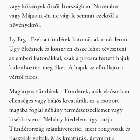
vagy kökények őrzői Írországban. November
vagy Május 11.-én ne vágj le semmit ezekről a
növényekről.
Ly Erg - Ezek a tündérek katonák akarnak lenni.
Úgy öltöznek és könnyen össze lehet téveszteni
az emberi katonákkal, csak a pirosra festett hajuk
különbözteti meg őket. A hajuk az elhullajtott
vértől piros.
Magányos tündérek - Tündérek, akik elsősorban
ellenséges vagy baljós kreatúrák, ez a csoport
magába foglal néhány természetszellemet vagy
kisebb istent. Néhány hiedelem úgy tartja
Tündérország számkivetettjei, mert rongyosak és
riasztóak voltak. Más kreatúrák, úgymint a