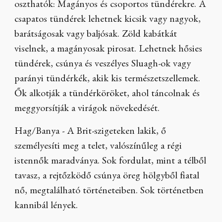
oszthatók: Magányos és csoportos tündérekre. A
csapatos tündérek lehetnek kicsik vagy nagyok,
barátságosak vagy baljósak. Zöld kabátkát
viselnek, a magányosak pirosat. Lehetnek hősies
tündérek, csúnya és veszélyes Sluagh-ok vagy
parányi tündérkék, akik kis természetszellemek.
Ők alkotják a tündérköröket, ahol táncolnak és
meggyorsítják a virágok növekedését.
Hag/Banya - A Brit-szigeteken lakik, ő
személyesíti meg a telet, valószínűleg a régi
istennők maradványa. Sok fordulat, mint a télből
tavasz, a rejtőzködő csúnya öreg hölgyből fiatal
nő, megtalálható történeteiben. Sok történetben
kannibál lények.