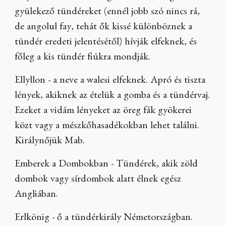
gyülekező tündéreket (ennél jobb szó nincs rá,
de angolul fay, tehát ők kissé különböznek a
tündér eredeti jelentésétől) hívják elfeknek, és
főleg a kis tündér fiúkra mondják.
Ellyllon - a neve a walesi elfeknek. Apró és tiszta
lények, akiknek az ételük a gomba és a tündérvaj.
Ezeket a vidám lényeket az öreg fák gyökerei
közt vagy a mészkőhasadékokban lehet találni.
Királynőjük Mab.
Emberek a Dombokban - Tündérek, akik zöld
dombok vagy sírdombok alatt élnek egész
Angliában.
Erlkönig - ő a tündérkirály Németországban.