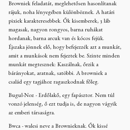
Browniek feladatát, meglehetősen hasonlítanak
rájuk, noha lényegében különböznek. A határi
pixiek karakteresebbek. Ők kisemberek, 3 láb
magasak, nagyon rongyos, barna ruhákat
hordanak, barna arcuk van és kócos fejük.
Éjszaka jönnek elő, hogy befejezzék azt a munkát,
amit a munkások nem fejeztek be. Szinte minden
munkát megtesznek: Kaszálnak, őrzik a
bárányokat, aratnak, satöbbi. A browniek a
család egy tagjához ragaszkodnak főleg.
Bugul-Noz - Erdőlakő, egy fapásztor. Nem túl
vonzó jelenség, ő ezt tudja is, de nagyon vágyik
az emberi társaságra.
Bwca - walesi neve a Brownieknak. Ők kissé