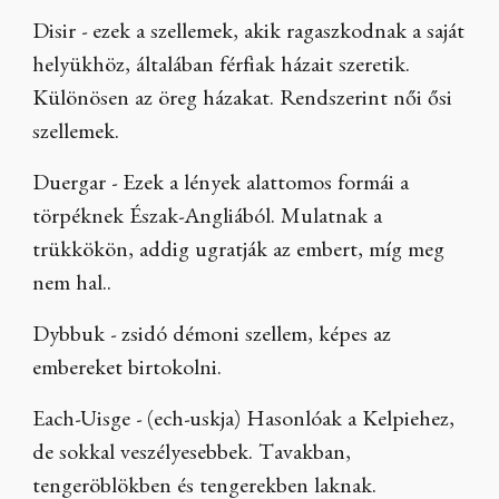
Disir - ezek a szellemek, akik ragaszkodnak a saját
helyükhöz, általában férfiak házait szeretik.
Különösen az öreg házakat. Rendszerint női ősi
szellemek.
Duergar - Ezek a lények alattomos formái a
törpéknek Észak-Angliából. Mulatnak a
trükkökön, addig ugratják az embert, míg meg
nem hal..
Dybbuk - zsidó démoni szellem, képes az
embereket birtokolni.
Each-Uisge - (ech-uskja) Hasonlóak a Kelpiehez,
de sokkal veszélyesebbek. Tavakban,
tengeröblökben és tengerekben laknak.