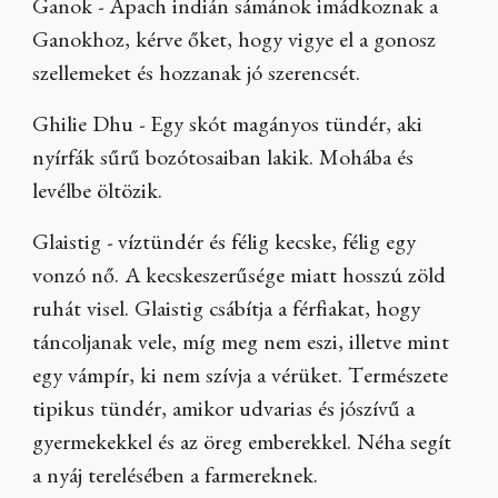
Ganok - Apach indián sámánok imádkoznak a
Ganokhoz, kérve őket, hogy vigye el a gonosz
szellemeket és hozzanak jó szerencsét.
Ghilie Dhu - Egy skót magányos tündér, aki
nyírfák sűrű bozótosaiban lakik. Mohába és
levélbe öltözik.
Glaistig - víztündér és félig kecske, félig egy
vonzó nő. A kecskeszerűsége miatt hosszú zöld
ruhát visel. Glaistig csábítja a férfiakat, hogy
táncoljanak vele, míg meg nem eszi, illetve mint
egy vámpír, ki nem szívja a vérüket. Természete
tipikus tündér, amikor udvarias és jószívű a
gyermekekkel és az öreg emberekkel. Néha segít
a nyáj terelésében a farmereknek.