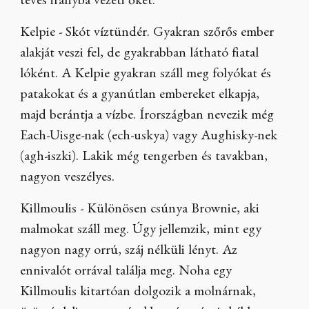
téves irányba vezeti őket.
Kelpie - Skót víztündér. Gyakran szőrős ember
alakját veszi fel, de gyakrabban látható fiatal
lóként. A Kelpie gyakran száll meg folyókat és
patakokat és a gyanútlan embereket elkapja,
majd berántja a vízbe. Írországban nevezik még
Each-Uisge-nak (ech-uskya) vagy Aughisky-nek
(agh-iszki). Lakik még tengerben és tavakban,
nagyon veszélyes.
Killmoulis - Különösen csúnya Brownie, aki
malmokat száll meg. Úgy jellemzik, mint egy
nagyon nagy orrú, száj nélküli lényt. Az
ennivalót orrával találja meg. Noha egy
Killmoulis kitartóan dolgozik a molnárnak,