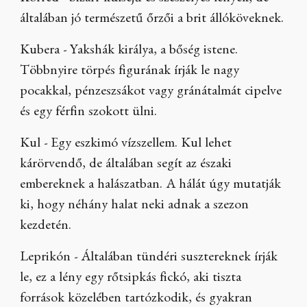
általában jó természetű őrzői a brit állóköveknek.
Kubera - Yakshák királya, a bőség istene.
Többnyire törpés figurának írják le nagy
pocakkal, pénzeszsákot vagy gránátalmát cipelve
és egy férfin szokott ülni.
Kul - Egy eszkimó vízszellem. Kul lehet
kárörvendő, de általában segít az északi
embereknek a halászatban. A hálát úgy mutatják
ki, hogy néhány halat neki adnak a szezon
kezdetén.
Leprikón - Általában tündéri susztereknek írják
le, ez a lény egy rőtsipkás fickó, aki tiszta
források közelében tartózkodik, és gyakran