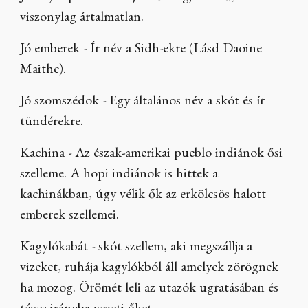
viszonylag ártalmatlan.
Jó emberek - Ír név a Sidh-ekre (Lásd Daoine
Maithe).
Jó szomszédok - Egy általános név a skót és ír
tündérekre.
Kachina - Az észak-amerikai pueblo indiánok ősi
szelleme. A hopi indiánok is hittek a
kachinákban, úgy vélik ők az erkölcsös halott
emberek szellemei.
Kagylókabát - skót szellem, aki megszállja a
vizeket, ruhája kagylókból áll amelyek zörögnek
ha mozog. Örömét leli az utazók ugratásában és