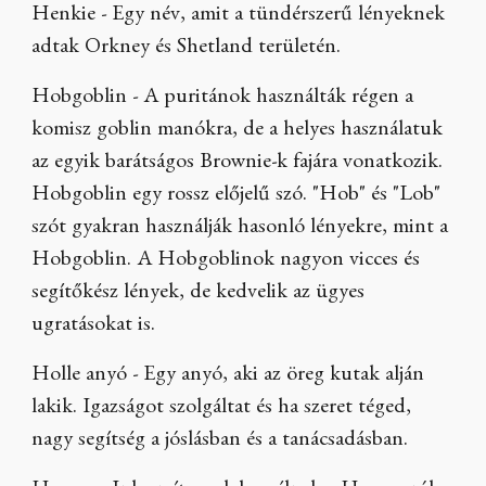
Henkie - Egy név, amit a tündérszerű lényeknek
adtak Orkney és Shetland területén.
Hobgoblin - A puritánok használták régen a
komisz goblin manókra, de a helyes használatuk
az egyik barátságos Brownie-k fajára vonatkozik.
Hobgoblin egy rossz előjelű szó. "Hob" és "Lob"
szót gyakran használják hasonló lényekre, mint a
Hobgoblin. A Hobgoblinok nagyon vicces és
segítőkész lények, de kedvelik az ügyes
ugratásokat is.
Holle anyó - Egy anyó, aki az öreg kutak alján
lakik. Igazságot szolgáltat és ha szeret téged,
nagy segítség a jóslásban és a tanácsadásban.