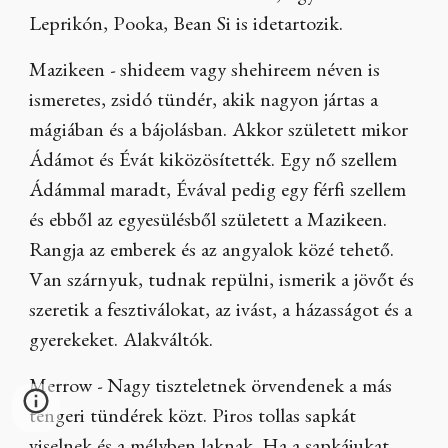
Leprikón, Pooka, Bean Si is idetartozik.
Mazikeen - shideem vagy shehireem néven is
ismeretes, zsidó tündér, akik nagyon jártas a
mágiában és a bájolásban. Akkor született mikor
Ádámot és Évát kiközösítették. Egy nő szellem
Ádámmal maradt, Évával pedig egy férfi szellem
és ebből az egyesülésből született a Mazikeen.
Rangja az emberek és az angyalok közé tehető.
Van szárnyuk, tudnak repülni, ismerik a jövőt és
szeretik a fesztiválokat, az ivást, a házasságot és a
gyerekeket. Alakváltók.
Merrow - Nagy tiszteletnek örvendenek a más
tengeri tündérek közt. Piros tollas sapkát