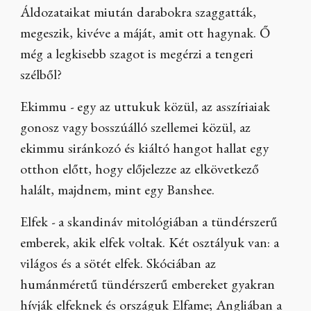
Áldozataikat miután darabokra szaggatták,
megeszik, kivéve a máját, amit ott hagynak. Ő
még a legkisebb szagot is megérzi a tengeri
szélből?
Ekimmu - egy az uttukuk közül, az asszíriaiak
gonosz vagy bosszúálló szellemei közül, az
ekimmu siránkozó és kiáltó hangot hallat egy
otthon előtt, hogy előjelezze az elkövetkező
halált, majdnem, mint egy Banshee.
Elfek - a skandináv mitológiában a tündérszerű
emberek, akik elfek voltak. Két osztályuk van: a
világos és a sötét elfek. Skóciában az
humánméretű tündérszerű embereket gyakran
hívják elfeknek és országuk Elfame; Angliában a