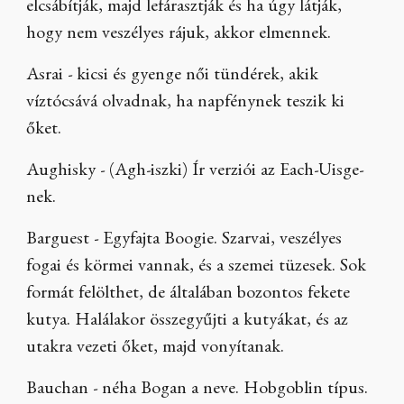
elcsábítják, majd lefárasztják és ha úgy látják,
hogy nem veszélyes rájuk, akkor elmennek.
Asrai - kicsi és gyenge női tündérek, akik
víztócsává olvadnak, ha napfénynek teszik ki
őket.
Aughisky - (Agh-iszki) Ír verziói az Each-Uisge-
nek.
Barguest - Egyfajta Boogie. Szarvai, veszélyes
fogai és körmei vannak, és a szemei tüzesek. Sok
formát felölthet, de általában bozontos fekete
kutya. Halálakor összegyűjti a kutyákat, és az
utakra vezeti őket, majd vonyítanak.
Bauchan - néha Bogan a neve. Hobgoblin típus.