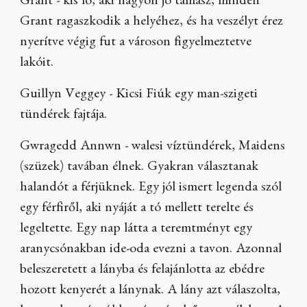
Grant - kis ló, aki nagyon jó támasz, minden
Grant ragaszkodik a helyéhez, és ha veszélyt érez
nyerítve végig fut a városon figyelmeztetve
lakóit.
Guillyn Veggey - Kicsi Fiúk egy man-szigeti
tündérek fajtája.
Gwragedd Annwn - walesi víztündérek, Maidens
(szüzek) tavában élnek. Gyakran választanak
halandót a férjüknek. Egy jól ismert legenda szól
egy férfiről, aki nyáját a tó mellett terelte és
legeltette. Egy nap látta a teremtményt egy
aranycsónakban ide-oda evezni a tavon. Azonnal
beleszeretett a lányba és felajánlotta az ebédre
hozott kenyerét a lánynak. A lány azt válaszolta,