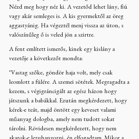
Nézd meg hogy néz ki. A vezetőd lehet lány, fiú
vagy akár semleges is. A kis gyermektől az öreg
aggastyánig. Ha végeztél menj vissza az úton, s
valószínűleg ő is veled jön a szirtre.
A fent említett ismerős, kinek egy kislány a
vezetője a következőt mondta:
"Vastag szőke, göndör haja volt, mely csak
leomlott a fülére. A szemei sötétek. Megragadta a
kezem, s végigráncigált az egész házon hogy
játszunk a babákkal. Ezután megkérdezett, hogy
kérek-e teát, majd öntött egy keveset valami
műanyag dologba, amely nem tudott sokat
tárolni. Rövidesen megkérdezett, hogy nem
akarok-e lezuhanyozni, én elfogadtam. Mikor a