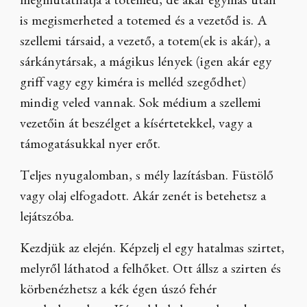
megmutathatja a totemed, de akár egymás után
is megismerheted a totemed és a vezetőd is. A
szellemi társaid, a vezető, a totem(ek is akár), a
sárkánytársak, a mágikus lények (igen akár egy
griff vagy egy kiméra is melléd szegődhet)
mindig veled vannak. Sok médium a szellemi
vezetőin át beszélget a kísértetekkel, vagy a
támogatásukkal nyer erőt.
Teljes nyugalomban, s mély lazításban. Füstölő
vagy olaj elfogadott. Akár zenét is betehetsz a
lejátszóba.
Kezdjük az elején. Képzelj el egy hatalmas szirtet,
melyről láthatod a felhőket. Ott állsz a szirten és
körbenézhetsz a kék égen úszó fehér