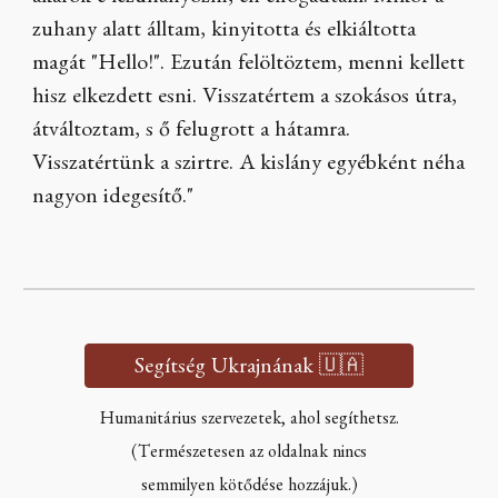
zuhany alatt álltam, kinyitotta és elkiáltotta
magát "Hello!". Ezután felöltöztem, menni kellett
hisz elkezdett esni. Visszatértem a szokásos útra,
átváltoztam, s ő felugrott a hátamra.
Visszatértünk a szirtre. A kislány egyébként néha
nagyon idegesítő."
Segítség Ukrajnának 🇺🇦
Humanitárius szervezetek, ahol segíthetsz.
(Természetesen az oldalnak nincs
semmilyen kötődése hozzájuk.)