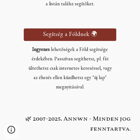
a listán találsz segítőket.
Segítség a Földnek 🌍
Ingyenes
lehetőségek a Föld segítsége
érdekében. Passzívan segíthetsz, pl. fát
ültethetsz csak internetes kereséssel, vagy
az éhezés ellen küzdhetsz egy "új lap"
megnyitásával.
2007-2025. Annwn - Minden jog
🌿
fenntartva
.