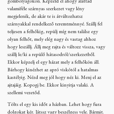
gombolyagokon. Képzeld el ahogy alattad
valamiféle szárnyas szerkezet vagy lény
megjelenik, de akár te is átváltozhatsz
szárnyakkal rendelkező teremtménnyé. Szállj fel
teljesen a felhőkig, repülj míg nem találsz egy
olyan felhőt, mely elég nagy és vastag ahhoz
hogy leszállj. Állj meg rajta és változz vissza, vagy
szállj le/ki a repülő hátasodról/szerkezetből.
Ekkor képzelj el egy házat mely a felhőkön áll.
Bárhogy kinézhet az apró viskótól a hatalmas
kastélyig. Nézd meg jól hogy néz ki. Menj el az
ajtajáig. Kopogj be. Ekkor kinyitja valaki. A
szellemi vezetőd.
Tölts el egy kis időt a házban. Lehet hogy fura
dolgokat kér. Játssz vagy beszélgess vele. Bármit.