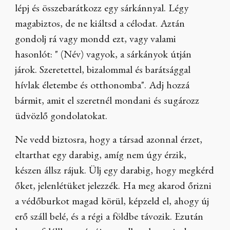
lépj és összebarátkozz egy sárkánnyal. Légy
magabiztos, de ne kiáltsd a célodat. Aztán
gondolj rá vagy mondd ezt, vagy valami
hasonlót: " (Név) vagyok, a sárkányok útján
járok. Szeretettel, bizalommal és barátsággal
hívlak életembe és otthonomba". Adj hozzá
bármit, amit el szeretnél mondani és sugározz
üdvözlő gondolatokat.
Ne vedd biztosra, hogy a társad azonnal érzet,
eltarthat egy darabig, amíg nem úgy érzik,
készen állsz rájuk. Ülj egy darabig, hogy megkérd
őket, jelenlétüket jelezzék. Ha meg akarod őrizni
a védőburkot magad körül, képzeld el, ahogy új
erő száll belé, és a régi a földbe távozik. Ezután