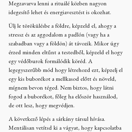
Megzavarva lenni a rituálé közben nagyon
idegesítő lehet és energiavesztést is okozhat.
Ülj le törökülésbe a földre, képzeld el, ahogy a
stressz és az aggodalom a padlón (vagy ha a
szabadban vagy a földön) át távozik. Mikor úgy
érzed minden eltűnt a testedből, képzeld el hogy
egy védőburok formálódik köréd. A
legegyszerűbb mód hogy létrehozd ezt, képzelj el
egy kis buborékot a mellkasod előtt és növeld,
mígnem bevon téged. Nem biztos, hogy látni
fogod a buborékot, főleg ha először használod,
de ott lesz, hogy megvédjen.
A következő lépés a sárkány társul hívása.
Mentálisan vetítsd ki a vágyat, hogy kapcsolatba