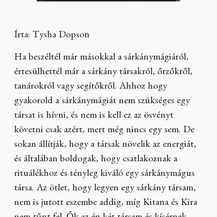
Írta: Tysha Dopson
Ha beszéltél már másokkal a sárkánymágiáról,
értesülhettél már a sárkány társakról, őrzőkről,
tanárokról vagy segítőkről. Ahhoz hogy
gyakorold a sárkánymágiát nem szükséges egy
társat is hívni, és nem is kell ez az ösvényt
követni csak azért, mert még nincs egy sem. De
sokan állítják, hogy a társak növelik az energiát,
és általában boldogak, hogy csatlakoznak a
rituálékhoz és tényleg kiváló egy sárkánymágus
társa. Az ötlet, hogy legyen egy sárkány társam,
nem is jutott eszembe addig, míg Kitana és Kira