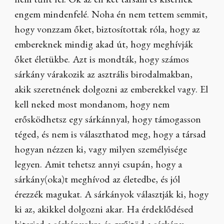
nem tűnt fel. Ők az én két társam és kísérnek
engem mindenfelé. Noha én nem tettem semmit,
hogy vonzzam őket, biztosítottak róla, hogy az
embereknek mindig akad út, hogy meghívják
őket életükbe. Azt is mondták, hogy számos
sárkány várakozik az asztrális birodalmakban,
akik szeretnének dolgozni az emberekkel vagy. El
kell neked most mondanom, hogy nem
erősködhetsz egy sárkánnyal, hogy támogasson
téged, és nem is választhatod meg, hogy a társad
hogyan nézzen ki, vagy milyen személyisége
legyen. Amit tehetsz annyi csupán, hogy a
sárkány(oka)t meghívod az életedbe, és jól
érezzék magukat. A sárkányok választják ki, hogy
ki az, akikkel dolgozni akar. Ha érdeklődésed