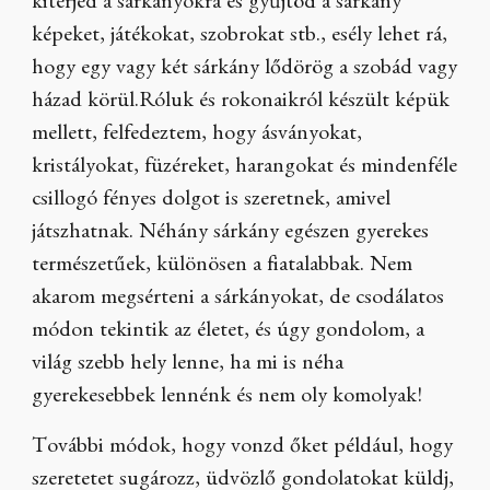
kiterjed a sárkányokra és gyűjtöd a sárkány
képeket, játékokat, szobrokat stb., esély lehet rá,
hogy egy vagy két sárkány lődörög a szobád vagy
házad körül.Róluk és rokonaikról készült képük
mellett, felfedeztem, hogy ásványokat,
kristályokat, füzéreket, harangokat és mindenféle
csillogó fényes dolgot is szeretnek, amivel
játszhatnak. Néhány sárkány egészen gyerekes
természetűek, különösen a fiatalabbak. Nem
akarom megsérteni a sárkányokat, de csodálatos
módon tekintik az életet, és úgy gondolom, a
világ szebb hely lenne, ha mi is néha
gyerekesebbek lennénk és nem oly komolyak!
További módok, hogy vonzd őket például, hogy
szeretetet sugározz, üdvözlő gondolatokat küldj,