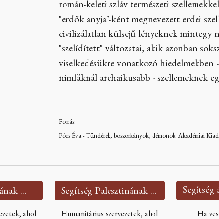
román-keleti szláv természeti szellemekke
"erdők anyja"-ként megnevezett erdei sze
civilizálatlan külsejű lényeknek mintegy 
"szelídített" változatai, akik azonban soks
viselkedésükre vonatkozó hiedelmekben - 
nimfáknál archaikusabb - szellemeknek egy
Forrás:
Pócs Éva - Tündérek, boszorkányok, démonok. Akadémiai Kiadó
Segítség Ukrajnának 🇺🇦
Segítség Palesztinának 🇵🇸
ezetek, ahol
Humanitárius szervezetek, ahol
Ha ves