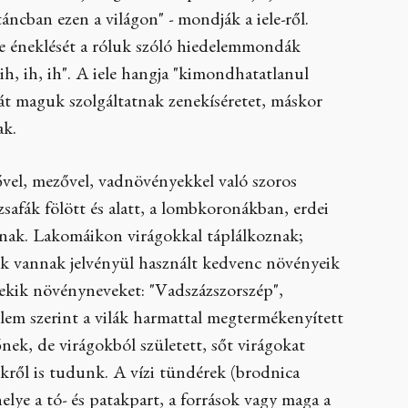
áncban ezen a világon" - mondják a iele-ről.
ile éneklését a róluk szóló hiedelemmondák
"ih, ih, ih". A iele hangja "kimondhatatlanul
át maguk szolgáltatnak zenekíséretet, máskor
ak.
ővel, mezővel, vadnövényekkel való szoros
rózsafák fölött és alatt, a lombkoronákban, erdei
lnak. Lakomáikon virágokkal táplálkoznak;
k vannak jelvényül használt kedvenc növényeik
ekik növényneveket: "Vadszázszorszép",
elem szerint a vilák harmattal megtermékenyített
ek, de virágokból született, sőt virágokat
kről is tudunk. A vízi tündérek (brodnica
helye a tó- és patakpart, a források vagy maga a