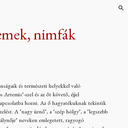
ion
lemek, nimfák
nságaik és természeti helyekkel való
s Artemis"-szel és az őt követő, éjjel
apcsolatba hozni. Az ő hagyatékuknak tekintik
elést. A "nagy úrnő", a "szép hölgy", a "legszebb
irálynője" neveken emlegetett, ragyogó