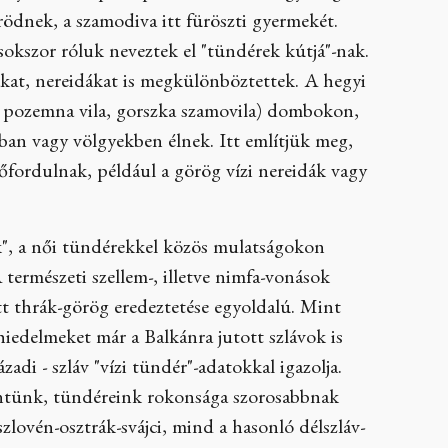
fürödnek, a szamodiva itt füröszti gyermekét.
sokszor róluk neveztek el "tündérek kútjá"-nak.
kat, nereidákat is megkülönböztettek. A hegyi
gy pozemna vila, gorszka szamovila) dombokon,
ban vagy völgyekben élnek. Itt említjük meg,
lőfordulnak, például a görög vízi nereidák vagy
k", a női tündérekkel közös mulatságokon
természeti szellem-, illetve nimfa-vonások
 thrák-görög eredeztetése egyoldalú. Mint
hiedelmeket már a Balkánra jutott szlávok is
zadi - szláv "vízi tündér"-adatokkal igazolja.
kintünk, tündéreink rokonsága szorosabbnak
zlovén-osztrák-svájci, mind a hasonló délszláv-