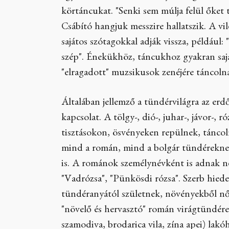
körtáncukat. "Senki sem múlja felül őket t
Csábító hangjuk messzire hallatszik. A v
sajátos szótagokkal adják vissza, például: 
szép". Énekükhöz, táncukhoz gyakran saj
"elragadott" muzsikusok zenéjére táncoln
Általában jellemző a tündérvilágra az erd
kapcsolat. A tölgy-, dió-, juhar-, jávor-, 
tisztásokon, ösvényeken repülnek, tánco
mind a román, mind a bolgár tündérekne
is. A románok személynévként is adnak n
"Vadrózsa", "Pünkösdi rózsa". Szerb hied
tündéranyától születnek, növényekből nőn
"növelő és hervasztó" román virágtündére
szamodiva, brodarica vila, zína apei) lakó