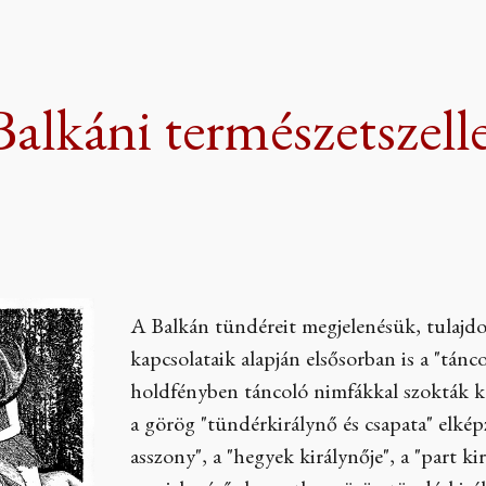
ip to main content
Skip to navigat
Balkáni természetszel
A Balkán tündéreit megjelenésük, tulajdo
kapcsolataik alapján elsősorban is a "tánco
holdfényben táncoló nimfákkal szokták k
a görög "tündérkirálynő és csapata" elképz
asszony", a "hegyek királynője", a "part k