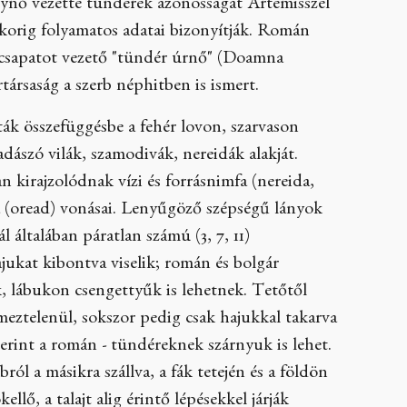
lynő vezette tündérek azonosságát Artemisszel
korig folyamatos adatai bizonyítják. Román
ércsapatot vezető "tündér úrnő" (Doamna
rtársaság a szerb néphitben is ismert.
ták összefüggésbe a fehér lovon, szarvason
adászó vilák, szamodivák, nereidák alakját.
 kirajzolódnak vízi és forrásnimfa (nereida,
fa (oread) vonásai. Lenyűgöző szépségű lányok
 általában páratlan számú (3, 7, 11)
ukat kibontva viselik; román és bolgár
k, lábukon csengettyűk is lehetnek. Tetőtől
 meztelenül, sokszor pedig csak hajukkal takarva
zerint a román - tündéreknek szárnyuk is lehet.
ól a másikra szállva, a fák tetején és a földön
lő, a talajt alig érintő lépésekkel járják