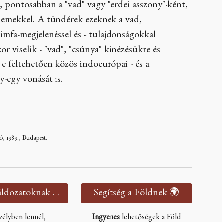
l, pontosabban a "vad" vagy "erdei asszony"-ként,
llemekkel. A tündérek ezeknek a vad,
nimfa-megjelenéssel és - tulajdonságokkal
zor viselik - "vad", "csúnya" kinézésükre és
e feltehetően közös indoeurópai - és a
-egy vonását is.
, 1989., Budapest.
Segítség áldozatoknak 🫂
Segítség a Földnek 🌍
zélyben lennél,
Ingyenes
lehetőségek a Föld