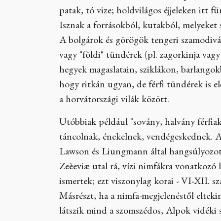
patak, tó vize; holdvilágos éjjeleken itt 
Isznak a forrásokból, kutakból, melyeket 
A bolgárok és görögök tengeri szamodivá
vagy "földi" tündérek (pl. zagorkinja va
hegyek magaslatain, sziklákon, barlangok
hogy ritkán ugyan, de férfi tündérek is e
a horvátországi vilák között.
Utóbbiak például "sovány, halvány férfia
táncolnak, énekelnek, vendégeskednek. A 
Lawson és Liungmann által hangsúlyozott
Zeèeviæ utal rá, vízi nimfákra vonatkozó 
ismertek; ezt viszonylag korai - VI-XII. szá
Másrészt, ha a nimfa-megjelenéstől elte
látszik mind a szomszédos, Alpok vidéki s