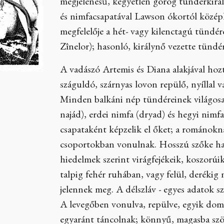
megjelenésű, kegyetlen görög tündérkirá
és nimfacsapatával Lawson ókortól közép
megfelelője a hét- vagy kilenctagú tünd
Zînelor); hasonló, királynő vezette tündé
A vadászó Artemis és Diana alakjával hoz
száguldó, szárnyas lovon repülő, nyíllal v
Minden balkáni nép tündéreinek világosan
najád), erdei nimfa (dryad) és hegyi nim
csapataként képzelik el őket; a románoknál
csoportokban vonulnak. Hosszú szőke haj
hiedelmek szerint virágfejékeik, koszorúi
talpig fehér ruhában, vagy felül, derékig
jelennek meg. A délszláv - egyes adatok s
A levegőben vonulva, repülve, egyik dombr
egyaránt táncolnak; könnyű, magasba szökel