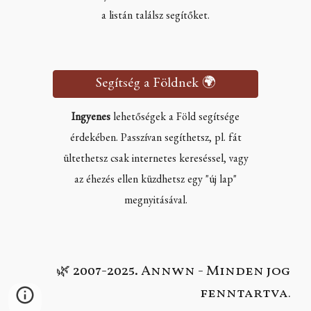
a listán találsz segítőket.
Segítség a Földnek 🌍
Ingyenes
lehetőségek a Föld segítsége
érdekében. Passzívan segíthetsz, pl. fát
ültethetsz csak internetes kereséssel, vagy
az éhezés ellen küzdhetsz egy "új lap"
megnyitásával.
2007-2025. Annwn - Minden jog
🌿
fenntartva
.