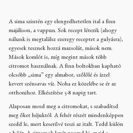
A sima szintén egy elengedhetetlen ital a finn
majálison, a vappun. Sok recept létezik (ahogy
nálunk is megtalálsz ezeregy receptet a gulyásra),
egyesek tesznek hozzá mazsolát, mások nem.
Mások komlót is, míg megint mások több
citromot használnak. A finn boltokban kapható
olcsóbb „sima” egy almabor, szőlőlé és ízzel
kevert szénsavas víz. Noha ez közelébe se ér az
otthonihoz. Elkészítése 5-8 napig tart.
Alaposan mosd meg a citromokat, s szabadítsd
meg őket héjuktól. A fehér részét mindenképpen
szedd le, mert keserűvé teszi az italt. Tedd külön