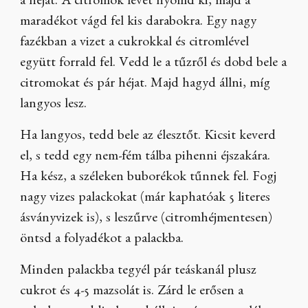
a héját. A citromok levét nyomd ki, majd a
maradékot vágd fel kis darabokra. Egy nagy
fazékban a vizet a cukrokkal és citromlével
együtt forrald fel. Vedd le a tűzről és dobd bele a
citromokat és pár héjat. Majd hagyd állni, míg
langyos lesz.
Ha langyos, tedd bele az élesztőt. Kicsit keverd
el, s tedd egy nem-fém tálba pihenni éjszakára.
Ha kész, a széleken buborékok tűnnek fel. Fogj
nagy vizes palackokat (már kaphatóak 5 literes
ásványvizek is), s leszűrve (citromhéjmentesen)
öntsd a folyadékot a palackba.
Minden palackba tegyél pár teáskanál plusz
cukrot és 4-5 mazsolát is. Zárd le erősen a