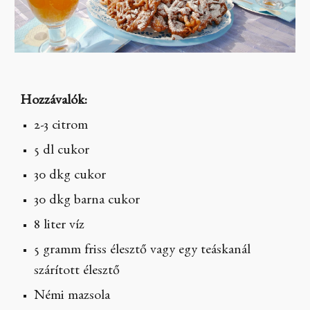
Hozzávalók:
2-3 citrom
5 dl cukor
30 dkg cukor
30 dkg barna cukor
8 liter víz
5 gramm friss élesztő vagy egy teáskanál
szárított élesztő
Némi mazsola