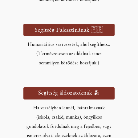
semmilyen kötődése hozzájuk.)
Segítség Palesztinának 🇵🇸
Humanitárius szervezetek, ahol segíthetsz.
(Természetesen az oldalnak nincs
semmilyen kötődése hozzájuk.)
Segítség áldozatoknak 🫂
Ha veszélyben lennél, bántalmaznak
(iskola, család, munka), öngyilkos
gondolatok fordulnak meg a fejedben, vagy
ismersz olyat, aki ezeknek az áldozata, ezen