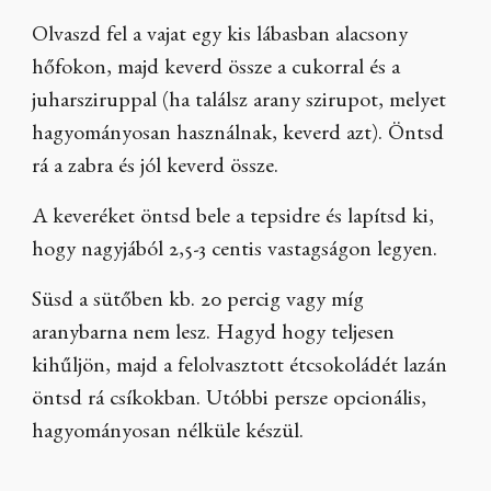
Olvaszd fel a vajat egy kis lábasban alacsony
hőfokon, majd keverd össze a cukorral és a
juharsziruppal (ha találsz arany szirupot, melyet
hagyományosan használnak, keverd azt). Öntsd
rá a zabra és jól keverd össze.
A keveréket öntsd bele a tepsidre és lapítsd ki,
hogy nagyjából 2,5-3 centis vastagságon legyen.
Süsd a sütőben kb. 20 percig vagy míg
aranybarna nem lesz. Hagyd hogy teljesen
kihűljön, majd a felolvasztott étcsokoládét lazán
öntsd rá csíkokban. Utóbbi persze opcionális,
hagyományosan nélküle készül.