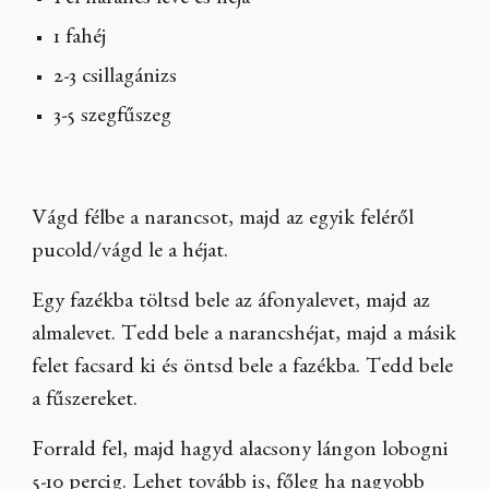
Fél narancs leve és héja
1 fahéj
2-3 csillagánizs
3-5 szegfűszeg
Vágd félbe a narancsot, majd az egyik feléről
pucold/vágd le a héjat.
Egy fazékba töltsd bele az áfonyalevet, majd az
almalevet. Tedd bele a narancshéjat, majd a másik
felet facsard ki és öntsd bele a fazékba. Tedd bele
a fűszereket.
Forrald fel, majd hagyd alacsony lángon lobogni
5-10 percig. Lehet tovább is, főleg ha nagyobb