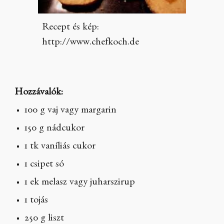
Recept és kép:
http://www.chefkoch.de
Hozzávalók:
100 g vaj vagy margarin
150 g nádcukor
1 tk vaníliás cukor
1 csipet só
1 ek melasz vagy juharszirup
1 tojás
250 g liszt