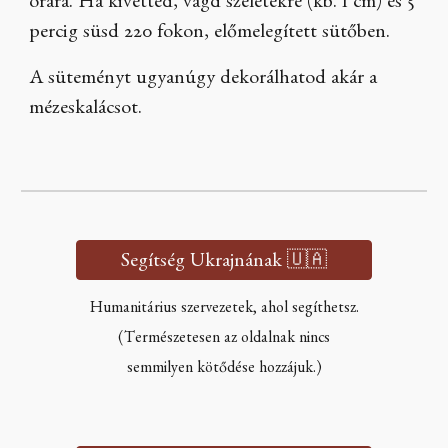
órára. Ha kivetted, vágd szeletekre (kb. 1 cm) és 5
percig süsd 220 fokon, előmelegített sütőben.
A süteményt ugyanúgy dekorálhatod akár a
mézeskalácsot.
Segítség Ukrajnának 🇺🇦
Humanitárius szervezetek, ahol segíthetsz.
(Természetesen az oldalnak nincs
semmilyen kötődése hozzájuk.)