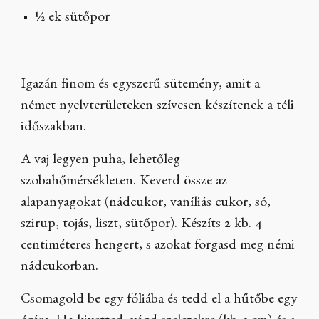
½ ek sütőpor
Igazán finom és egyszerű sütemény, amit a
német nyelvterületeken szívesen készítenek a téli
időszakban.
A vaj legyen puha, lehetőleg
szobahőmérsékleten. Keverd össze az
alapanyagokat (nádcukor, vaníliás cukor, só,
szirup, tojás, liszt, sütőpor). Készíts 2 kb. 4
centiméteres hengert, s azokat forgasd meg némi
nádcukorban.
Csomagold be egy fóliába és tedd el a hűtőbe egy